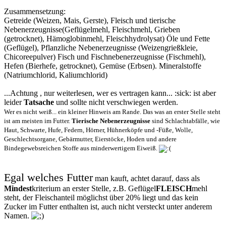
Zusammensetzung:
Getreide (Weizen, Mais, Gerste), Fleisch und tierische
Nebenerzeugnisse(Geflügelmehl, Fleischmehl, Grieben
(getrocknet), Hämoglobinmehl, Fleischhydrolysat) Öle und Fette
(Geflügel), Pflanzliche Nebenerzeugnisse (Weizengrießkleie,
Chicoreepulver) Fisch und Fischnebenerzeugnisse (Fischmehl),
Hefen (Bierhefe, getrocknet), Gemüse (Erbsen). Mineralstoffe
(Natriumchlorid, Kaliumchlorid)
...Achtung , nur weiterlesen, wer es vertragen kann... :sick: ist aber
leider
Tatsache
und sollte nicht verschwiegen werden.
Wer es nicht weiß... ein kleiner Hinweis am Rande. Das was an erster Stelle steht
ist am meisten im Futter.
Tierische Nebenerzeugnisse
sind Schlachtabfälle, wie
Haut, Schwarte, Hufe, Federn, Hörner, Hühnerköpfe und -Füße, Wolle,
Geschlechtsorgane, Gebärmutter, Eierstöcke, Hoden und andere
Bindegewebsreichen Stoffe aus minderwertigem Eiweiß.
Egal welches Futter
man kauft, achtet darauf, dass als
Mindest
kriterium an erster Stelle, z.B. Geflügel
FLEISCH
mehl
steht, der Fleischanteil möglichst über 20% liegt und das kein
Zucker im Futter enthalten ist, auch nicht versteckt unter anderem
Namen.