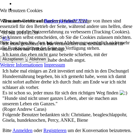
Wir benutzen Cookies
Wir nutzen Cookies auf unserer Website. Einige von ihnen sind
Tina
antwortete auf
Barfen ja/nein??????
essenziell für den Betrieb der Seite, während andere uns helfen, diese
Website und die Nutzererfahrung zu verbessern (Tracking Cookies).
01 Juli 2018 21:39
Sie können selbst entscheiden, ob Sie die Cookies zulassen möchten.
#15
Bitte beachten Sie, dass bei einer Ablehnung womöglich nicht mehr
Ich muss gestehen, ich
bin
verunsichert und deshalb kommt für
alle Funktionalitäten der Seite zur Verfügung stehen.
mich eben nur Teilbarfen infrage.
Ich kann das eben nicht ganz beiseite schieben, mit der
Akzeptieren
Ablehnen
Mangelversorgung und habe deshalb angst.
Weitere Informationen
Impressum
Ich habe mal einiges an Zeit investiert und mich in den Dschungel
Hundeernährung begeben, bis ich gemerkt habe, wenn ich damit
nicht sofort aufhöre drehe ich durch :huh: am Ende war ich nicht
schlauer als vorher.
Es ist schon so, jeder muss für sich den richtigen Weg finden
"Hunde sind nicht unser ganzes Leben, aber sie machen aus
unserem Leben ein Ganzes."
(Roger Andrew Caras)
Folgende Benutzer bedankten sich:
Christiane
,
beagleschlappohr
,
Gisela
,
hundeknochen
,
Percy
,
ANKE
,
Biene
Bitte
Anmelden
oder
Registrieren
um der Konversation beizutreten.