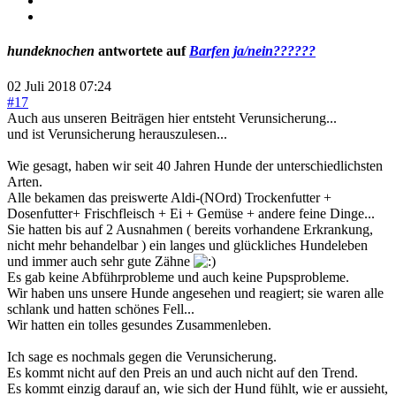
hundeknochen
antwortete auf
Barfen ja/nein??????
02 Juli 2018 07:24
#17
Auch aus unseren Beiträgen hier entsteht Verunsicherung...
und ist Verunsicherung herauszulesen...
Wie gesagt, haben wir seit 40 Jahren Hunde der unterschiedlichsten
Arten.
Alle bekamen das preiswerte Aldi-(NOrd) Trockenfutter +
Dosenfutter+ Frischfleisch + Ei + Gemüse + andere feine Dinge...
Sie hatten bis auf 2 Ausnahmen ( bereits vorhandene Erkrankung,
nicht mehr behandelbar ) ein langes und glückliches Hundeleben
und immer auch sehr gute Zähne
Es gab keine Abführprobleme und auch keine Pupsprobleme.
Wir haben uns unsere Hunde angesehen und reagiert; sie waren alle
schlank und hatten schönes Fell...
Wir hatten ein tolles gesundes Zusammenleben.
Ich sage es nochmals gegen die Verunsicherung.
Es kommt nicht auf den Preis an und auch nicht auf den Trend.
Es kommt einzig darauf an, wie sich der Hund fühlt, wie er aussieht,