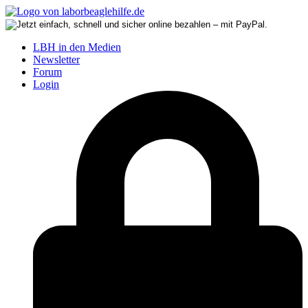
LBH in den Medien
Newsletter
Forum
Login