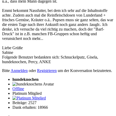
u.a., dass mein Mann dagegen ist.
Emmi bekommt Nassfutter, bei dem ich sehr auf die Inhaltsstoffe
achte. Zudem auch mal die Reinfleischdosen von Lunderland +
frisches Gemüse, Kräuter o.ä.. Pupsen muss sie ganz selten, das war
die ersten Tage nach ihrer Ankunft noch ganz anders :laugh:. Ich
denke, ich versuche da viel richtig zu machen, doch der "Barf-
Druck" ist in z.B. manchen FB-Gruppen schon heftig und
verunsichert noch mehr...
Liebe Grüße
Sabine
Folgende Benutzer bedankten sich:
Schnuckelputz
,
Gisela
,
hundeknochen
,
Percy
,
ANKE
Bitte
Anmelden
oder
Registrieren
um der Konversation beizutreten.
hundeknochen
Offline
Platinum Mitglied
Beiträge: 2527
Dank erhalten: 18966