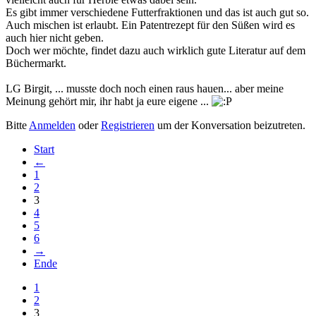
Es gibt immer verschiedene Futterfraktionen und das ist auch gut so.
Auch mischen ist erlaubt. Ein Patentrezept für den Süßen wird es
auch hier nicht geben.
Doch wer möchte, findet dazu auch wirklich gute Literatur auf dem
Büchermarkt.
LG Birgit, ... musste doch noch einen raus hauen... aber meine
Meinung gehört mir, ihr habt ja eure eigene ...
Bitte
Anmelden
oder
Registrieren
um der Konversation beizutreten.
Start
←
1
2
3
4
5
6
→
Ende
1
2
3