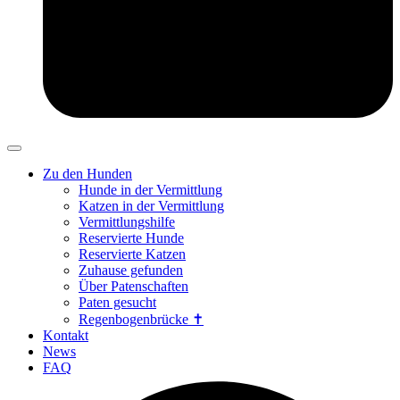
Zu den Hunden
Hunde in der Vermittlung
Katzen in der Vermittlung
Vermittlungshilfe
Reservierte Hunde
Reservierte Katzen
Zuhause gefunden
Über Patenschaften
Paten gesucht
Regenbogenbrücke ✝
Kontakt
News
FAQ