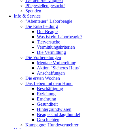
Werden Sie Mitglied
Pflegestellen gesucht!
Spenden
Info & Service
"Abenteuer" Laborbeagle
Die Entscheidung
Der Beagle
Was ist ein Laborbeagle?
Tierversuche
Vermittlungskriterien
Die Vermittlung
Die Vorbereitungen
Mentale Vorbereitung
Aktion "Sicheres Haus"
Anschaffungen
Die ersten Wochen
Das Leben mit dem Hund
Beschäftigung
Erziehung
Ernährung
Gesundheit
Hintergrundwissen
Beagle sind Jagdhunde!
Geschichten
Kampagne: Hundevermehrer