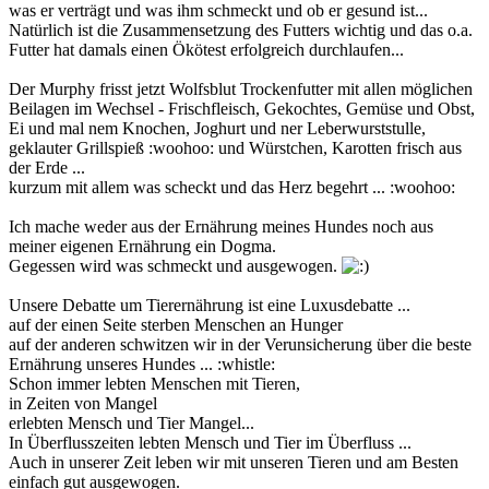
was er verträgt und was ihm schmeckt und ob er gesund ist...
Natürlich ist die Zusammensetzung des Futters wichtig und das o.a.
Futter hat damals einen Ökötest erfolgreich durchlaufen...
Der Murphy frisst jetzt Wolfsblut Trockenfutter mit allen möglichen
Beilagen im Wechsel - Frischfleisch, Gekochtes, Gemüse und Obst,
Ei und mal nem Knochen, Joghurt und ner Leberwurststulle,
geklauter Grillspieß :woohoo: und Würstchen, Karotten frisch aus
der Erde ...
kurzum mit allem was scheckt und das Herz begehrt ... :woohoo:
Ich mache weder aus der Ernährung meines Hundes noch aus
meiner eigenen Ernährung ein Dogma.
Gegessen wird was schmeckt und ausgewogen.
Unsere Debatte um Tierernährung ist eine Luxusdebatte ...
auf der einen Seite sterben Menschen an Hunger
auf der anderen schwitzen wir in der Verunsicherung über die beste
Ernährung unseres Hundes ... :whistle:
Schon immer lebten Menschen mit Tieren,
in Zeiten von Mangel
erlebten Mensch und Tier Mangel...
In Überflusszeiten lebten Mensch und Tier im Überfluss ...
Auch in unserer Zeit leben wir mit unseren Tieren und am Besten
einfach gut ausgewogen.