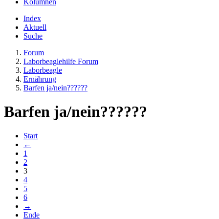
Kolumnen
Index
Aktuell
Suche
Forum
Laborbeaglehilfe Forum
Laborbeagle
Ernährung
Barfen ja/nein??????
Barfen ja/nein??????
Start
←
1
2
3
4
5
6
→
Ende