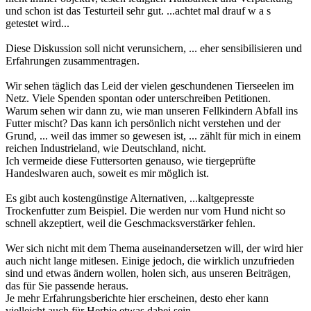
und schon ist das Testurteil sehr gut.
...achtet mal drauf w a s
getestet wird...
Diese Diskussion soll nicht verunsichern, ... eher sensibilisieren und
Erfahrungen zusammentragen.
Wir sehen täglich das Leid der vielen geschundenen Tierseelen im
Netz. Viele Spenden spontan oder unterschreiben Petitionen.
Warum sehen wir dann zu, wie man unseren Fellkindern Abfall ins
Futter mischt? Das kann ich persönlich nicht verstehen und der
Grund, ... weil das immer so gewesen ist, ... zählt für mich in einem
reichen Industrieland, wie Deutschland, nicht.
Ich vermeide diese Futtersorten genauso, wie tiergeprüfte
Handeslwaren auch, soweit es mir möglich ist.
Es gibt auch kostengünstige Alternativen, ...kaltgepresste
Trockenfutter zum Beispiel. Die werden nur vom Hund nicht so
schnell akzeptiert, weil die Geschmacksverstärker fehlen.
Wer sich nicht mit dem Thema auseinandersetzen will, der wird hier
auch nicht lange mitlesen. Einige jedoch, die wirklich unzufrieden
sind und etwas ändern wollen, holen sich, aus unseren Beiträgen,
das für Sie passende heraus.
Je mehr Erfahrungsberichte hier erscheinen, desto eher kann
vielleicht auch für Herbie etwas dabei sein.