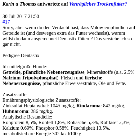
Karin u Thomas
antwortete auf
Verträgliches Trockenfutter?
30 Juli 2017 21:50
#17
Sorry, aber wenn du den Verdacht hast, dass Milow empfindlich auf
Getreide ist (und deswegen extra das Futter wechselst), warum
willst du dann ausgerechnet Dentastix füttern? Das verstehe ich so
gar nicht.
Pedigree Dentastix
für mittelgroße Hunde:
Getreide, pflanzliche Nebenerzeugnisse
, Mineralstoffe (u.a. 2.5%
Natrium Tripolyphosphat
), Fleisch und
tierische
Nebenerzeugnisse
, pflanzliche Eiweissextrakte, Öle und Fette.
Zusatzstoffe
Ernährungsphysiologische Zusatzstoffe:
Zinksulfat Heptahydrat: 1045 mg/kg,
Rindaroma
: 842 mg/kg,
Huhnaroma
: 286 mg/kg.
Analytische Bestandteile:
Rohprotein 8,5%, Rohfett 1,8%, Rohasche 5,3%, Rohfaser 2,3%,
Kalzium 0,69%, Phosphor 0,58%, Feuchtigkeit 13,5%,
metabolisierbare Energie 302 kcal/100 g.