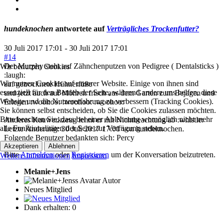
hundeknochen
antwortete auf
Verträgliches Trockenfutter?
30 Juli 2017 17:01
-
30 Juli 2017 17:01
#14
Der Murphy steht auf Zähnchenputzen von Pedigree ( Dentalsticks )
Wir benutzen Cookies
:laugh:
Wir nutzen Cookies auf unserer Website. Einige von ihnen sind
auf getrocknete Hühnerfüße
essenziell für den Betrieb der Seite, während andere uns helfen, diese
und jetzt auch auf Möhren frisch aus dem Garten zum Bejagen und
Website und die Nutzererfahrung zu verbessern (Tracking Cookies).
Erlegen :woohoo: :woohoo: :woohoo:
Sie können selbst entscheiden, ob Sie die Cookies zulassen möchten.
Bitte beachten Sie, dass bei einer Ablehnung womöglich nicht mehr
Anderes Kauwerkzeug lehnt er mit Nichtbeachtung ab :whistle:
alle Funktionalitäten der Seite zur Verfügung stehen.
Letzte Änderung: 30 Juli 2017 17:01 von
hundeknochen
.
Folgende Benutzer bedankten sich:
Percy
Akzeptieren
Ablehnen
Bitte
Anmelden
oder
Registrieren
um der Konversation beizutreten.
Weitere Informationen
Impressum
Melanie+Jens
Autor
Neues Mitglied
Dank erhalten: 0