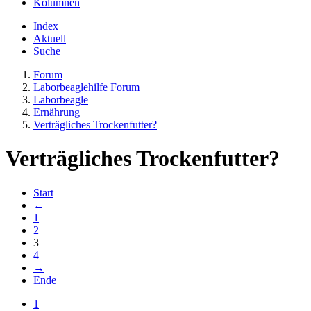
Kolumnen
Index
Aktuell
Suche
Forum
Laborbeaglehilfe Forum
Laborbeagle
Ernährung
Verträgliches Trockenfutter?
Verträgliches Trockenfutter?
Start
←
1
2
3
4
→
Ende
1