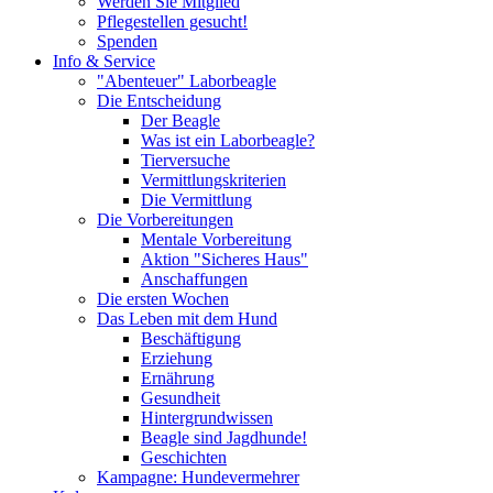
Werden Sie Mitglied
Pflegestellen gesucht!
Spenden
Info & Service
"Abenteuer" Laborbeagle
Die Entscheidung
Der Beagle
Was ist ein Laborbeagle?
Tierversuche
Vermittlungskriterien
Die Vermittlung
Die Vorbereitungen
Mentale Vorbereitung
Aktion "Sicheres Haus"
Anschaffungen
Die ersten Wochen
Das Leben mit dem Hund
Beschäftigung
Erziehung
Ernährung
Gesundheit
Hintergrundwissen
Beagle sind Jagdhunde!
Geschichten
Kampagne: Hundevermehrer