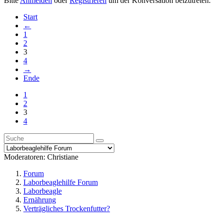
Bitte
Anmelden
oder
Registrieren
um der Konversation beizutreten.
Start
←
1
2
3
4
→
Ende
1
2
3
4
Moderatoren:
Christiane
Forum
Laborbeaglehilfe Forum
Laborbeagle
Ernährung
Verträgliches Trockenfutter?