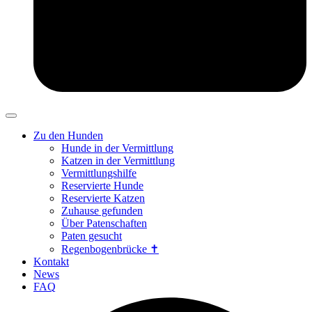
Zu den Hunden
Hunde in der Vermittlung
Katzen in der Vermittlung
Vermittlungshilfe
Reservierte Hunde
Reservierte Katzen
Zuhause gefunden
Über Patenschaften
Paten gesucht
Regenbogenbrücke ✝
Kontakt
News
FAQ