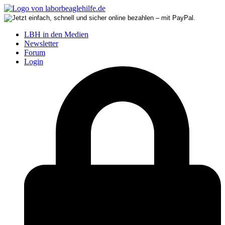
LBH in den Medien
Newsletter
Forum
Login