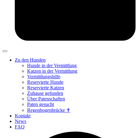
Zu den Hunden
Hunde in der Vermittlung
Katzen in der Vermittlung
Vermittlungshilfe
Reservierte Hunde
Reservierte Katzen
Zuhause gefunden
Über Patenschaften
Paten gesucht
Regenbogenbrücke ✝
Kontakt
News
FAQ