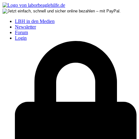
LBH in den Medien
Newsletter
Forum
Login