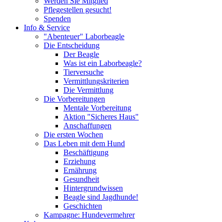
Werden Sie Mitglied
Pflegestellen gesucht!
Spenden
Info & Service
"Abenteuer" Laborbeagle
Die Entscheidung
Der Beagle
Was ist ein Laborbeagle?
Tierversuche
Vermittlungskriterien
Die Vermittlung
Die Vorbereitungen
Mentale Vorbereitung
Aktion "Sicheres Haus"
Anschaffungen
Die ersten Wochen
Das Leben mit dem Hund
Beschäftigung
Erziehung
Ernährung
Gesundheit
Hintergrundwissen
Beagle sind Jagdhunde!
Geschichten
Kampagne: Hundevermehrer