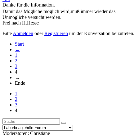
Danke für die Information.
Damit das Mögliche möglich wird,muß immer wieder das
Unmögliche versucht werden.
Frei nach H.Hesse
Bitte
Anmelden
oder
Registrieren
um der Konversation beizutreten.
Start
←
1
2
3
4
→
Ende
1
2
3
4
Moderatoren:
Christiane