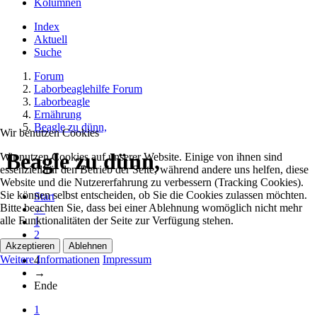
Kolumnen
Index
Aktuell
Suche
Forum
Laborbeaglehilfe Forum
Laborbeagle
Ernährung
Beagle zu dünn,
Wir benutzen Cookies
Beagle zu dünn,
Wir nutzen Cookies auf unserer Website. Einige von ihnen sind
essenziell für den Betrieb der Seite, während andere uns helfen, diese
Website und die Nutzererfahrung zu verbessern (Tracking Cookies).
Sie können selbst entscheiden, ob Sie die Cookies zulassen möchten.
Start
Bitte beachten Sie, dass bei einer Ablehnung womöglich nicht mehr
←
alle Funktionalitäten der Seite zur Verfügung stehen.
1
2
Akzeptieren
Ablehnen
3
Weitere Informationen
Impressum
4
→
Ende
1