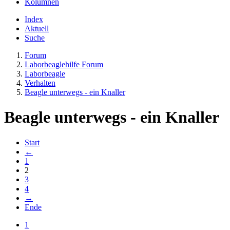
Kolumnen
Index
Aktuell
Suche
Forum
Laborbeaglehilfe Forum
Laborbeagle
Verhalten
Beagle unterwegs - ein Knaller
Beagle unterwegs - ein Knaller
Start
←
1
2
3
4
→
Ende
1