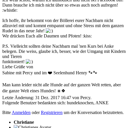
Dann brauche ich mich nicht über so etwas auch noch aufregen!
:whistle:
Ich hoffe, ihr bekommt von der Böllerei eurer Nachbarn nicht
allzuviel mit und kommt entspannt und ohne Stress mit dem ganzen
Rudel in das neue Jahr!
Wir drücken Euch alle Daumen und Pfoten! :kiss:
P.S. Vielleicht sollten deine Nachbarn mal 'nen Kurs bei Anke
belegen. Die weiss, glaube ich, besser, wie der Umgang mit Kindern
und Tieren
funktioniert!
Liebe Grüße von
Sabine mit Percy und im ❤️ Seelenhund Henry 🐾🐾
Man kann leider nicht alle Hunde auf der ganzen Welt retten, aber
die ganze Welt eines Hundes! ☀️🍀
Letzte Änderung: 31 Dez. 2017 16:47 von
Percy
.
Folgende Benutzer bedankten sich:
hundeknochen
,
ANKE
Bitte
Anmelden
oder
Registrieren
um der Konversation beizutreten.
Christiane