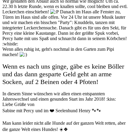
Wir gestalten den Ablauf auch so normal wie möglich! Um ca.
22.30 h letzte Runde, wenn es knallen sollte, cool bleiben und evtl.
Leckerchen einschieben!
Danach im Haus alle Fenster zu,
Türen im Haus sind alle offen. Vor 24 Uhr ist unsere Musik lauter
und wir machen ein bisschen "Party": Knuddeln, tanzen mit
integrierter Leckerchensuche. Danach gibt es für uns den Sekt, für
Percy eine kleine Kaustange. Dann ist der größte Spuk vorbei,
Percy hatte mit uns Spaß und schnarcht dann in seinem Körbchen!
:whistle:
Wenn alles ruhig ist, geht's nochmal in den Garten zum Pipi
machen!
Wenn es nach uns ginge, gäbe es keine Böller
und das dann gesparte Geld geht an arme
Socken, auf 2 Beinen oder 4 Pfoten!
In diesem Sinne wünschen wir allen einen entspannten
Jahreswechsel und einen gesunden Start ins Jahr 2018! :kiss:
Liebe Grüße von
Sabine mit Percy und im ❤️ Seelenhund Henry 🐾🐾
Man kann leider nicht alle Hunde auf der ganzen Welt retten, aber
die ganze Welt eines Hundes! ☀️🍀