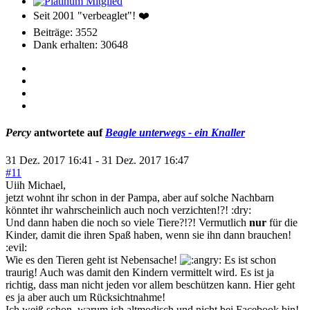
Seit 2001 "verbeaglet"! ❤️
Beiträge: 3552
Dank erhalten: 30648
Percy
antwortete auf
Beagle unterwegs - ein Knaller
31 Dez. 2017 16:41
-
31 Dez. 2017 16:47
#11
Uiih Michael,
jetzt wohnt ihr schon in der Pampa, aber auf solche Nachbarn
könntet ihr wahrscheinlich auch noch verzichten!?! :dry:
Und dann haben die noch so viele Tiere?!?! Vermutlich
nur
für die
Kinder, damit die ihren Spaß haben, wenn sie ihn dann brauchen!
:evil:
Wie es den Tieren geht ist Nebensache!
Es ist schon
traurig! Auch was damit den Kindern vermittelt wird. Es ist ja
richtig, dass man nicht jeden vor allem beschützen kann. Hier geht
es ja aber auch um Rücksichtnahme!
Ich weiß schon, warum ich altmodisch und nicht bei Facebook bin!