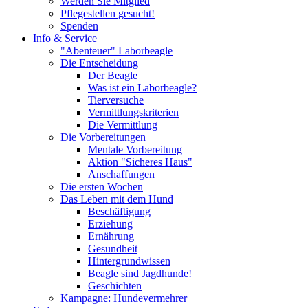
Werden Sie Mitglied
Pflegestellen gesucht!
Spenden
Info & Service
"Abenteuer" Laborbeagle
Die Entscheidung
Der Beagle
Was ist ein Laborbeagle?
Tierversuche
Vermittlungskriterien
Die Vermittlung
Die Vorbereitungen
Mentale Vorbereitung
Aktion "Sicheres Haus"
Anschaffungen
Die ersten Wochen
Das Leben mit dem Hund
Beschäftigung
Erziehung
Ernährung
Gesundheit
Hintergrundwissen
Beagle sind Jagdhunde!
Geschichten
Kampagne: Hundevermehrer