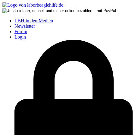
LBH in den Medien
Newsletter
Forum
Login