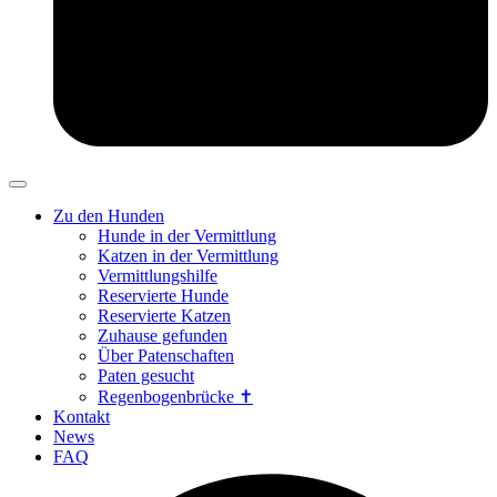
Zu den Hunden
Hunde in der Vermittlung
Katzen in der Vermittlung
Vermittlungshilfe
Reservierte Hunde
Reservierte Katzen
Zuhause gefunden
Über Patenschaften
Paten gesucht
Regenbogenbrücke ✝
Kontakt
News
FAQ