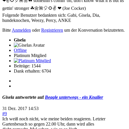
❤✌🌻🎈🌺🌼☘ somethin's comin' on, don't know what it is but its
gettin' stronger ☘🌼🌺🎈🌻✌ ❤ (Joe Cocker)
Folgende Benutzer bedankten sich:
Gabi
,
Gisela
,
Dia
,
hundeknochen
,
Weezy
,
Percy
,
ANKE
Bitte
Anmelden
oder
Registrieren
um der Konversation beizutreten.
Gisela
Offline
Platinum Mitglied
Beiträge: 1544
Dank erhalten: 6704
Gisela
antwortete auf
Beagle unterwegs - ein Knaller
31 Dez. 2017 14:53
#9
Ich weiß noch nicht, wie meine beiden reagieren. Letzter
Gartenbesuch so gegen 22.00 Uhr, dann wird alles