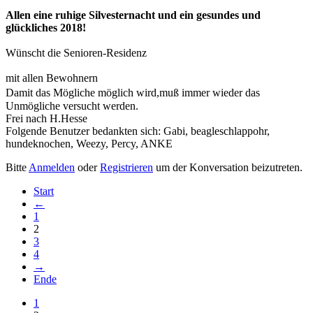
Allen eine ruhige Silvesternacht und ein gesundes und
glückliches 2018!
Wünscht die Senioren-Residenz
mit allen Bewohnern
Damit das Mögliche möglich wird,muß immer wieder das
Unmögliche versucht werden.
Frei nach H.Hesse
Folgende Benutzer bedankten sich:
Gabi
,
beagleschlappohr
,
hundeknochen
,
Weezy
,
Percy
,
ANKE
Bitte
Anmelden
oder
Registrieren
um der Konversation beizutreten.
Start
←
1
2
3
4
→
Ende
1