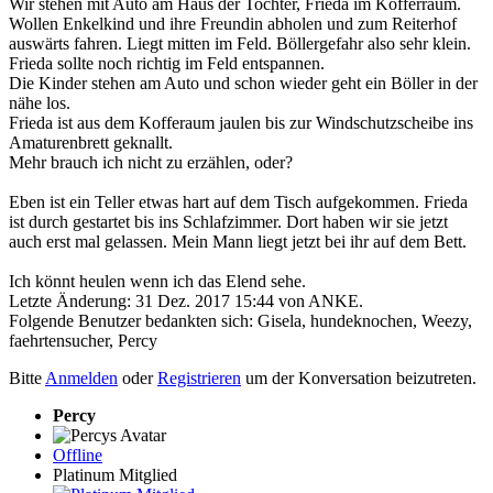
Wir stehen mit Auto am Haus der Tochter, Frieda im Kofferraum.
Wollen Enkelkind und ihre Freundin abholen und zum Reiterhof
auswärts fahren. Liegt mitten im Feld. Böllergefahr also sehr klein.
Frieda sollte noch richtig im Feld entspannen.
Die Kinder stehen am Auto und schon wieder geht ein Böller in der
nähe los.
Frieda ist aus dem Kofferaum jaulen bis zur Windschutzscheibe ins
Amaturenbrett geknallt.
Mehr brauch ich nicht zu erzählen, oder?
Eben ist ein Teller etwas hart auf dem Tisch aufgekommen. Frieda
ist durch gestartet bis ins Schlafzimmer. Dort haben wir sie jetzt
auch erst mal gelassen. Mein Mann liegt jetzt bei ihr auf dem Bett.
Ich könnt heulen wenn ich das Elend sehe.
Letzte Änderung: 31 Dez. 2017 15:44 von
ANKE
.
Folgende Benutzer bedankten sich:
Gisela
,
hundeknochen
,
Weezy
,
faehrtensucher
,
Percy
Bitte
Anmelden
oder
Registrieren
um der Konversation beizutreten.
Percy
Offline
Platinum Mitglied