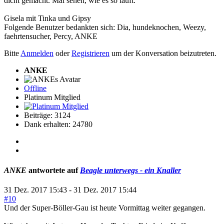
dicht gemacht. Mal sehen, wie es so läuft.
Gisela mit Tinka und Gipsy
Folgende Benutzer bedankten sich:
Dia
,
hundeknochen
,
Weezy
,
faehrtensucher
,
Percy
,
ANKE
Bitte
Anmelden
oder
Registrieren
um der Konversation beizutreten.
ANKE
Offline
Platinum Mitglied
Beiträge: 3124
Dank erhalten: 24780
ANKE
antwortete auf
Beagle unterwegs - ein Knaller
31 Dez. 2017 15:43
-
31 Dez. 2017 15:44
#10
Und der Super-Böller-Gau ist heute Vormittag weiter gegangen.