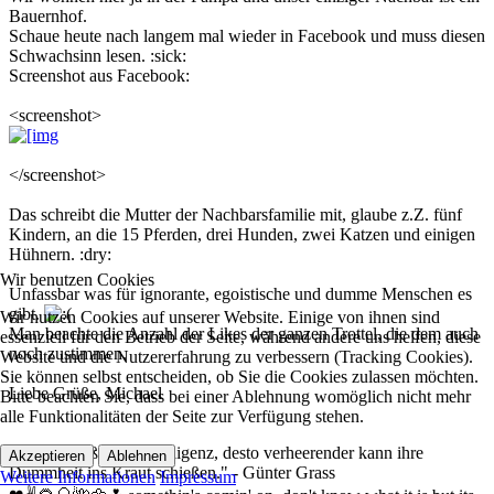
Bauernhof.
Schaue heute nach langem mal wieder in Facebook und muss diesen
Schwachsinn lesen. :sick:
Screenshot aus Facebook:
<screenshot>
</screenshot>
Das schreibt die Mutter der Nachbarsfamilie mit, glaube z.Z. fünf
Kindern, an die 15 Pferden, drei Hunden, zwei Katzen und einigen
Hühnern. :dry:
Wir benutzen Cookies
Unfassbar was für ignorante, egoistische und dumme Menschen es
gibt.
Wir nutzen Cookies auf unserer Website. Einige von ihnen sind
Man beachte die Anzahl der Likes der ganzen Trottel, die dem auch
essenziell für den Betrieb der Seite, während andere uns helfen, diese
noch zustimmen.
Website und die Nutzererfahrung zu verbessern (Tracking Cookies).
Sie können selbst entscheiden, ob Sie die Cookies zulassen möchten.
Liebe Grüße, Michael
Bitte beachten Sie, dass bei einer Ablehnung womöglich nicht mehr
alle Funktionalitäten der Seite zur Verfügung stehen.
P.S. "Je größer die Intelligenz, desto verheerender kann ihre
Akzeptieren
Ablehnen
Dummheit ins Kraut schießen." - Günter Grass
Weitere Informationen
Impressum