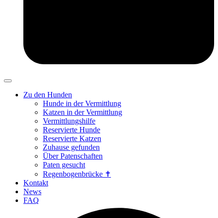
Zu den Hunden
Hunde in der Vermittlung
Katzen in der Vermittlung
Vermittlungshilfe
Reservierte Hunde
Reservierte Katzen
Zuhause gefunden
Über Patenschaften
Paten gesucht
Regenbogenbrücke ✝
Kontakt
News
FAQ