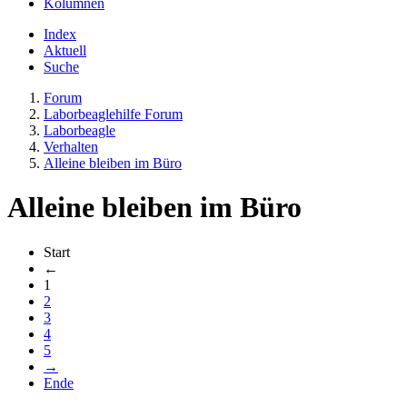
Kolumnen
Index
Aktuell
Suche
Forum
Laborbeaglehilfe Forum
Laborbeagle
Verhalten
Alleine bleiben im Büro
Alleine bleiben im Büro
Start
←
1
2
3
4
5
→
Ende