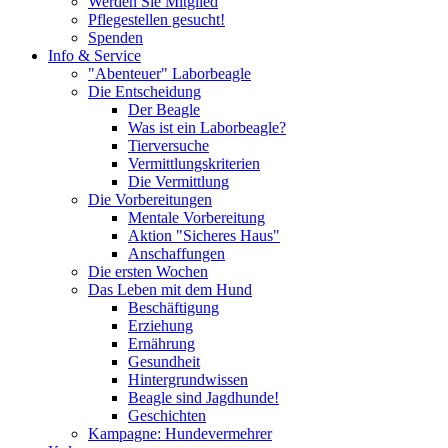
Werden Sie Mitglied
Pflegestellen gesucht!
Spenden
Info & Service
"Abenteuer" Laborbeagle
Die Entscheidung
Der Beagle
Was ist ein Laborbeagle?
Tierversuche
Vermittlungskriterien
Die Vermittlung
Die Vorbereitungen
Mentale Vorbereitung
Aktion "Sicheres Haus"
Anschaffungen
Die ersten Wochen
Das Leben mit dem Hund
Beschäftigung
Erziehung
Ernährung
Gesundheit
Hintergrundwissen
Beagle sind Jagdhunde!
Geschichten
Kampagne: Hundevermehrer