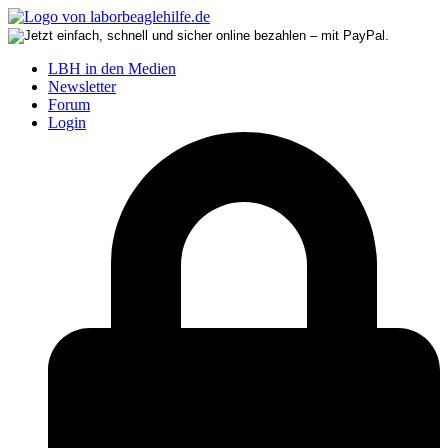
LBH in den Medien
Newsletter
Forum
Login