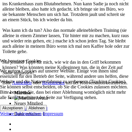
ins Krankenhaus zum Blutabnehmen. Nun kann Sadie ja noch nicht
alleine bleiben, also hatte ich gedacht, ich bringe sie ins Büro, wo
sie bekannte Menschen um sich hat. Trotzdem jault und schreit sie
an einem Stück, bis ich wieder da bin.
Was kann ich da tun? Also das normale alleinebleiben Training (sie
alleine in einem Zimmer lassen, Tür hinter mir zu machen, kurz raus
und wieder rein gehen, etc.) mache ich schon jeden Tag. Sie bleibt
auch alleine in meinem Büro wenn ich mal nen Kaffee hole oder zur
Toilette gehe.
Wir benutzen Cookies
Hat jemand Tipps für mich, wie wir das in den Griff bekommen
können? Was könnten meine Kolleginnen tun, die in der Zeit auf
Wir nutzen Cookies auf unserer Website. Einige von ihnen sind
Sadie aufpassen?
essenziell für den Betrieb der Seite, während andere uns helfen, diese
Website und die Nutzererfahrung zu verbessern (Tracking Cookies).
Bitte
Anmelden
oder
Registrieren
um der Konversation beizutreten.
Sie können selbst entscheiden, ob Sie die Cookies zulassen möchten.
Bitte beachten Sie, dass bei einer Ablehnung womöglich nicht mehr
Martina
alle Funktionalitäten der Seite zur Verfügung stehen.
Neues Mitglied
Akzeptieren
Ablehnen
Weitere Informationen
Impressum
Dank erhalten: 0