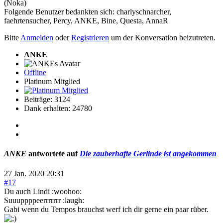
(Noka)
Folgende Benutzer bedankten sich:
charlyschnarcher
,
faehrtensucher
,
Percy
,
ANKE
,
Bine
,
Questa
,
AnnaR
Bitte
Anmelden
oder
Registrieren
um der Konversation beizutreten.
ANKE
Offline
Platinum Mitglied
Beiträge: 3124
Dank erhalten: 24780
ANKE
antwortete auf
Die zauberhafte Gerlinde ist angekommen
27 Jan. 2020 20:31
#17
Du auch Lindi :woohoo:
Suuuppppeerrrrrrr :laugh:
Gabi wenn du Tempos brauchst werf ich dir gerne ein paar rüber.