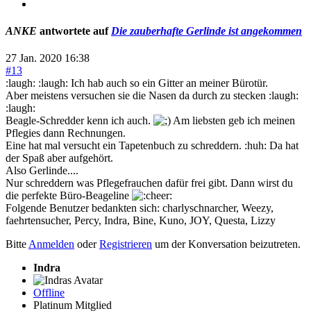
ANKE
antwortete auf
Die zauberhafte Gerlinde ist angekommen
27 Jan. 2020 16:38
#13
:laugh: :laugh: Ich hab auch so ein Gitter an meiner Bürotür.
Aber meistens versuchen sie die Nasen da durch zu stecken :laugh:
:laugh:
Beagle-Schredder kenn ich auch.
Am liebsten geb ich meinen
Pflegies dann Rechnungen.
Eine hat mal versucht ein Tapetenbuch zu schreddern. :huh: Da hat
der Spaß aber aufgehört.
Also Gerlinde....
Nur schreddern was Pflegefrauchen dafür frei gibt. Dann wirst du
die perfekte Büro-Beageline
Folgende Benutzer bedankten sich:
charlyschnarcher
,
Weezy
,
faehrtensucher
,
Percy
,
Indra
,
Bine
,
Kuno
,
JOY
,
Questa
,
Lizzy
Bitte
Anmelden
oder
Registrieren
um der Konversation beizutreten.
Indra
Offline
Platinum Mitglied