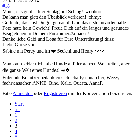
27 Jan. 2020 22:14
#18
Mann, das geht ja hier Schlag auf Schlag! :woohoo:
Da kann man glatt den Überblick verlieren! :ohmy:
Gerlinde, das hast Du gut gemacht! Und das erste unvorteilhafte
Foto hatte kein Gewicht! Freue Dich auf ein langes und gesundes
Beagleleben in Deinem Für-immer-Zuhause!
Danke liebe Gabi und Lotta für Eure Unterstützung! :kiss:
Liebe Grüße von
Sabine mit Percy und im ❤️ Seelenhund Henry 🐾🐾
Man kann leider nicht alle Hunde auf der ganzen Welt retten, aber
die ganze Welt eines Hundes! ☀️🍀
Folgende Benutzer bedankten sich:
charlyschnarcher
,
Weezy
,
faehrtensucher
,
ANKE
,
Bine
,
Kalle
,
Questa
,
AnnaR
Bitte
Anmelden
oder
Registrieren
um der Konversation beizutreten.
Start
←
1
2
3
4
5