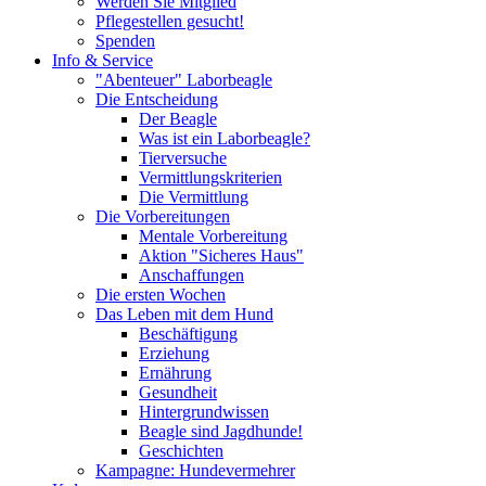
Werden Sie Mitglied
Pflegestellen gesucht!
Spenden
Info & Service
"Abenteuer" Laborbeagle
Die Entscheidung
Der Beagle
Was ist ein Laborbeagle?
Tierversuche
Vermittlungskriterien
Die Vermittlung
Die Vorbereitungen
Mentale Vorbereitung
Aktion "Sicheres Haus"
Anschaffungen
Die ersten Wochen
Das Leben mit dem Hund
Beschäftigung
Erziehung
Ernährung
Gesundheit
Hintergrundwissen
Beagle sind Jagdhunde!
Geschichten
Kampagne: Hundevermehrer