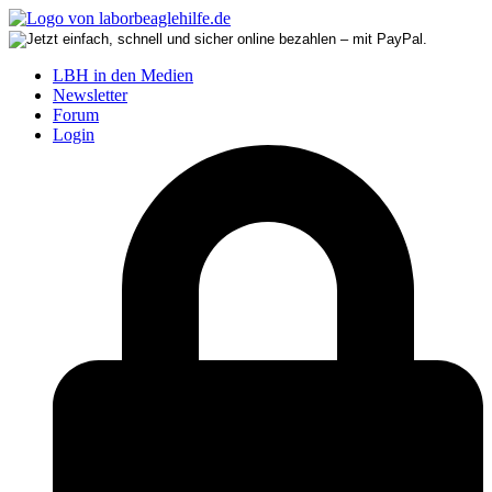
LBH in den Medien
Newsletter
Forum
Login