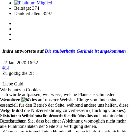
Beiträge: 374
Dank erhalten: 3597
Indra
antwortete auf
Die zauberhafte Gerlinde ist angekommen
27 Jan. 2020 16:52
#14
Zu goldig die 2!!
Liebe Gabi,
Wir benutzen Cookies
ich würde aufpassen, wer weiss, welche Pläne sie schmieden
Wir nutzen Cookies auf unserer Website. Einige von ihnen sind
:woohoo:
essenziell für den Betrieb der Seite, während andere uns helfen, diese
Website und die Nutzererfahrung zu verbessern (Tracking Cookies).
Glg, Indra
Sie können selbst entscheiden, ob Sie die Cookies zulassen möchten.
Das letzte Wort über die Wunder des Hundes ist noch nicht
Bitte beachten Sie, dass bei einer Ablehnung womöglich nicht mehr
geschrieben.
alle Funktionalitäten der Seite zur Verfügung stehen.
Wenn es im Himmel keine Hunde gibt, gehe ich dort auch nicht hin