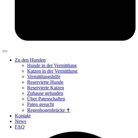
Zu den Hunden
Hunde in der Vermittlung
Katzen in der Vermittlung
Vermittlungshilfe
Reservierte Hunde
Reservierte Katzen
Zuhause gefunden
Über Patenschaften
Paten gesucht
Regenbogenbrücke ✝
Kontakt
News
FAQ