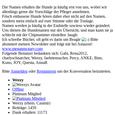
Die Namen erhalten die Hunde ja häufig erst von uns, wobei wir
allerdings gerne die Vorschläge der Pfleger annehmen.
Frisch entlassene Hunde hören daher eher nicht auf den Namen,
sondern meist einfach auf eure Stimme oder die Tonlage.
Namen werden ja häufig in der Endstelle sowieso wieder geändert.
Uns dienen die Hundenamen nur der Übersicht, und man kann sie ja
schlecht mit der Chipnummer einstellen :laugh:
Ich schreibe Bücher, oft geht es darin um Beagle
Bitte
abonniert meinen Newsletter und folgt mir bei Amazon!
www.meganmcgary.com
Folgende Benutzer bedankten sich:
Gabi
,
Rena2012
,
charlyschnarcher
,
Weezy
,
faehrtensucher
,
Percy
,
ANKE
,
Bine
,
Kuno
,
JOY
,
Questa
,
AnnaR
Bitte
Anmelden
oder
Registrieren
um der Konversation beizutreten.
Weezy
Offline
Platinum Mitglied
Weezy (ehem. Casimir)
Beiträge: 1459
Dank erhalten: 11173