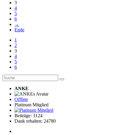
3
4
5
6
→
Ende
1
2
3
4
5
6
ANKE
Offline
Platinum Mitglied
Beiträge: 3124
Dank erhalten: 24780