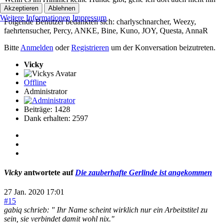
Akzeptieren
Ablehnen
❤️
Weitere Informationen
Impressum
Folgende Benutzer bedankten sich:
charlyschnarcher
,
Weezy
,
faehrtensucher
,
Percy
,
ANKE
,
Bine
,
Kuno
,
JOY
,
Questa
,
AnnaR
Bitte
Anmelden
oder
Registrieren
um der Konversation beizutreten.
Vicky
Offline
Administrator
Beiträge: 1428
Dank erhalten: 2597
Vicky
antwortete auf
Die zauberhafte Gerlinde ist angekommen
27 Jan. 2020 17:01
#15
gabiq schrieb: " Ihr Name scheint wirklich nur ein Arbeitstitel zu
sein, sie verbindet damit wohl nix."