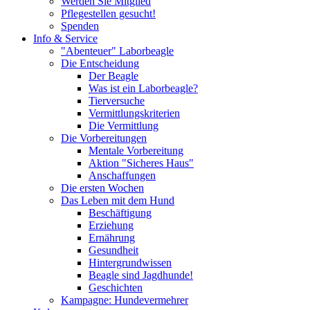
Werden Sie Mitglied
Pflegestellen gesucht!
Spenden
Info & Service
"Abenteuer" Laborbeagle
Die Entscheidung
Der Beagle
Was ist ein Laborbeagle?
Tierversuche
Vermittlungskriterien
Die Vermittlung
Die Vorbereitungen
Mentale Vorbereitung
Aktion "Sicheres Haus"
Anschaffungen
Die ersten Wochen
Das Leben mit dem Hund
Beschäftigung
Erziehung
Ernährung
Gesundheit
Hintergrundwissen
Beagle sind Jagdhunde!
Geschichten
Kampagne: Hundevermehrer