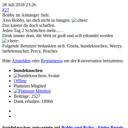
28 Juli 2018 23:26
#27
Bobby im Anhänger :huh:
Also Bobby, las dich nicht so hängen.
Das kannst du doch schaffen.
Jeden Tag 2 Schrittchen mehr...…
Denk immer dran, die Welt ist groß und will erkundet werden
Folgende Benutzer bedankten sich:
Gisela
,
hundeknochen
,
Weezy
,
faehrtensucher
,
Percy
,
Peaches
Bitte
Anmelden
oder
Registrieren
um der Konversation beizutreten.
hundeknochen
Offline
Platinum Mitglied
Beiträge: 2527
Dank erhalten: 18966
hundeknochen
antwortete auf
Bobby und Rufus - kleine Beagle