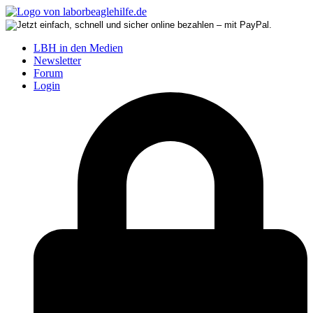
LBH in den Medien
Newsletter
Forum
Login