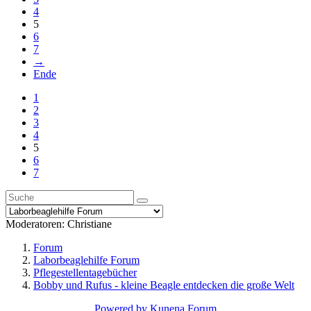
4
5
6
7
→
Ende
1
2
3
4
5
6
7
Moderatoren:
Christiane
Forum
Laborbeaglehilfe Forum
Pflegestellentagebücher
Bobby und Rufus - kleine Beagle entdecken die große Welt
Powered by
Kunena Forum