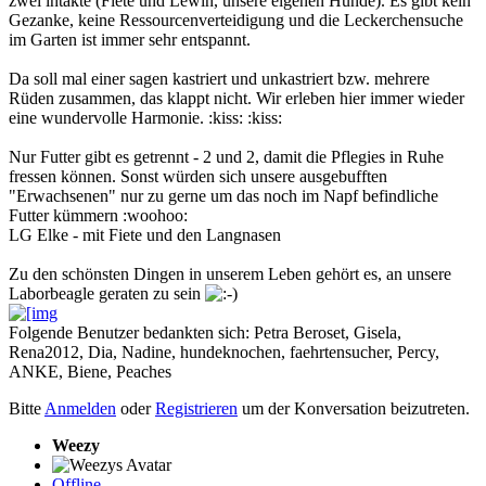
zwei intakte (Fiete und Lewin, unsere eigenen Hunde). Es gibt kein
Gezanke, keine Ressourcenverteidigung und die Leckerchensuche
im Garten ist immer sehr entspannt.
Da soll mal einer sagen kastriert und unkastriert bzw. mehrere
Rüden zusammen, das klappt nicht. Wir erleben hier immer wieder
eine wundervolle Harmonie. :kiss: :kiss:
Nur Futter gibt es getrennt - 2 und 2, damit die Pflegies in Ruhe
fressen können. Sonst würden sich unsere ausgebufften
"Erwachsenen" nur zu gerne um das noch im Napf befindliche
Futter kümmern :woohoo:
LG Elke - mit Fiete und den Langnasen
Zu den schönsten Dingen in unserem Leben gehört es, an unsere
Laborbeagle geraten zu sein
Folgende Benutzer bedankten sich:
Petra Beroset
,
Gisela
,
Rena2012
,
Dia
,
Nadine
,
hundeknochen
,
faehrtensucher
,
Percy
,
ANKE
,
Biene
,
Peaches
Bitte
Anmelden
oder
Registrieren
um der Konversation beizutreten.
Weezy
Offline