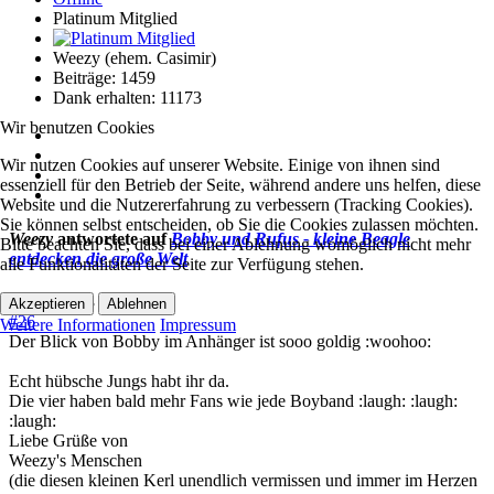
Platinum Mitglied
Weezy (ehem. Casimir)
Beiträge: 1459
Dank erhalten: 11173
Wir benutzen Cookies
Wir nutzen Cookies auf unserer Website. Einige von ihnen sind
essenziell für den Betrieb der Seite, während andere uns helfen, diese
Website und die Nutzererfahrung zu verbessern (Tracking Cookies).
Sie können selbst entscheiden, ob Sie die Cookies zulassen möchten.
Weezy
antwortete auf
Bobby und Rufus - kleine Beagle
Bitte beachten Sie, dass bei einer Ablehnung womöglich nicht mehr
entdecken die große Welt
alle Funktionalitäten der Seite zur Verfügung stehen.
27 Juli 2018 23:04
Akzeptieren
Ablehnen
#26
Weitere Informationen
Impressum
Der Blick von Bobby im Anhänger ist sooo goldig :woohoo:
Echt hübsche Jungs habt ihr da.
Die vier haben bald mehr Fans wie jede Boyband :laugh: :laugh:
:laugh:
Liebe Grüße von
Weezy's Menschen
(die diesen kleinen Kerl unendlich vermissen und immer im Herzen