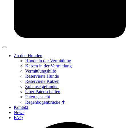
Zu den Hunden
Hunde in der Vermittlung
Katzen in der Vermittlung
Vermittlungshilfe
Reservierte Hunde
Reservierte Katzen
Zuhause gefunden
Über Patenschaften
Paten gesucht
Regenbogenbrücke ✝
Kontakt
News
FAQ