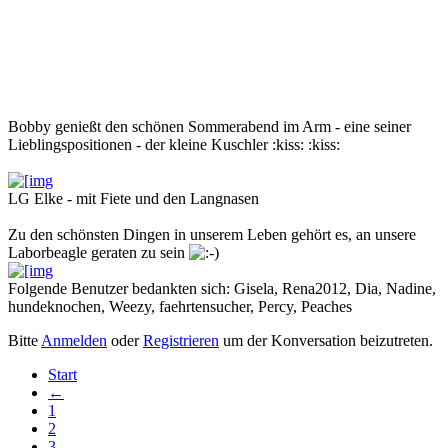
Bobby genießt den schönen Sommerabend im Arm - eine seiner
Lieblingspositionen - der kleine Kuschler :kiss: :kiss:
LG Elke - mit Fiete und den Langnasen
Zu den schönsten Dingen in unserem Leben gehört es, an unsere
Laborbeagle geraten zu sein
Folgende Benutzer bedankten sich:
Gisela
,
Rena2012
,
Dia
,
Nadine
,
hundeknochen
,
Weezy
,
faehrtensucher
,
Percy
,
Peaches
Bitte
Anmelden
oder
Registrieren
um der Konversation beizutreten.
Start
←
1
2
3