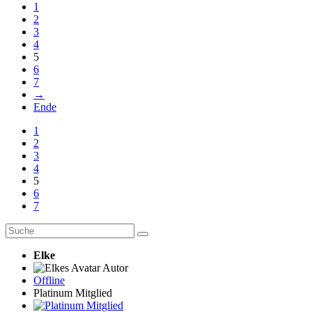
1
2
3
4
5
6
7
→
Ende
1
2
3
4
5
6
7
Elke
Autor
Offline
Platinum Mitglied