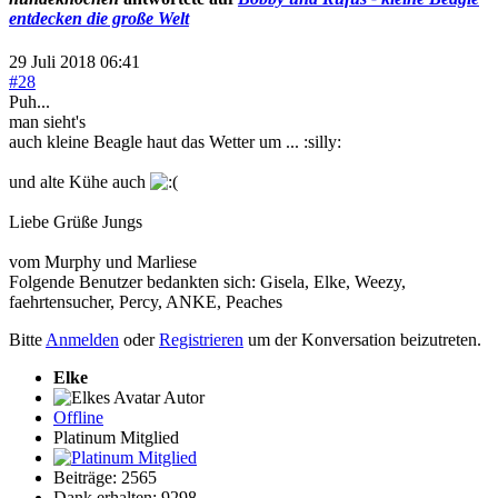
entdecken die große Welt
29 Juli 2018 06:41
#28
Puh...
man sieht's
auch kleine Beagle haut das Wetter um ... :silly:
und alte Kühe auch
Liebe Grüße Jungs
vom Murphy und Marliese
Folgende Benutzer bedankten sich:
Gisela
,
Elke
,
Weezy
,
faehrtensucher
,
Percy
,
ANKE
,
Peaches
Bitte
Anmelden
oder
Registrieren
um der Konversation beizutreten.
Elke
Autor
Offline
Platinum Mitglied
Beiträge: 2565
Dank erhalten: 9298