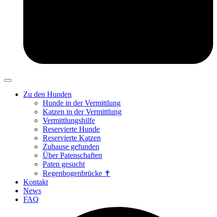
Zu den Hunden
Hunde in der Vermittlung
Katzen in der Vermittlung
Vermittlungshilfe
Reservierte Hunde
Reservierte Katzen
Zuhause gefunden
Über Patenschaften
Paten gesucht
Regenbogenbrücke ✝
Kontakt
News
FAQ