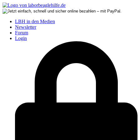
LBH in den Medien
Newsletter
Forum
Login