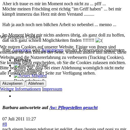
Aber ich traue es mir im Moment noch nicht zu ... pfff ...
Möchte meinen Frischling erst richtig "im Griff haben" ... bei mir
kämpft immerzu das Herz mit dem Verstand .........
Hab ja auch noch nen bißchen Arbeit so nebenbei ... menno ...
Im Moment bleibt mir nichts anderes übrig, als ganz doll zu hoffen,
Wir benutzen Cookies
daß sich ganz schnell Möglichkeiten finden !!!!!!!!
Wir nutzen Cookies auf unserer Website. Einige von ihnen sind
Bitte
Anmelden
oder
Registrieren
um der Konversation beizutreten.
essenziell für den Betrieb der Seite, während andere uns helfen, diese
Website und die Nutzererfahrung zu verbessern (Tracking Cookies).
Barbara
Sie können selbst entscheiden, ob Sie die Cookies zulassen möchten.
Bitte beachten Sie, dass bei einer Ablehnung womöglich nicht mehr
Neues Mitglied
alle Funktionalitäten der Seite zur Verfügung stehen.
Dank erhalten: 0
Akzeptieren
Ablehnen
Weitere Informationen
Impressum
Barbara
antwortete auf
Aw: Pflegestellen gesucht
07 Juli 2011 11:27
#8
nach einem langen telefonat ist geklärt, dass chopin und popi zu mir