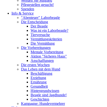
Werden Sie Mitglied
Pflegestellen gesucht!
Spenden
Info & Service
"Abenteuer" Laborbeagle
Die Entscheidung
Der Beagle
Was ist ein Laborbeagle?
Tierversuche
Vermittlungskriterien
Die Vermittlung
Die Vorbereitungen
Mentale Vorbereitung
Aktion "Sicheres Haus"
Anschaffungen
Die ersten Wochen
Das Leben mit dem Hund
Beschäftigung
Erziehung
Ernährung
Gesundheit
Hintergrundwissen
Beagle sind Jagdhunde!
Geschichten
Kampagne: Hundevermehrer