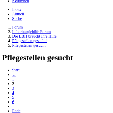
Kolumnen
Index
Aktuell
Suche
Forum
Laborbeaglehilfe Forum
Die LBH braucht Ihre Hilfe
Pflegestellen gesucht!
Pflegestellen gesucht
Pflegestellen gesucht
Start
←
1
2
3
4
5
6
→
Ende