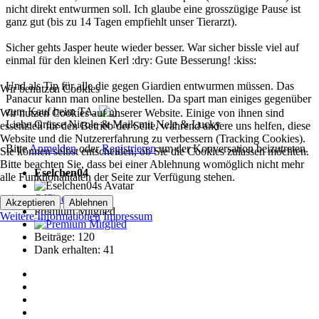
nicht direkt entwurmen soll. Ich glaube eine grosszügige Pause ist
ganz gut (bis zu 14 Tagen empfiehlt unser Tierarzt).
Sicher gehts Jasper heute wieder besser. War sicher bissle viel auf
einmal für den kleinen Kerl :dry: Gute Besserung! :kiss:
Und als Tip für alle die gegen Giardien entwurmen müssen. Das
Wir benutzen Cookies
Panacur kann man online bestellen. Da spart man einiges gegenüber
zum Kauf beim TA.
Wir nutzen Cookies auf unserer Website. Einige von ihnen sind
Liebe Grüsse Nicole & Maik mit Nele & Lucky
essenziell für den Betrieb der Seite, während andere uns helfen, diese
Website und die Nutzererfahrung zu verbessern (Tracking Cookies).
Bitte
Anmelden
oder
Registrieren
um der Konversation beizutreten.
Sie können selbst entscheiden, ob Sie die Cookies zulassen möchten.
Bitte beachten Sie, dass bei einer Ablehnung womöglich nicht mehr
Eselchen04
alle Funktionalitäten der Seite zur Verfügung stehen.
Offline
Akzeptieren
Ablehnen
Premium Mitglied
Weitere Informationen
Impressum
Beiträge: 120
Dank erhalten: 41