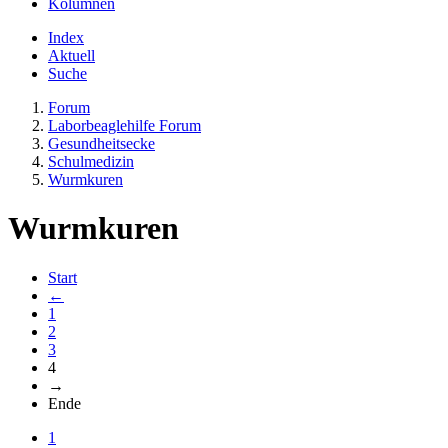
Kolumnen
Index
Aktuell
Suche
Forum
Laborbeaglehilfe Forum
Gesundheitsecke
Schulmedizin
Wurmkuren
Wurmkuren
Start
←
1
2
3
4
→
Ende
1