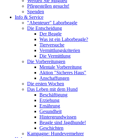
Werden Sie Mitglied
Pflegestellen gesucht!
Spenden
Info & Service
"Abenteuer" Laborbeagle
Die Entscheidung
Der Beagle
Was ist ein Laborbeagle?
Tierversuche
Vermittlungskriterien
Die Vermittlung
Die Vorbereitungen
Mentale Vorbereitung
Aktion "Sicheres Haus"
Anschaffungen
Die ersten Wochen
Das Leben mit dem Hund
Beschäftigung
Erziehung
Ernährung
Gesundheit
Hintergrundwissen
Beagle sind Jagdhunde!
Geschichten
Kampagne: Hundevermehrer