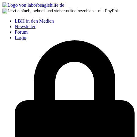
LBH in den Medien
Newsletter
Forum
Login