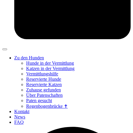
Zu den Hunden
Hunde in der Vermittlung
Katzen in der Vermittlung
Vermittlungshilfe
Reservierte Hunde
Reservierte Katzen
Zuhause gefunden
Über Patenschaften
Paten gesucht
Regenbogenbrücke ✝
Kontakt
News
FAQ