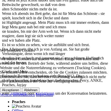
Ja, Meta ist jetzt schön sauber und das Fell glänzt. Habe auch die
Bettwäsche gewechselt, so daß von dem
alten Schmodder nichts mehr da ist.
Wenn ich abends ins Bett gehe, das ist für Meta das Schönste - sie
spielt, kuschelt sich in die Decke und dann
ist Highlight angesagt. Mein Platz muss ich mir immer erobern, dann
liegt Meta ganz nah bei mir und ich muss
sie kraulen, bis mir der Arm weh tut. Wenn ich dann nicht mehr
reagiere, dann legt sie sich weiter runter
und wir haben alle Platz.
Es ist so schön zu sehen, wie sie aufblüht und sich freut.
Das Alleinesein übe ich ja von Anfang an. Sie hat große
Wir benutzen Cookies
Verlustängste, denn wenn ich mal länger
draußen bin so heult und jammert sie. Ganz schlimm. Hoffentlich
Wir nutzen Cookies auf unserer Website. Einige von ihnen sind
wird das besser
essenziell für den Betrieb der Seite, während andere uns helfen, diese
Website und die Nutzererfahrung zu verbessern (Tracking Cookies).
Gisela und Meta
Sie können selbst entscheiden, ob Sie die Cookies zulassen möchten.
Folgende Benutzer bedankten sich:
Rena2012
,
Dia
,
Bitte beachten Sie, dass bei einer Ablehnung womöglich nicht mehr
charlyschnarcher
,
hundeknochen
,
faehrtensucher
,
Percy
,
ANKE
,
alle Funktionalitäten der Seite zur Verfügung stehen.
Peaches
,
Jayjay
Akzeptieren
Ablehnen
Bitte
Anmelden
oder
Registrieren
um der Konversation beizutreten.
Weitere Informationen
Impressum
Peaches
Offline