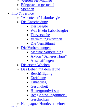
Werden Sie Mitglied
Pflegestellen gesucht!
Spenden
Info & Service
"Abenteuer" Laborbeagle
Die Entscheidung
Der Beagle
Was ist ein Laborbeagle?
Tierversuche
Vermittlungskriterien
Die Vermittlung
Die Vorbereitungen
Mentale Vorbereitung
Aktion "Sicheres Haus"
Anschaffungen
Die ersten Wochen
Das Leben mit dem Hund
Beschäftigung
Erziehung
Ernährung
Gesundheit
Hintergrundwissen
Beagle sind Jagdhunde!
Geschichten
Kampagne: Hundevermehrer