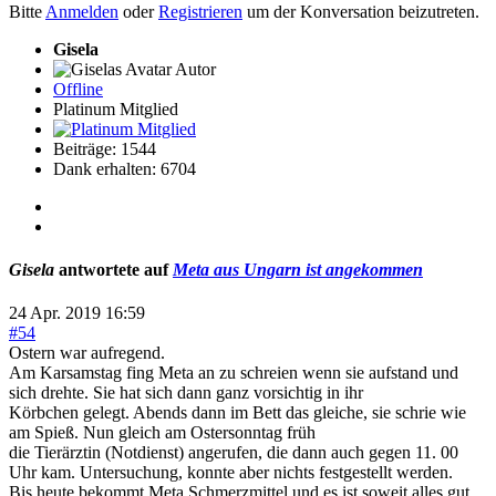
Bitte
Anmelden
oder
Registrieren
um der Konversation beizutreten.
Gisela
Autor
Offline
Platinum Mitglied
Beiträge: 1544
Dank erhalten: 6704
Gisela
antwortete auf
Meta aus Ungarn ist angekommen
24 Apr. 2019 16:59
#54
Ostern war aufregend.
Am Karsamstag fing Meta an zu schreien wenn sie aufstand und
sich drehte. Sie hat sich dann ganz vorsichtig in ihr
Körbchen gelegt. Abends dann im Bett das gleiche, sie schrie wie
am Spieß. Nun gleich am Ostersonntag früh
die Tierärztin (Notdienst) angerufen, die dann auch gegen 11. 00
Uhr kam. Untersuchung, konnte aber nichts festgestellt werden.
Bis heute bekommt Meta Schmerzmittel und es ist soweit alles gut.