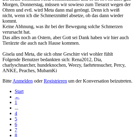
Morgen, Donnerstag, müssen wir sowieso zum Tierarzt wegen der
Ohren und evtl. wird Meta dann mal geröngt. Denn ich weiß
nicht, wenn ich die Schmerzmittel absetze, ob das dann wieder
kommt.
Keine Abhnung, was ihr bei der Bewegung solche Schmerzen
verursacht hat.
Das alles noch an Ostern, aber Gott sei Dank haben wir hier auch
Tierärzte die auch nach Hause kommen.
Gisela und Meta, die sich ohne Geschirr viel wohler fühlt
Folgende Benutzer bedankten sich:
Rena2012
,
Dia
,
charlyschnarcher
,
hundeknochen
,
Weezy
,
faehrtensucher
,
Percy
,
ANKE
,
Peaches
,
MubamKi
Bitte
Anmelden
oder
Registrieren
um der Konversation beizutreten.
Start
←
1
...
4
5
6
7
8