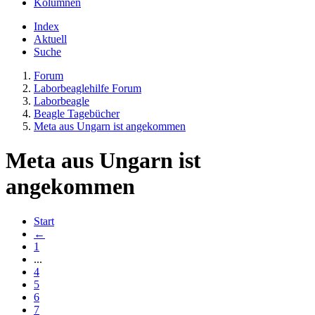
Kolumnen
Index
Aktuell
Suche
Forum
Laborbeaglehilfe Forum
Laborbeagle
Beagle Tagebücher
Meta aus Ungarn ist angekommen
Meta aus Ungarn ist
angekommen
Start
←
1
...
4
5
6
7