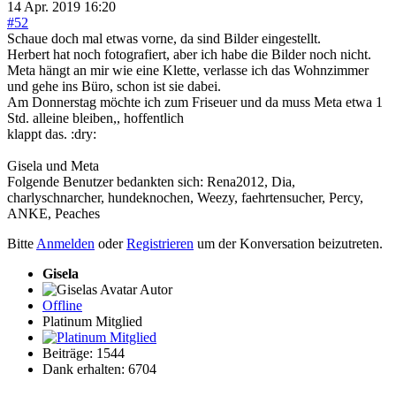
14 Apr. 2019 16:20
#52
Schaue doch mal etwas vorne, da sind Bilder eingestellt.
Herbert hat noch fotografiert, aber ich habe die Bilder noch nicht.
Meta hängt an mir wie eine Klette, verlasse ich das Wohnzimmer
und gehe ins Büro, schon ist sie dabei.
Am Donnerstag möchte ich zum Friseuer und da muss Meta etwa 1
Std. alleine bleiben,, hoffentlich
klappt das. :dry:
Gisela und Meta
Folgende Benutzer bedankten sich:
Rena2012
,
Dia
,
charlyschnarcher
,
hundeknochen
,
Weezy
,
faehrtensucher
,
Percy
,
ANKE
,
Peaches
Bitte
Anmelden
oder
Registrieren
um der Konversation beizutreten.
Gisela
Autor
Offline
Platinum Mitglied
Beiträge: 1544
Dank erhalten: 6704