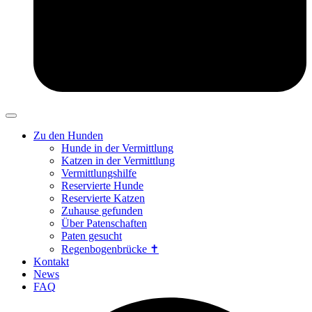
Zu den Hunden
Hunde in der Vermittlung
Katzen in der Vermittlung
Vermittlungshilfe
Reservierte Hunde
Reservierte Katzen
Zuhause gefunden
Über Patenschaften
Paten gesucht
Regenbogenbrücke ✝
Kontakt
News
FAQ