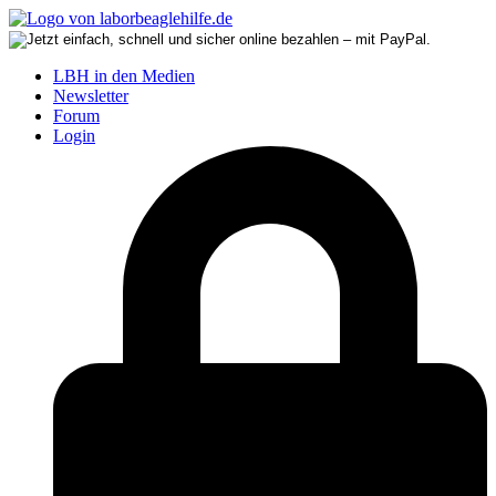
LBH in den Medien
Newsletter
Forum
Login