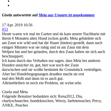
Gisela
antwortete auf
Meta aus Ungarn ist angekommen
17 Apr. 2019 16:56
#53
Heute waren wir mal im Garten und da kam unsere Nachbarin mit
ihrem 6 Monaten alten Hund (schon groß). Meta gebärdete sich
am Zaun wie wild und hat die Haare (hinten) gestellt, dann nach
einigen Minuten war sie ruhig und ist am Zaun mit dem
Welpen hin und her gelaufen, durch den Zaun haben sie sich auch
beschnuppert.
Ich kann durch das Verhalten nur sagen, dass Meta bei anderen
Hunden unsicher ist, gut, hier war noch der Zaun
dazwischen und sie wollte bestimmt ihr Grundstück verteidigen.
Aber bei Hundebegegnungen draußen macht sie erst
mal den Molli und dann ist es auch gut.
Alleinebleiben ist noch ein Problem, sie weint sehr.
Gisela und Meta
Folgende Benutzer bedankten sich:
Rena2012
,
Dia
,
charlyschnarcher
,
hundeknochen
,
Weezy
,
faehrtensucher
,
Percy
,
ANKE
,
Peaches