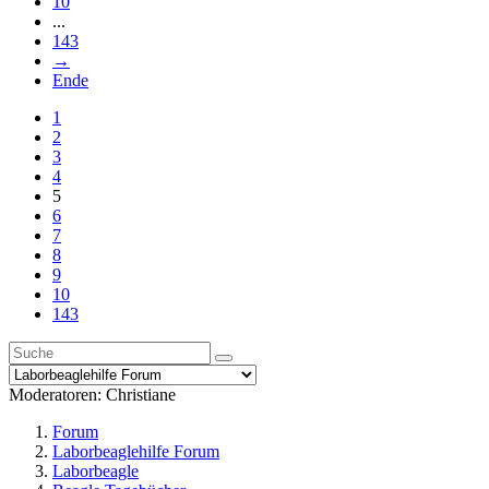
10
...
143
→
Ende
1
2
3
4
5
6
7
8
9
10
143
Moderatoren:
Christiane
Forum
Laborbeaglehilfe Forum
Laborbeagle