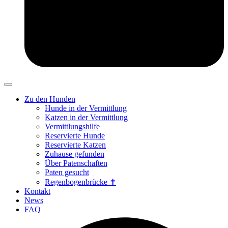
Zu den Hunden
Hunde in der Vermittlung
Katzen in der Vermittlung
Vermittlungshilfe
Reservierte Hunde
Reservierte Katzen
Zuhause gefunden
Über Patenschaften
Paten gesucht
Regenbogenbrücke ✝
Kontakt
News
FAQ