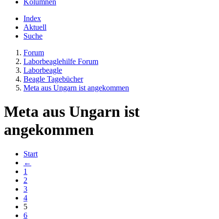
Kolumnen
Index
Aktuell
Suche
Forum
Laborbeaglehilfe Forum
Laborbeagle
Beagle Tagebücher
Meta aus Ungarn ist angekommen
Meta aus Ungarn ist
angekommen
Start
←
1
2
3
4
5
6