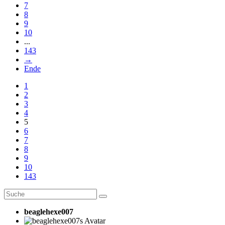
7
8
9
10
...
143
→
Ende
1
2
3
4
5
6
7
8
9
10
143
beaglehexe007