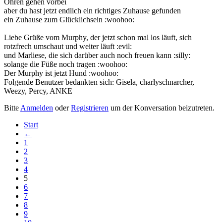
Ohren gehen vorbei
aber du hast jetzt endlich ein richtiges Zuhause gefunden
ein Zuhause zum Glücklichsein :woohoo:
Liebe Grüße vom Murphy, der jetzt schon mal los läuft, sich
rotzfrech umschaut und weiter läuft :evil:
und Marliese, die sich darüber auch noch freuen kann :silly:
solange die Füße noch tragen :woohoo:
Der Murphy ist jetzt Hund :woohoo:
Folgende Benutzer bedankten sich:
Gisela
,
charlyschnarcher
,
Weezy
,
Percy
,
ANKE
Bitte
Anmelden
oder
Registrieren
um der Konversation beizutreten.
Start
←
1
2
3
4
5
6
7
8
9