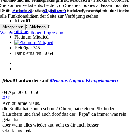
hundeknochen
,
Weezy
,
Percy
,
Peaches
Sie können selbst entscheiden, ob Sie die Cookies zulassen möchten.
Bitte
Anmelden
oder
Registrieren
um der Konversation beizutreten.
Bitte beachten Sie, dass bei einer Ablehnung womöglich nicht mehr
alle Funktionalitäten der Seite zur Verfügung stehen.
fritzn01
Akzeptieren
Ablehnen
Offline
Weitere Informationen
Impressum
Platinum Mitglied
Beiträge: 745
Dank erhalten: 5054
fritzn01
antwortete auf
Meta aus Ungarn ist angekommen
04 Apr. 2019 10:50
#27
Ach du arme Maus,
die Smilla hatte auch schon 2 Ohren, hatte einen Pilz in den
Lauschern und fand auch doof das der "Papa" da immer was rein
getan hat,
aber wenn alles wieder gut, geht es dir auch besser.
Glaub uns mal.