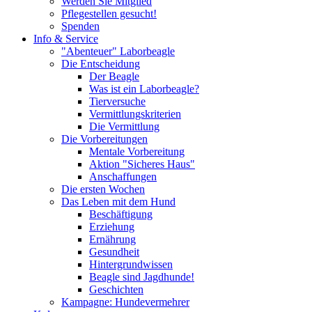
Werden Sie Mitglied
Pflegestellen gesucht!
Spenden
Info & Service
"Abenteuer" Laborbeagle
Die Entscheidung
Der Beagle
Was ist ein Laborbeagle?
Tierversuche
Vermittlungskriterien
Die Vermittlung
Die Vorbereitungen
Mentale Vorbereitung
Aktion "Sicheres Haus"
Anschaffungen
Die ersten Wochen
Das Leben mit dem Hund
Beschäftigung
Erziehung
Ernährung
Gesundheit
Hintergrundwissen
Beagle sind Jagdhunde!
Geschichten
Kampagne: Hundevermehrer