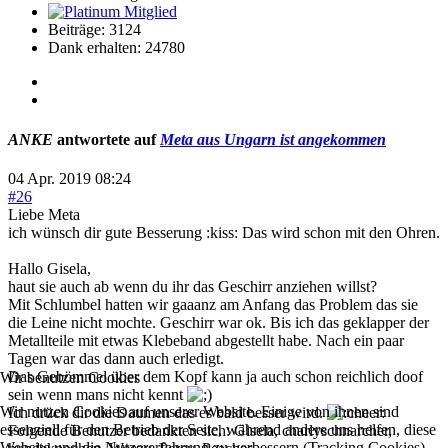
Beiträge: 3124
Dank erhalten: 24780
ANKE
antwortete auf
Meta aus Ungarn ist angekommen
04 Apr. 2019 08:24
#26
Liebe Meta
ich wünsch dir gute Besserung :kiss: Das wird schon mit den Ohren.
Hallo Gisela,
haut sie auch ab wenn du ihr das Geschirr anziehen willst?
Mit Schlumbel hatten wir gaaanz am Anfang das Problem das sie
die Leine nicht mochte. Geschirr war ok. Bis ich das geklapper der
Metallteile mit etwas Klebeband abgestellt habe. Nach ein paar
Tagen war das dann auch erledigt.
Das Gebömmel über dem Kopf kann ja auch schon reichlich doof
Wir benutzen Cookies
sein wenn mans nicht kennt
Wir nutzen Cookies auf unserer Website. Einige von ihnen sind
Ich drück dir die Daumen das es bald besser wird.
essenziell für den Betrieb der Seite, während andere uns helfen, diese
Folgende Benutzer bedankten sich:
Gisela
,
charlyschnarcher
,
Website und die Nutzererfahrung zu verbessern (Tracking Cookies).