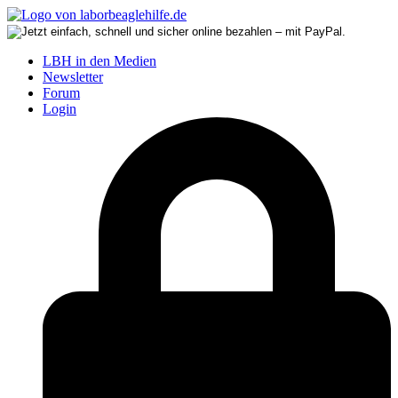
LBH in den Medien
Newsletter
Forum
Login