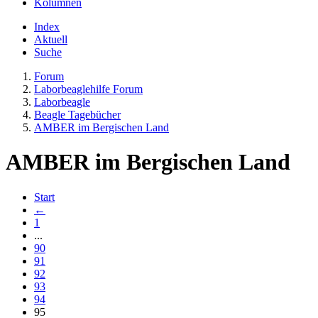
Kolumnen
Index
Aktuell
Suche
Forum
Laborbeaglehilfe Forum
Laborbeagle
Beagle Tagebücher
AMBER im Bergischen Land
AMBER im Bergischen Land
Start
←
1
...
90
91
92
93
94
95