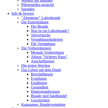
Werden Sie Mitglied
Pflegestellen gesucht!
Spenden
Info & Service
"Abenteuer" Laborbeagle
Die Entscheidung
Der Beagle
Was ist ein Laborbeagle?
Tierversuche
Vermittlungskriterien
Die Vermittlung
Die Vorbereitungen
Mentale Vorbereitung
Aktion "Sicheres Haus"
Anschaffungen
Die ersten Wochen
Das Leben mit dem Hund
Beschäftigung
Erziehung
Ernährung
Gesundheit
Hintergrundwissen
Beagle sind Jagdhunde!
Geschichten
Kampagne: Hundevermehrer