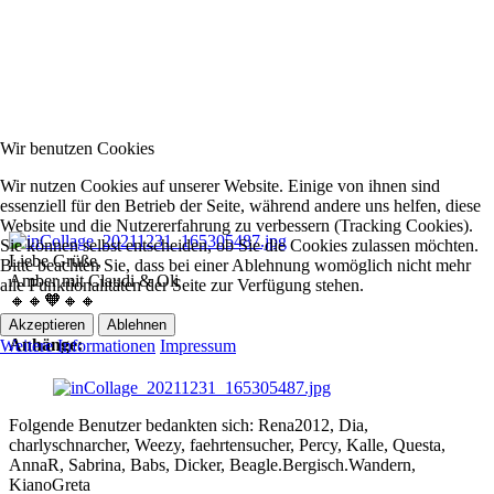
Wir benutzen Cookies
Wir nutzen Cookies auf unserer Website. Einige von ihnen sind
essenziell für den Betrieb der Seite, während andere uns helfen, diese
Website und die Nutzererfahrung zu verbessern (Tracking Cookies).
Sie können selbst entscheiden, ob Sie die Cookies zulassen möchten.
Liebe Grüße,
Bitte beachten Sie, dass bei einer Ablehnung womöglich nicht mehr
Amber mit Claudi & Oli
alle Funktionalitäten der Seite zur Verfügung stehen.
🔸🔸🧡🔸🔸
Akzeptieren
Ablehnen
Anhänge:
Weitere Informationen
Impressum
Folgende Benutzer bedankten sich:
Rena2012
,
Dia
,
charlyschnarcher
,
Weezy
,
faehrtensucher
,
Percy
,
Kalle
,
Questa
,
AnnaR
,
Sabrina
,
Babs
,
Dicker
,
Beagle.Bergisch.Wandern
,
KianoGreta