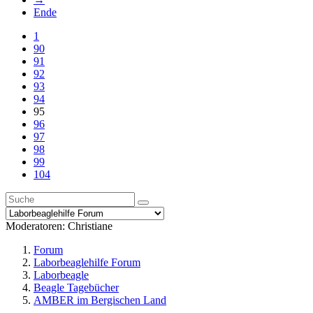
Ende
1
90
91
92
93
94
95
96
97
98
99
104
Moderatoren:
Christiane
Forum
Laborbeaglehilfe Forum
Laborbeagle
Beagle Tagebücher
AMBER im Bergischen Land