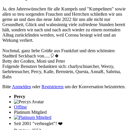
Ja, den Jahreswünschen für alle Kumpels und "Kumpelinen" sowie
allen so treu sorgenden Frauchen und Herrchen schließen wir uns
gerne an und dass das neue Jahr 2022 für uns alle nicht nur
Gesundheit, Glück und wahnsinnig viele zufriedene Stunden bereit
hält, sondern wir nach und nach auch wieder zu einem normalen
Alltag zurückfinden werden, weil Corona besiegt wird und an
Wirkung verliert.
Nochmal, ganz liebe Grüße aus Frankfurt und dem schönsten
Stadtteil Seckbach von.....🎈🍀
Betty der Großen, Moni und Peter
Folgende Benutzer bedankten sich:
charlyschnarcher
,
Weezy
,
faehrtensucher
,
Percy
,
Kalle
,
Bernstein
,
Questa
,
AnnaR
,
Sabrina
,
Babs
Bitte
Anmelden
oder
Registrieren
um der Konversation beizutreten.
Percy
Offline
Platinum Mitglied
Seit 2001 "verbeaglet"! ❤️