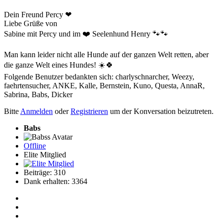
Dein Freund Percy ❤
Liebe Grüße von
Sabine mit Percy und im ❤️ Seelenhund Henry 🐾🐾
Man kann leider nicht alle Hunde auf der ganzen Welt retten, aber
die ganze Welt eines Hundes! ☀️🍀
Folgende Benutzer bedankten sich:
charlyschnarcher
,
Weezy
,
faehrtensucher
,
ANKE
,
Kalle
,
Bernstein
,
Kuno
,
Questa
,
AnnaR
,
Sabrina
,
Babs
,
Dicker
Bitte
Anmelden
oder
Registrieren
um der Konversation beizutreten.
Babs
Offline
Elite Mitglied
Beiträge: 310
Dank erhalten: 3364