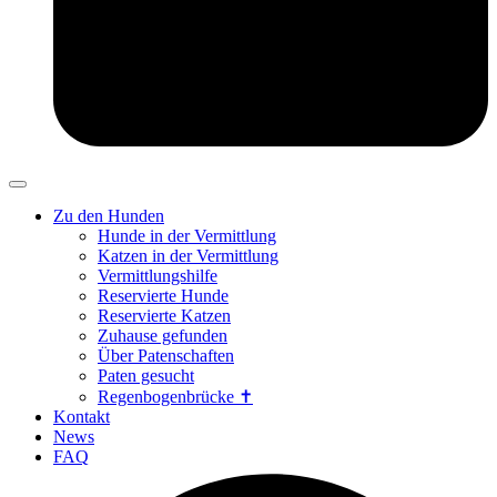
Zu den Hunden
Hunde in der Vermittlung
Katzen in der Vermittlung
Vermittlungshilfe
Reservierte Hunde
Reservierte Katzen
Zuhause gefunden
Über Patenschaften
Paten gesucht
Regenbogenbrücke ✝
Kontakt
News
FAQ