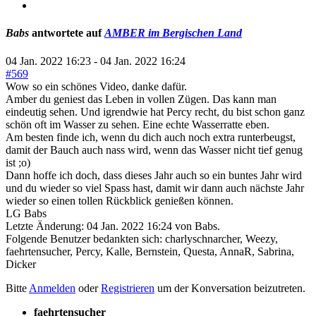
Babs
antwortete auf
AMBER im Bergischen Land
04 Jan. 2022 16:23
-
04 Jan. 2022 16:24
#569
Wow so ein schönes Video, danke dafür.
Amber du geniest das Leben in vollen Zügen. Das kann man
eindeutig sehen. Und igrendwie hat Percy recht, du bist schon ganz
schön oft im Wasser zu sehen. Eine echte Wasserratte eben.
Am besten finde ich, wenn du dich auch noch extra runterbeugst,
damit der Bauch auch nass wird, wenn das Wasser nicht tief genug
ist ;o)
Dann hoffe ich doch, dass dieses Jahr auch so ein buntes Jahr wird
und du wieder so viel Spass hast, damit wir dann auch nächste Jahr
wieder so einen tollen Rückblick genießen können.
LG Babs
Letzte Änderung: 04 Jan. 2022 16:24 von
Babs
.
Folgende Benutzer bedankten sich:
charlyschnarcher
,
Weezy
,
faehrtensucher
,
Percy
,
Kalle
,
Bernstein
,
Questa
,
AnnaR
,
Sabrina
,
Dicker
Bitte
Anmelden
oder
Registrieren
um der Konversation beizutreten.
faehrtensucher