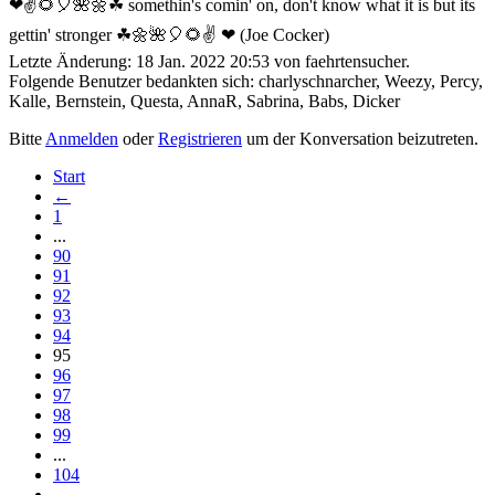
❤✌🌻🎈🌺🌼☘ somethin's comin' on, don't know what it is but its
gettin' stronger ☘🌼🌺🎈🌻✌ ❤ (Joe Cocker)
Letzte Änderung: 18 Jan. 2022 20:53 von
faehrtensucher
.
Folgende Benutzer bedankten sich:
charlyschnarcher
,
Weezy
,
Percy
,
Kalle
,
Bernstein
,
Questa
,
AnnaR
,
Sabrina
,
Babs
,
Dicker
Bitte
Anmelden
oder
Registrieren
um der Konversation beizutreten.
Start
←
1
...
90
91
92
93
94
95
96
97
98
99
...
104
→