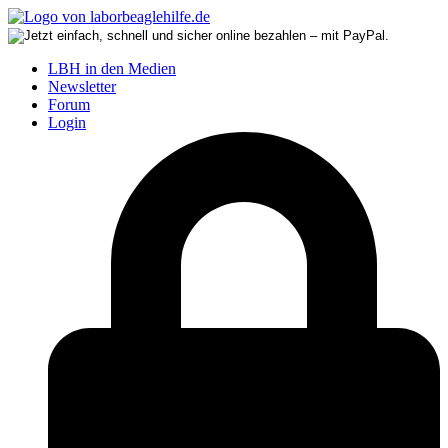
LBH in den Medien
Newsletter
Forum
Login