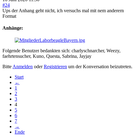
#24
Ups der Anhang geht nicht, ich versuchs mal mit nem anderern
Format
Anhänge:
Folgende Benutzer bedankten sich:
charlyschnarcher
,
Weezy
,
faehrtensucher
,
Kuno
,
Questa
,
Sabrina
,
Jayjay
Bitte
Anmelden
oder
Registrieren
um der Konversation beizutreten.
Start
←
1
2
3
4
5
6
7
→
Ende