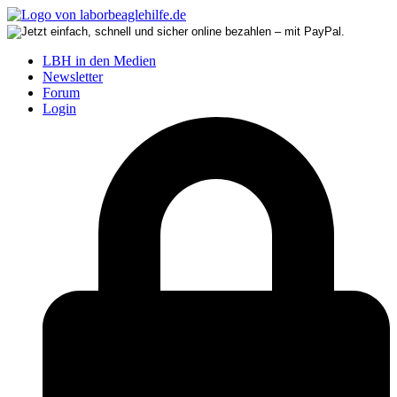
LBH in den Medien
Newsletter
Forum
Login