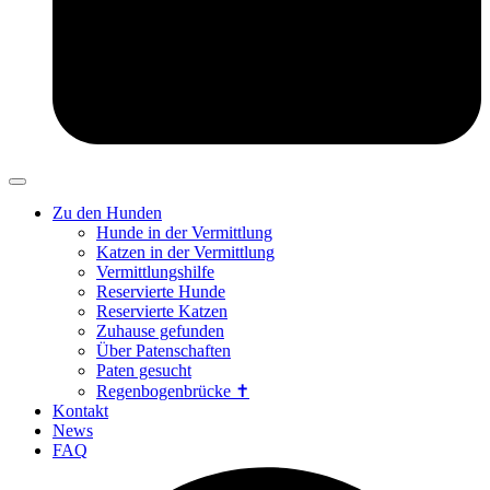
Zu den Hunden
Hunde in der Vermittlung
Katzen in der Vermittlung
Vermittlungshilfe
Reservierte Hunde
Reservierte Katzen
Zuhause gefunden
Über Patenschaften
Paten gesucht
Regenbogenbrücke ✝
Kontakt
News
FAQ