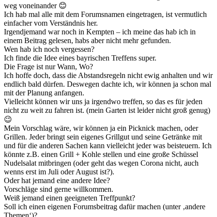
weg voneinander 😊
Ich hab mal alle mit dem Forumsnamen eingetragen, ist vermutlich
einfacher vom Verständnis her.
Irgendjemand war noch in Kempten – ich meine das hab ich in
einem Beitrag gelesen, habs aber nicht mehr gefunden.
Wen hab ich noch vergessen?
Ich finde die Idee eines bayrischen Treffens super.
Die Frage ist nur Wann, Wo?
Ich hoffe doch, dass die Abstandsregeln nicht ewig anhalten und wir
endlich bald dürfen. Deswegen dachte ich, wir können ja schon mal
mit der Planung anfangen.
Vielleicht können wir uns ja irgendwo treffen, so das es für jeden
nicht zu weit zu fahren ist. (mein Garten ist leider nicht groß genug)
😉
Mein Vorschlag wäre, wir können ja ein Picknick machen, oder
Grillen. Jeder bringt sein eigenes Grillgut und seine Getränke mit
und für die anderen Sachen kann vielleicht jeder was beisteuern. Ich
könnte z.B. einen Grill + Kohle stellen und eine große Schüssel
Nudelsalat mitbringen (oder geht das wegen Corona nicht, auch
wenns erst im Juli oder August ist?).
Oder hat jemand eine andere Idee?
Vorschläge sind gerne willkommen.
Weiß jemand einen geeigneten Treffpunkt?
Soll ich einen eigenen Forumsbeitrag dafür machen (unter ‚andere
Themen‘)?