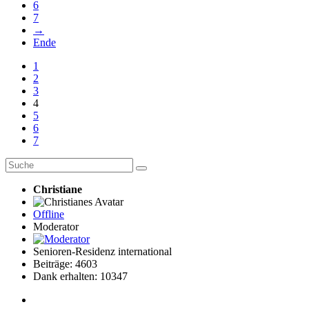
6
7
→
Ende
1
2
3
4
5
6
7
Christiane
Offline
Moderator
Senioren-Residenz international
Beiträge: 4603
Dank erhalten: 10347