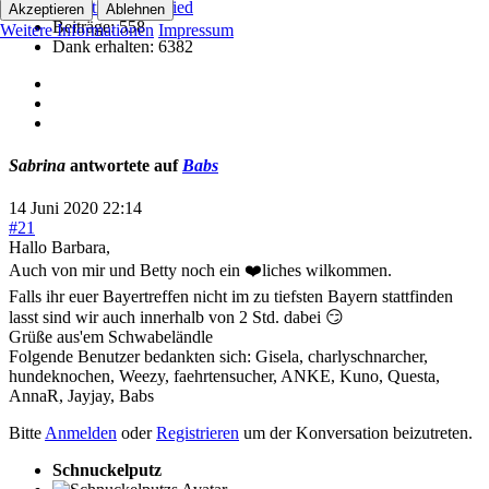
Akzeptieren
Ablehnen
Beiträge: 558
Weitere Informationen
Impressum
Dank erhalten: 6382
Sabrina
antwortete auf
Babs
14 Juni 2020 22:14
#21
Hallo Barbara,
Auch von mir und Betty noch ein ❤️liches wilkommen.
Falls ihr euer Bayertreffen nicht im zu tiefsten Bayern stattfinden
lasst sind wir auch innerhalb von 2 Std. dabei 😏
Grüße aus'em Schwabeländle
Folgende Benutzer bedankten sich:
Gisela
,
charlyschnarcher
,
hundeknochen
,
Weezy
,
faehrtensucher
,
ANKE
,
Kuno
,
Questa
,
AnnaR
,
Jayjay
,
Babs
Bitte
Anmelden
oder
Registrieren
um der Konversation beizutreten.
Schnuckelputz