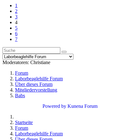
1
2
3
4
5
6
7
Moderatoren:
Christiane
Forum
Laborbeaglehilfe Forum
Über dieses Forum
Mitgliedervorstellung
Babs
Powered by
Kunena Forum
Startseite
Forum
Laborbeaglehilfe Forum
Über dieses Forum