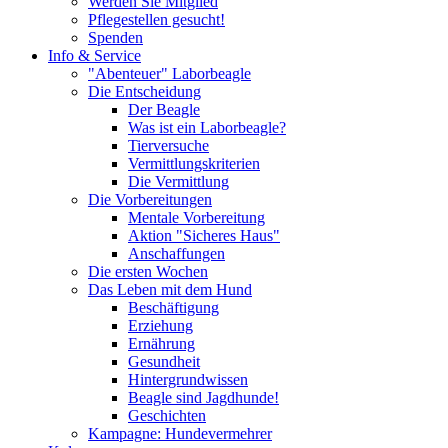
Werden Sie Mitglied
Pflegestellen gesucht!
Spenden
Info & Service
"Abenteuer" Laborbeagle
Die Entscheidung
Der Beagle
Was ist ein Laborbeagle?
Tierversuche
Vermittlungskriterien
Die Vermittlung
Die Vorbereitungen
Mentale Vorbereitung
Aktion "Sicheres Haus"
Anschaffungen
Die ersten Wochen
Das Leben mit dem Hund
Beschäftigung
Erziehung
Ernährung
Gesundheit
Hintergrundwissen
Beagle sind Jagdhunde!
Geschichten
Kampagne: Hundevermehrer