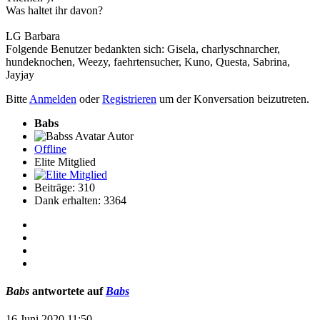
Was haltet ihr davon?
LG Barbara
Folgende Benutzer bedankten sich:
Gisela
,
charlyschnarcher
,
hundeknochen
,
Weezy
,
faehrtensucher
,
Kuno
,
Questa
,
Sabrina
,
Jayjay
Bitte
Anmelden
oder
Registrieren
um der Konversation beizutreten.
Babs
Autor
Offline
Elite Mitglied
Beiträge: 310
Dank erhalten: 3364
Babs
antwortete auf
Babs
16 Juni 2020 11:50