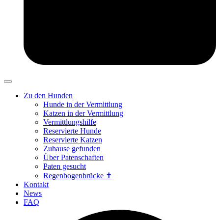
Zu den Hunden
Hunde in der Vermittlung
Katzen in der Vermittlung
Vermittlungshilfe
Reservierte Hunde
Reservierte Katzen
Zuhause gefunden
Über Patenschaften
Paten gesucht
Regenbogenbrücke ✝
Kontakt
News
FAQ