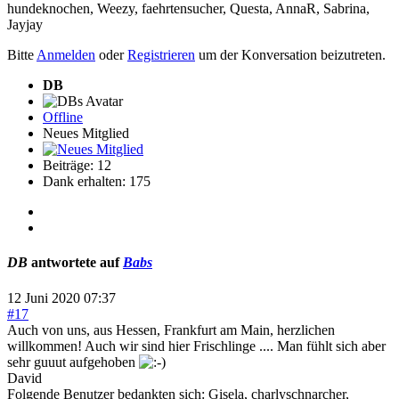
hundeknochen
,
Weezy
,
faehrtensucher
,
Questa
,
AnnaR
,
Sabrina
,
Jayjay
Bitte
Anmelden
oder
Registrieren
um der Konversation beizutreten.
DB
Offline
Neues Mitglied
Beiträge: 12
Dank erhalten: 175
DB
antwortete auf
Babs
12 Juni 2020 07:37
#17
Auch von uns, aus Hessen, Frankfurt am Main, herzlichen
willkommen! Auch wir sind hier Frischlinge .... Man fühlt sich aber
sehr guuut aufgehoben
David
Folgende Benutzer bedankten sich:
Gisela
,
charlyschnarcher
,