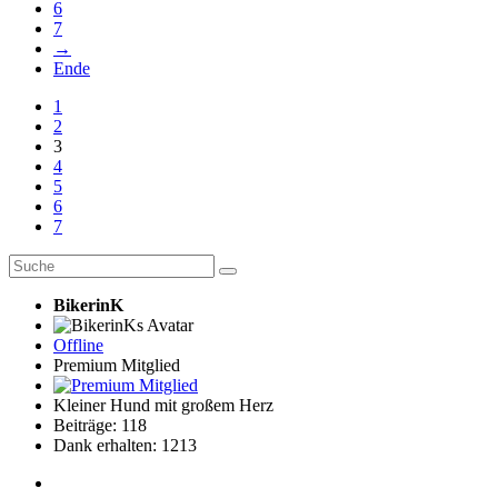
6
7
→
Ende
1
2
3
4
5
6
7
BikerinK
Offline
Premium Mitglied
Kleiner Hund mit großem Herz
Beiträge: 118
Dank erhalten: 1213