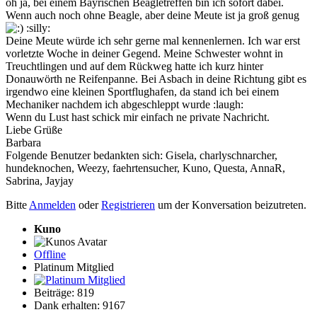
oh ja, bei einem Bayrischen Beagletreffen bin ich sofort dabei.
Wenn auch noch ohne Beagle, aber deine Meute ist ja groß genug
:silly:
Deine Meute würde ich sehr gerne mal kennenlernen. Ich war erst
vorletzte Woche in deiner Gegend. Meine Schwester wohnt in
Treuchtlingen und auf dem Rückweg hatte ich kurz hinter
Donauwörth ne Reifenpanne. Bei Asbach in deine Richtung gibt es
irgendwo eine kleinen Sportflughafen, da stand ich bei einem
Mechaniker nachdem ich abgeschleppt wurde :laugh:
Wenn du Lust hast schick mir einfach ne private Nachricht.
Liebe Grüße
Barbara
Folgende Benutzer bedankten sich:
Gisela
,
charlyschnarcher
,
hundeknochen
,
Weezy
,
faehrtensucher
,
Kuno
,
Questa
,
AnnaR
,
Sabrina
,
Jayjay
Bitte
Anmelden
oder
Registrieren
um der Konversation beizutreten.
Kuno
Offline
Platinum Mitglied
Beiträge: 819
Dank erhalten: 9167