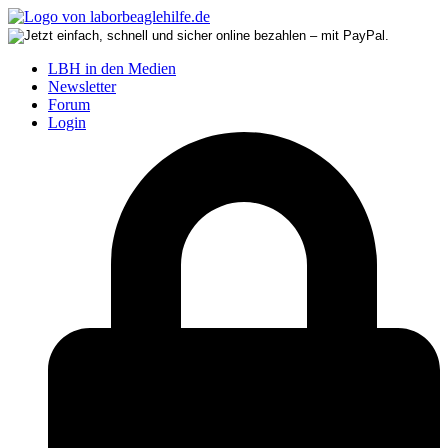
LBH in den Medien
Newsletter
Forum
Login