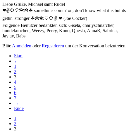
Liebe Grüße, Michael samt Rudel
❤✌🌻🎈🌺🌼☘ somethin's comin' on, don't know what it is but its
gettin' stronger ☘🌼🌺🎈🌻✌ ❤ (Joe Cocker)
Folgende Benutzer bedankten sich:
Gisela
,
charlyschnarcher
,
hundeknochen
,
Weezy
,
Percy
,
Kuno
,
Questa
,
AnnaR
,
Sabrina
,
Jayjay
,
Babs
Bitte
Anmelden
oder
Registrieren
um der Konversation beizutreten.
Start
←
1
2
3
4
5
6
7
→
Ende
1
2
3