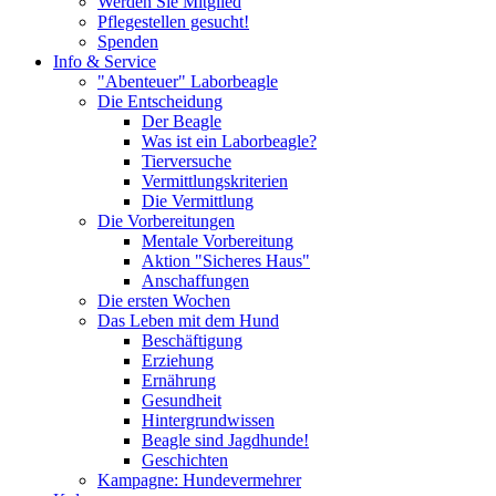
Werden Sie Mitglied
Pflegestellen gesucht!
Spenden
Info & Service
"Abenteuer" Laborbeagle
Die Entscheidung
Der Beagle
Was ist ein Laborbeagle?
Tierversuche
Vermittlungskriterien
Die Vermittlung
Die Vorbereitungen
Mentale Vorbereitung
Aktion "Sicheres Haus"
Anschaffungen
Die ersten Wochen
Das Leben mit dem Hund
Beschäftigung
Erziehung
Ernährung
Gesundheit
Hintergrundwissen
Beagle sind Jagdhunde!
Geschichten
Kampagne: Hundevermehrer