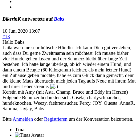
BikerinK
antwortete auf
Babs
10 Juni 2020 13:07
#13
Hallo Babs,
Laila war eine sehr hübsche Hündin. Ich kann Dich gut verstehen,
auch dass Du gerne Zweitmama sein möchtest. Ich musste bisher
vier Hunde gehen lassen und der Schmerz bleibt über lange Zeit
bestehen. Ich hatte lange überlegt, ob ich wieder einem Hund, und
dann einem Beagle (60 Kilogramm leichter, als mein letzter Hund)
ein Zuhause geben möchte, habe es zum Glück dann gemacht, denn
die kleine Maus überrascht mich jeden Tag aufs Neue mit ihrem Mut
und ihrer Lebensfreude.
Kerstin mit Amy (mit Asta, Champ, Bruce und Eddy im Herzen)
Folgende Benutzer bedankten sich:
Gisela
,
charlyschnarcher
,
hundeknochen
,
Weezy
,
faehrtensucher
,
Percy
,
JOY
,
Questa
,
AnnaR
,
Sabrina
,
Jayjay
,
Babs
Bitte
Anmelden
oder
Registrieren
um der Konversation beizutreten.
Tina