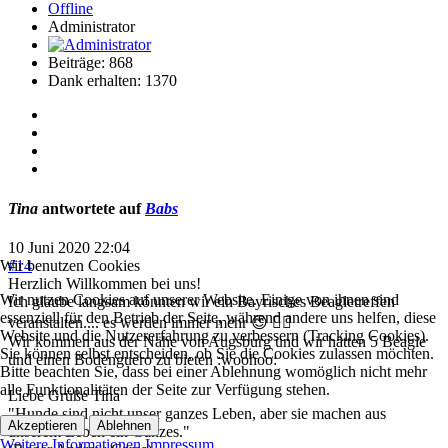
Offline
Administrator
Beiträge: 868
Dank erhalten: 1370
Tina
antwortete auf
Babs
10 Juni 2020 22:04
#14
Wir benutzen Cookies
Herzlich Willkommen bei uns!
Wir nutzen Cookies auf unserer Website. Einige von ihnen sind
Ich glaube langsam könnten wir ein Bayrisches Beagletreffen
essenziell für den Betrieb der Seite, während andere uns helfen, diese
veranstalten.... es werden immer mehr 😊 👍🏻
Website und die Nutzererfahrung zu verbessern (Tracking Cookies).
Wir kommen aus der Nähe von Augsburg und wir hätten 5 Beagle
Sie können selbst entscheiden, ob Sie die Cookies zulassen möchten.
und einen Bodenguero zu bieten :woohoo:
Bitte beachten Sie, dass bei einer Ablehnung womöglich nicht mehr
alle Funktionalitäten der Seite zur Verfügung stehen.
Liebe Grüße Tina
"Hunde sind nicht unser ganzes Leben, aber sie machen aus
Akzeptieren
Ablehnen
unserem Leben ein Ganzes."
Weitere Informationen
Impressum