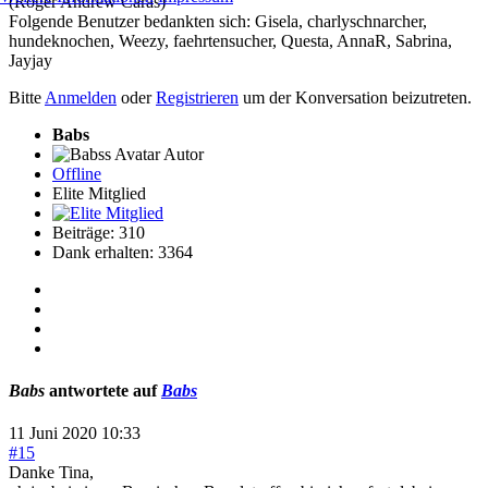
(Roger Andrew Caras)
Folgende Benutzer bedankten sich:
Gisela
,
charlyschnarcher
,
hundeknochen
,
Weezy
,
faehrtensucher
,
Questa
,
AnnaR
,
Sabrina
,
Jayjay
Bitte
Anmelden
oder
Registrieren
um der Konversation beizutreten.
Babs
Autor
Offline
Elite Mitglied
Beiträge: 310
Dank erhalten: 3364
Babs
antwortete auf
Babs
11 Juni 2020 10:33
#15
Danke Tina,