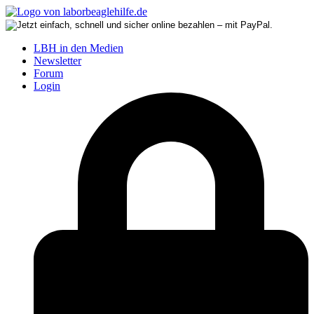
LBH in den Medien
Newsletter
Forum
Login