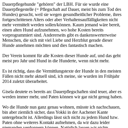
Dauerpflegehunde "gehören" der LBH. Für sie wurde eine
Dauerpflegestelle (= Pflegschaft auf Dauer, meist bis zum Tod des
Hundes) gesucht, weil sie wegen gesundheitlicher Probleme, ihres
fortgeschrittenen Alters oder aber Verhaltensauffälligkeiten nicht
mehr vermittelt werden sollen/können. Kaum jemand wäre bereit,
einen alten Hund aufzunehmen, wo hohe Kosten bereits
vorprogrammiert sind. Andererseits gibt es dankenswerterweise
Menschen, die sich mit viel Liebe und Herzblut gerade dieser
Hunde annehmen möchten und dies fantastisch machen.
Der Verein kommt für alle Kosten dieser Hunde auf, und das geht
meist pro Jahr und Hund in die Hunderte, wenn nicht mehr.
Es ist richtig, dass die Vermittlungstexte der Hunde in den meisten
Fällen nicht mehr aktuell sind, ich meine, sie wurden im Frühjahr
2014 zuletzt überarbeitet.
Gisela deutete es bereits an: Dauerpflegschaften sind teuer, aber es
werden immer mehr, und Paten können wir gar nicht genug haben.
Wo die Hunde nun ganz genau wohnen, müsste ich nachschauen,
bin aber ziemlich sicher, dass Yokki in der Aachener Kante
untergebracht ist. Allerdings lässt sich nicht zu jedem Hund bzw.
Paten ohne weiteres Kontakt aufnehmen, da wir dazu leider
niemanden verdonnern können. Natürlich lassen wir nichts