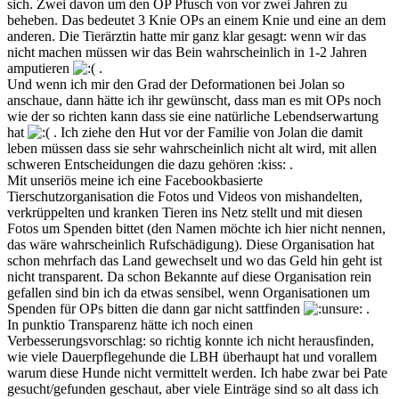
sich. Zwei davon um den OP Pfusch von vor zwei Jahren zu
beheben. Das bedeutet 3 Knie OPs an einem Knie und eine an dem
anderen. Die Tierärztin hatte mir ganz klar gesagt: wenn wir das
nicht machen müssen wir das Bein wahrscheinlich in 1-2 Jahren
amputieren
.
Und wenn ich mir den Grad der Deformationen bei Jolan so
anschaue, dann hätte ich ihr gewünscht, dass man es mit OPs noch
wie der so richten kann dass sie eine natürliche Lebendserwartung
hat
. Ich ziehe den Hut vor der Familie von Jolan die damit
leben müssen dass sie sehr wahrscheinlich nicht alt wird, mit allen
schweren Entscheidungen die dazu gehören :kiss: .
Mit unseriös meine ich eine Facebookbasierte
Tierschutzorganisation die Fotos und Videos von mishandelten,
verkrüppelten und kranken Tieren ins Netz stellt und mit diesen
Fotos um Spenden bittet (den Namen möchte ich hier nicht nennen,
das wäre wahrscheinlich Rufschädigung). Diese Organisation hat
schon mehrfach das Land gewechselt und wo das Geld hin geht ist
nicht transparent. Da schon Bekannte auf diese Organisation rein
gefallen sind bin ich da etwas sensibel, wenn Organisationen um
Spenden für OPs bitten die dann gar nicht sattfinden
.
In punktio Transparenz hätte ich noch einen
Verbesserungsvorschlag: so richtig konnte ich nicht herausfinden,
wie viele Dauerpflegehunde die LBH überhaupt hat und vorallem
warum diese Hunde nicht vermittelt werden. Ich habe zwar bei Pate
gesucht/gefunden geschaut, aber viele Einträge sind so alt dass ich