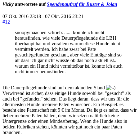
Vicky
antwortete auf
Spendenaufruf für Buster & Jolan
07 Okt. 2016 23:18
-
07 Okt. 2016 23:21
#12
snoopyinaachen schrieb: ...... konnte ich nicht
herausfinden, wie viele Dauerpflegehunde die LBH
überhaupt hat und vorallem warum diese Hunde nicht
vermittelt werden. Ich habe zwar bei Pate
gesucht/gefunden geschaut, aber viele Einträge sind so
alt dass ich gar nicht wusste ob das noch aktuell ist...
warum ein Hund nicht vermittelbar ist, konnte ich auch
nicht immer herausfinden.
Die Dauerpflegehunde sind auf dem aktuellen Stand
Verwirrend ist sicher, dass einige Hunde sowohl bei "gesucht" als
auch bei "gefunden" stehen. Das liegt daran, dass wir uns für die
allermeisten Hunde mehrere Paten wünschen. Ein Beispiel: es
besteht eine Patenschaft mit 5 € im Monat. Da liegt es nahe, dass wir
lieber mehrere Paten hätten, denn wir setzen natürlich keine
Untergrenze oder einen Mindestbetrag. Wenn die Hunde also in
beiden Rubriken stehen, könnten wir gut noch ein paar Paten
brauchen.