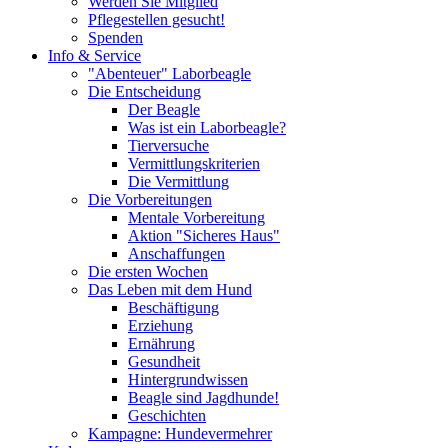
Werden Sie Mitglied
Pflegestellen gesucht!
Spenden
Info & Service
"Abenteuer" Laborbeagle
Die Entscheidung
Der Beagle
Was ist ein Laborbeagle?
Tierversuche
Vermittlungskriterien
Die Vermittlung
Die Vorbereitungen
Mentale Vorbereitung
Aktion "Sicheres Haus"
Anschaffungen
Die ersten Wochen
Das Leben mit dem Hund
Beschäftigung
Erziehung
Ernährung
Gesundheit
Hintergrundwissen
Beagle sind Jagdhunde!
Geschichten
Kampagne: Hundevermehrer