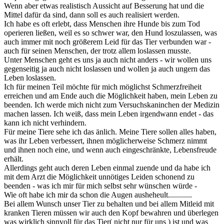
Wenn aber etwas realistisch Aussicht auf Besserung hat und die
Mittel dafür da sind, dann soll es auch realisiert werden.
Ich habe es oft erlebt, dass Menschen ihre Hunde bis zum Tod
operieren ließen, weil es so schwer war, den Hund loszulassen, was
auch immer mit noch größerem Leid für das Tier verbunden war -
auch für seinen Menschen, der trotz allem loslassen musste.
Unter Menschen geht es uns ja auch nicht anders - wir wollen uns
gegenseitig ja auch nicht loslassen und wollen ja auch ungern das
Leben loslassen.
Ich für meinen Teil möchte für mich möglichst Schmerzfreiheit
erreichen und am Ende auch die Möglichkeit haben, mein Leben zu
beenden. Ich werde mich nicht zum Versuchskaninchen der Medizin
machen lassen. Ich weiß, dass mein Leben irgendwann endet - das
kann ich nicht verhindern.
Für meine Tiere sehe ich das änlich. Meine Tiere sollen alles haben,
was ihr Leben verbessert, ihnen möglicherweise Schmerz nimmt
und ihnen noch eine, und wenn auch eingeschränkte, Lebensfreude
erhält.
Allerdings geht auch deren Leben einmal zuende und da habe ich
mit dem Arzt die Möglichkeit unnötiges Leiden schonend zu
beenden - was ich mir für mich selbst sehr wünschen würde -
Wie oft habe ich mir da schon die Augen ausheheult............
Bei allem Wunsch unser Tier zu behalten und bei allem Mitleid mit
kranken Tieren müssen wir auch den Kopf bewahren und überlegen
was wirklich sinnvoll für das Tier( nicht nur für uns ) ist und was