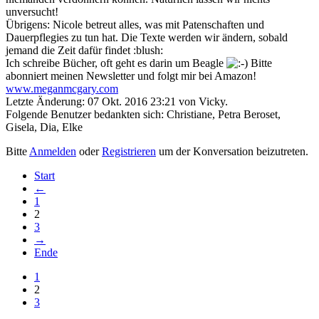
unversucht!
Übrigens: Nicole betreut alles, was mit Patenschaften und
Dauerpflegies zu tun hat. Die Texte werden wir ändern, sobald
jemand die Zeit dafür findet :blush:
Ich schreibe Bücher, oft geht es darin um Beagle
Bitte
abonniert meinen Newsletter und folgt mir bei Amazon!
www.meganmcgary.com
Letzte Änderung: 07 Okt. 2016 23:21 von
Vicky
.
Folgende Benutzer bedankten sich:
Christiane
,
Petra Beroset
,
Gisela
,
Dia
,
Elke
Bitte
Anmelden
oder
Registrieren
um der Konversation beizutreten.
Start
←
1
2
3
→
Ende
1
2
3