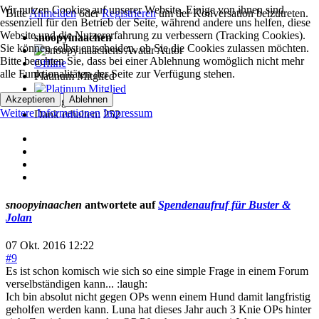
Wir nutzen Cookies auf unserer Website. Einige von ihnen sind
Bitte
Anmelden
oder
Registrieren
um der Konversation beizutreten.
essenziell für den Betrieb der Seite, während andere uns helfen, diese
Website und die Nutzererfahrung zu verbessern (Tracking Cookies).
snoopyinaachen
Sie können selbst entscheiden, ob Sie die Cookies zulassen möchten.
Autor
Bitte beachten Sie, dass bei einer Ablehnung womöglich nicht mehr
Offline
alle Funktionalitäten der Seite zur Verfügung stehen.
Platinum Mitglied
Akzeptieren
Ablehnen
Beiträge: 488
Weitere Informationen
Impressum
Dank erhalten: 252
snoopyinaachen
antwortete auf
Spendenaufruf für Buster &
Jolan
07 Okt. 2016 12:22
#9
Es ist schon komisch wie sich so eine simple Frage in einem Forum
verselbständigen kann... :laugh:
Ich bin absolut nicht gegen OPs wenn einem Hund damit langfristig
geholfen werden kann. Luna hat dieses Jahr auch 3 Knie OPs hinter