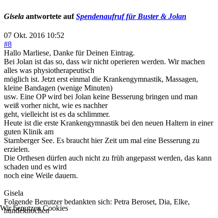
Gisela
antwortete auf
Spendenaufruf für Buster & Jolan
07 Okt. 2016 10:52
#8
Hallo Marliese, Danke für Deinen Eintrag.
Bei Jolan ist das so, dass wir nicht operieren werden. Wir machen
alles was physiotherapeutisch
möglich ist. Jetzt erst einmal die Krankengymnastik, Massagen,
kleine Bandagen (wenige Minuten)
usw. Eine OP wird bei Jolan keine Besserung bringen und man
weiß vorher nicht, wie es nachher
geht, vielleicht ist es da schlimmer.
Heute ist die erste Krankengymnastik bei den neuen Haltern in einer
guten Klinik am
Starnberger See. Es braucht hier Zeit um mal eine Besserung zu
erzielen.
Die Orthesen dürfen auch nicht zu früh angepasst werden, das kann
schaden und es wird
noch eine Weile dauern.
Gisela
Folgende Benutzer bedankten sich:
Petra Beroset
,
Dia
,
Elke
,
Wir benutzen Cookies
hundeknochen