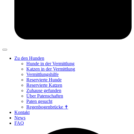
Zu den Hunden
Hunde in der Vermittlung
Katzen in der Vermittlung
Vermittlungshilfe
Reservierte Hunde
Reservierte Katzen
Zuhause gefunden
Über Patenschaften
Paten gesucht
Regenbogenbrücke ✝
Kontakt
News
FAQ