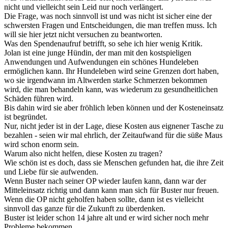
nicht und vielleicht sein Leid nur noch verlängert.
Die Frage, was noch sinnvoll ist und was nicht ist sicher eine der
schwersten Fragen und Entscheidungen, die man treffen muss. Ich
will sie hier jetzt nicht versuchen zu beantworten.
Was den Spendenaufruf betrifft, so sehe ich hier wenig Kritik.
Jolan ist eine junge Hündin, der man mit den kostspieligen
Anwendungen und Aufwendungen ein schönes Hundeleben
ermöglichen kann. Ihr Hundeleben wird seine Grenzen dort haben,
wo sie irgendwann im Altwerden starke Schmerzen bekommen
wird, die man behandeln kann, was wiederum zu gesundheitlichen
Schäden führen wird.
Bis dahin wird sie aber fröhlich leben können und der Kosteneinsatz
ist begründet.
Nur, nicht jeder ist in der Lage, diese Kosten aus eignener Tasche zu
bezahlen - seien wir mal ehrlich, der Zeitaufwand für die süße Maus
wird schon enorm sein.
Warum also nicht helfen, diese Kosten zu tragen?
Wie schön ist es doch, dass sie Menschen gefunden hat, die ihre Zeit
und Liebe für sie aufwenden.
Wenn Buster nach seiner OP wieder laufen kann, dann war der
Mitteleinsatz richtig und dann kann man sich für Buster nur freuen.
Wenn die OP nicht geholfen haben sollte, dann ist es vielleicht
sinnvoll das ganze für die Zukunft zu überdenken.
Buster ist leider schon 14 jahre alt und er wird sicher noch mehr
Probleme bekommen.