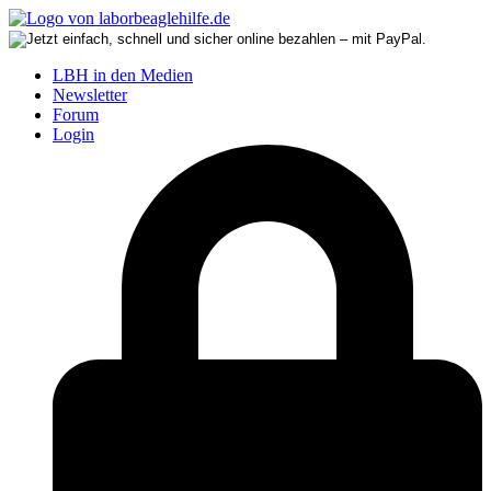
LBH in den Medien
Newsletter
Forum
Login