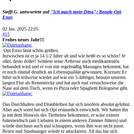
Steffi G.
antwortete auf
"Ich mach mein Ding": Beagle-Opi
Enzo
02 Jan. 2025 22:05
#15
Frohes neues Jahr!!!
Opi Enzo lässt schön grüßen.
Inzwischen ist er ja 14 1/2 Jahre alt und wie heißt es so schön? Je
oller, desto doller! Seitdem seine Arthrose auch medikamentös
behandelt wird und er von mir regelmäßig Massagen bekommt, hat
er noch einmal deutlich an Lebensqualität gewonnen. Kurzum: Er
führt sich teilweise wieder auf wie ein 5-Jähriger, benutzt unseren
langen Flur als Rennstrecke und hat auch mal versuchsweise die
Nase auf dem Tisch, wenn es Pizza oder Spaghetti Bolognese gibt.
Das Durchhalten und Dranbleiben hat sich insofern absolut gelohnt.
Aber auch sonst hat sich Opi erstaunlich entwickelt. Wir hatten ihn
ja mit dem Hinweis des Tierheims bekommen, er wäre extrem
futterneidisch (am Liebsten in einem anderen Zimmer füttern) und
würde durchaus auch mal schnappen, wenn ihm was nicht passt.
Besen und Staubsauger würde er attackieren. All das hat sich