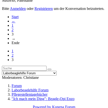
Susfrexe
,
Patentante
Bitte
Anmelden
oder
Registrieren
um der Konversation beizutreten.
Start
←
1
2
3
→
Ende
1
2
3
Moderatoren:
Christiane
Forum
Laborbeaglehilfe Forum
Pflegestellentagebücher
"Ich mach mein Ding": Beagle-Opi Enzo
Powered by
Kunena Forum