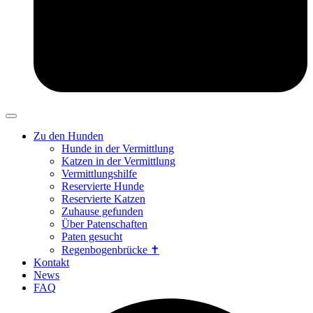
Zu den Hunden
Hunde in der Vermittlung
Katzen in der Vermittlung
Vermittlungshilfe
Reservierte Hunde
Reservierte Katzen
Zuhause gefunden
Über Patenschaften
Paten gesucht
Regenbogenbrücke ✝
Kontakt
News
FAQ