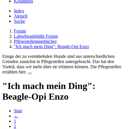
Kolumnen
Index
Aktuell
Suche
Forum
Laborbeaglehilfe Forum
Pflegestellentagebücher
"Ich mach mein Ding": Beagle-Opi Enzo
Einige der zu vermittelnden Hunde sind aus unterschiedlichen
Gründen zunächst in Pflegestellen untergebracht. Das hat den
Vorteil, dass wir mehr über sie erfahren können. Die Pflegestellen
erzählen hier.
"Ich mach mein Ding":
Beagle-Opi Enzo
Start
←
1
2