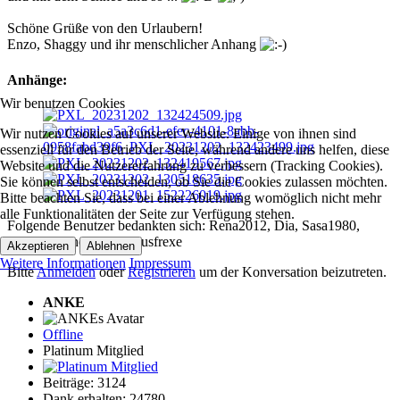
Schöne Grüße von den Urlaubern!
Enzo, Shaggy und ihr menschlicher Anhang
Anhänge:
Wir benutzen Cookies
Wir nutzen Cookies auf unserer Website. Einige von ihnen sind
essenziell für den Betrieb der Seite, während andere uns helfen, diese
Website und die Nutzererfahrung zu verbessern (Tracking Cookies).
Sie können selbst entscheiden, ob Sie die Cookies zulassen möchten.
Bitte beachten Sie, dass bei einer Ablehnung womöglich nicht mehr
alle Funktionalitäten der Seite zur Verfügung stehen.
Folgende Benutzer bedankten sich:
Rena2012
,
Dia
,
Sasa1980
,
faehrtensucher
,
Kalle
,
Susfrexe
Akzeptieren
Ablehnen
Weitere Informationen
Impressum
Bitte
Anmelden
oder
Registrieren
um der Konversation beizutreten.
ANKE
Offline
Platinum Mitglied
Beiträge: 3124
Dank erhalten: 24780