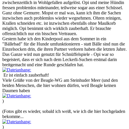
zwischenzeitlich in Wohlgefallen aufgelöst. Opi und meine Hündin
fressen problemlos miteinander, teilweise sogar aus einer Schüssel.
Ganz ohne Gemurre. Mopst er mal was, kann ich ihm die Sachen
inzwischen auch problemlos wieder wegnehmen. Ohren reinigen,
Krallen schneiden etc. ist inzwischen ebenfalls ohne Maulkorb
möglich. Opi benimmt sich wirklich zauberhaft. Er brauchte
offensichtlich nur ein bisschen Vertrauen.
Gestern habe ich den Kinderpool aus dem Sommer in ein
"Bällebad" für die Hunde umfunktionieren - statt Bälle sind nun die
Einzelsocken drin, die ihren Partner verloren haben die letzten Jahre.
Das Ganze wird nun genutzt für Schnüffelspiele - Opi war so
begeistert, dass er sich nach dem Leckerli-Suchen erstmal darin
breitgemacht und eine Runde geschlafen hat.
Er ist einfach zauberhaft!
Viele Grüße von der Beagle-WG am Steinhuder Meer (und den
beiden Menschen, die hier wohnen dürfen, weil Beagle keinen
Daumen haben
)
(Fotos gibt es wieder, sobald ich weiß, wie ich die hier hochgeladen
bekomme...
)