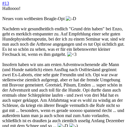
#13
Halloooo!
Neues vom weltbesten Beagle-Opi
Nachdem wir gesundheitlich endlich "Grund drin haben" bei Enzo,
geht es merklich entspannter zu. Auf Empfehlung einer sehr guten
Hundephysiotherapeutin, bei der ich zu einem Seminar war, sind wir
nun auch noch die Arthrose angegangen und es tut Opi sichtlich gut.
Es ist so schön zu sehen, was er für ein liebenswerter kleiner
Frechsack ist, wenn es ihm gutgeht.
Insofern haben wir uns am ersten Adventswochenende alle Mann
(und Hunde natürlich) einen Ausflug nach Ostfriesland gegönnt:
zwei Ex-Laboris, eine sehr gute Freundin und ich. Opi war zwar
stellenweise ziemlich aufgeregt, aber er hat die fremde Umgebung
mit Bravour gemeistert. Greetsiel, Pilsum, Emden ... super schön in
der Adventszeit und auch toll für die Hunde. Opi durfte dann auch
erstmals ohne Schleppleine laufen - und zwei von drei Mal hat es
auch super geklappt. Am Abfahrtstag war es wohl zu windig an der
Schleuse, da kriegt ein älterer Beagle vermutlich die Rufe nicht so
gut mit ... besonders, wenn es gerade sooooo spannend riecht ... und
außerdem kann man ja auch schon mal zum Auto vorlaufen,
schließlich ist es draußen ja auch ziemlich usselig Anfang Dezember
und mit dem Schnee und so ...