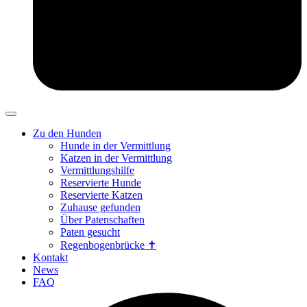
Zu den Hunden
Hunde in der Vermittlung
Katzen in der Vermittlung
Vermittlungshilfe
Reservierte Hunde
Reservierte Katzen
Zuhause gefunden
Über Patenschaften
Paten gesucht
Regenbogenbrücke ✝
Kontakt
News
FAQ