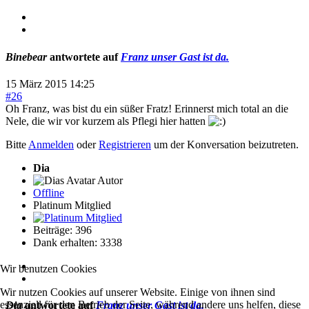
Binebear
antwortete auf
Franz unser Gast ist da.
15 März 2015 14:25
#26
Oh Franz, was bist du ein süßer Fratz! Erinnerst mich total an die
Nele, die wir vor kurzem als Pflegi hier hatten
Bitte
Anmelden
oder
Registrieren
um der Konversation beizutreten.
Dia
Autor
Offline
Platinum Mitglied
Beiträge: 396
Dank erhalten: 3338
Wir benutzen Cookies
Wir nutzen Cookies auf unserer Website. Einige von ihnen sind
essenziell für den Betrieb der Seite, während andere uns helfen, diese
Dia
antwortete auf
Franz unser Gast ist da.