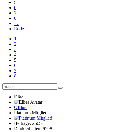
5
6
7
8
→
Ende
1
2
3
4
5
6
7
8
Elke
Offline
Platinum Mitglied
Beiträge: 2565
Dank erhalten: 9298