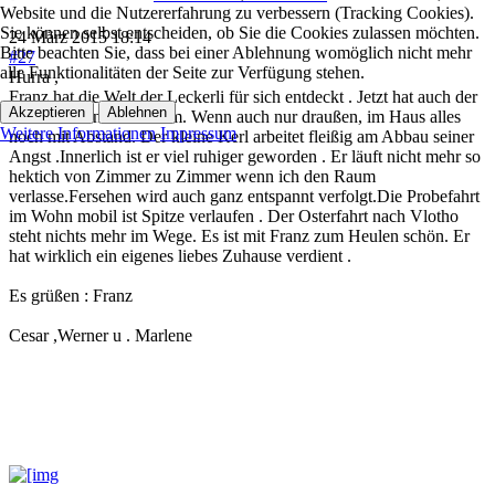
Website und die Nutzererfahrung zu verbessern (Tracking Cookies).
Sie können selbst entscheiden, ob Sie die Cookies zulassen möchten.
24 März 2015 18:14
Bitte beachten Sie, dass bei einer Ablehnung womöglich nicht mehr
#27
alle Funktionalitäten der Seite zur Verfügung stehen.
Hurra ,
Franz hat die Welt der Leckerli für sich entdeckt . Jetzt hat auch der
Akzeptieren
Ablehnen
Werner Chancen bei ihm. Wenn auch nur draußen, im Haus alles
Weitere Informationen
Impressum
noch mit Abstand. Der kleine Kerl arbeitet fleißig am Abbau seiner
Angst .Innerlich ist er viel ruhiger geworden . Er läuft nicht mehr so
hektich von Zimmer zu Zimmer wenn ich den Raum
verlasse.Fersehen wird auch ganz entspannt verfolgt.Die Probefahrt
im Wohn mobil ist Spitze verlaufen . Der Osterfahrt nach Vlotho
steht nichts mehr im Wege. Es ist mit Franz zum Heulen schön. Er
hat wirklich ein eigenes liebes Zuhause verdient .
Es grüßen : Franz
Cesar ,Werner u . Marlene