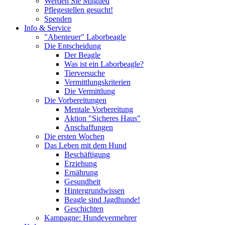
Werden Sie Mitglied
Pflegestellen gesucht!
Spenden
Info & Service
"Abenteuer" Laborbeagle
Die Entscheidung
Der Beagle
Was ist ein Laborbeagle?
Tierversuche
Vermittlungskriterien
Die Vermittlung
Die Vorbereitungen
Mentale Vorbereitung
Aktion "Sicheres Haus"
Anschaffungen
Die ersten Wochen
Das Leben mit dem Hund
Beschäftigung
Erziehung
Ernährung
Gesundheit
Hintergrundwissen
Beagle sind Jagdhunde!
Geschichten
Kampagne: Hundevermehrer