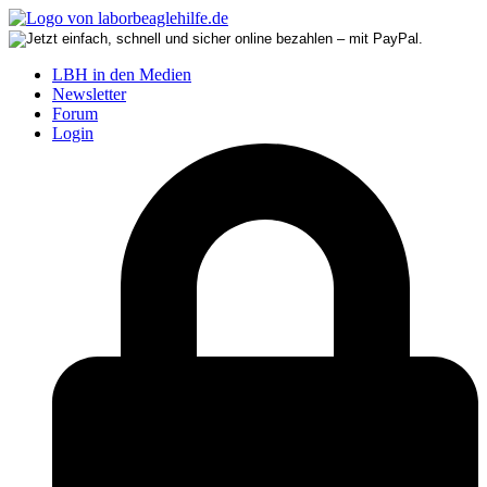
LBH in den Medien
Newsletter
Forum
Login