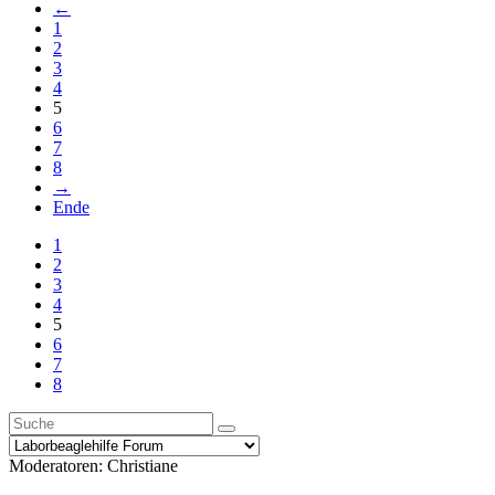
←
1
2
3
4
5
6
7
8
→
Ende
1
2
3
4
5
6
7
8
Moderatoren:
Christiane