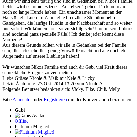
Auch wir sind sehr traurig und sind in Gedanken bei Nikos Familie!
Leider wird es immer wieder "Ausreißer " geben. Da kann man
noch so lange Hunde haben! Ein unachtsamer Moment an der
Haustür, ein Loch im Zaun, eine brenzliche Situation beim
Gassigehen, die läufige Hündin in der Nachbarschaft und so weiter
und sofort. Wir können noch so vorsichtig sein! Und unsere Laboris
sind nochmal ganz spezielle Fälle!! Ich denke jeder kennt diese
Momente!
Aus diesem Grunde sollten wir alle in Gedanken bei der Familie
sein, die sich sicherlich genug Vorwürfe macht und alle noch ein
Auge mehr auf unsere Lieblinge haben!
Wir wünschen Nikos Familie und auch dir Gabi viel Kraft dieses
schreckliche Ereignis zu verarbeiten
Liebe Grüsse Nicole & Maik mit Nele & Lucky
Letzte Änderung: 23 Okt. 2014 13:20 von
Nicole A.
.
Folgende Benutzer bedankten sich:
Vicky
,
Elke
,
Chili
,
Melly
Bitte
Anmelden
oder
Registrieren
um der Konversation beizutreten.
Gabi
Offline
Platinum Mitglied