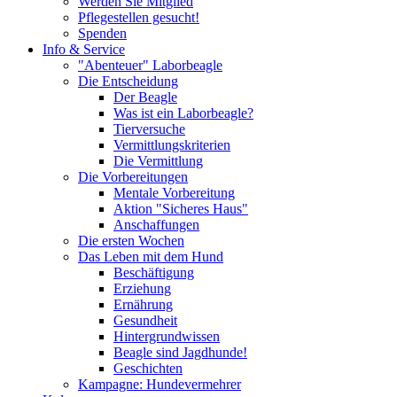
Werden Sie Mitglied
Pflegestellen gesucht!
Spenden
Info & Service
"Abenteuer" Laborbeagle
Die Entscheidung
Der Beagle
Was ist ein Laborbeagle?
Tierversuche
Vermittlungskriterien
Die Vermittlung
Die Vorbereitungen
Mentale Vorbereitung
Aktion "Sicheres Haus"
Anschaffungen
Die ersten Wochen
Das Leben mit dem Hund
Beschäftigung
Erziehung
Ernährung
Gesundheit
Hintergrundwissen
Beagle sind Jagdhunde!
Geschichten
Kampagne: Hundevermehrer