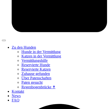
Zu den Hunden
Hunde in der Vermittlung
Katzen in der Vermittlung
Vermittlungshilfe
Reservierte Hunde
Reservierte Katzen
Zuhause gefunden
Über Patenschaften
Paten gesucht
Regenbogenbrücke ✝
Kontakt
News
FAQ