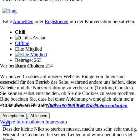
Bitte
Anmelden
oder
Registrieren
um der Konversation beizutreten.
Chili
Offline
Elite Mitglied
Beiträge: 263
Dank erhalten: 214
Wir benutzen Cookies
Wir nutzen Cookies auf unserer Website. Einige von ihnen sind
essenziell für den Betrieb der Seite, während andere uns helfen, diese
Website und die Nutzererfahrung zu verbessern (Tracking Cookies).
Sie können selbst entscheiden, ob Sie die Cookies zulassen möchten.
Bitte beachten Sie, dass bei einer Ablehnung womöglich nicht mehr
alle Funktionalitäten der Seite zur Verfügung stehen.
Chili
antwortete auf
Niko in 67098 Bad Dürkheim entlaufen
Akzeptieren
Ablehnen
23 Okt. 2014 12:53
Weitere Informationen
Impressum
#15
Dass der kleine Niko so sterben musste, macht uns sehr, sehr traurig.
Wir sind in Gedanken bei seinen Leuten und wünschen ihnen viel