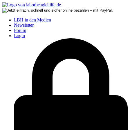
LBH in den Medien
Newsletter
Forum
Login