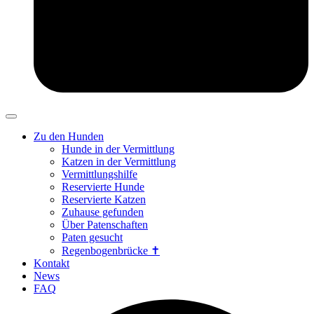
Zu den Hunden
Hunde in der Vermittlung
Katzen in der Vermittlung
Vermittlungshilfe
Reservierte Hunde
Reservierte Katzen
Zuhause gefunden
Über Patenschaften
Paten gesucht
Regenbogenbrücke ✝
Kontakt
News
FAQ