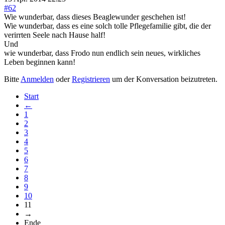
#62
Wie wunderbar, dass dieses Beaglewunder geschehen ist!
Wie wunderbar, dass es eine solch tolle Pflegefamilie gibt, die der
verirrten Seele nach Hause half!
Und
wie wunderbar, dass Frodo nun endlich sein neues, wirkliches
Leben beginnen kann!
Bitte
Anmelden
oder
Registrieren
um der Konversation beizutreten.
Start
←
1
2
3
4
5
6
7
8
9
10
11
→
Ende