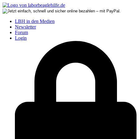
LBH in den Medien
Newsletter
Forum
Login