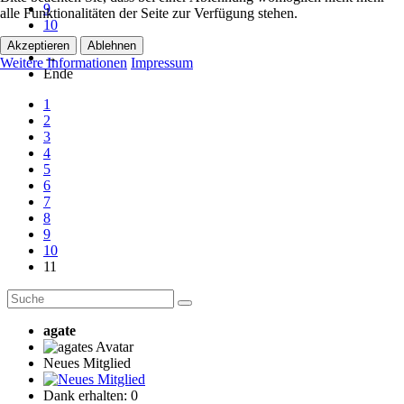
9
alle Funktionalitäten der Seite zur Verfügung stehen.
10
11
Akzeptieren
Ablehnen
→
Weitere Informationen
Impressum
Ende
1
2
3
4
5
6
7
8
9
10
11
agate
Neues Mitglied
Dank erhalten: 0