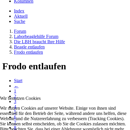
Kolumnen
Index
Aktuell
Suche
Forum
Laborbeaglehilfe Forum
Die LBH braucht Ihre Hilfe
Beagle entlaufen
Frodo entlaufen
Frodo entlaufen
Start
←
1
2
Wir benutzen Cookies
3
4
Wir nutzen Cookies auf unserer Website. Einige von ihnen sind
5
essenziell für den Betrieb der Seite, während andere uns helfen, diese
6
Website und die Nutzererfahrung zu verbessern (Tracking Cookies).
7
Sie können selbst entscheiden, ob Sie die Cookies zulassen möchten.
8
Bitte beachten Sie, dass bei einer Ablehnung womöglich nicht mehr