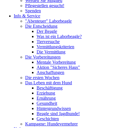
Werden Sie Mitglied
Pflegestellen gesucht!
Spenden
Info & Service
"Abenteuer" Laborbeagle
Die Entscheidung
Der Beagle
Was ist ein Laborbeagle?
Tierversuche
Vermittlungskriterien
Die Vermittlung
Die Vorbereitungen
Mentale Vorbereitung
Aktion "Sicheres Haus"
Anschaffungen
Die ersten Wochen
Das Leben mit dem Hund
Beschäftigung
Erziehung
Ernährung
Gesundheit
Hintergrundwissen
Beagle sind Jagdhunde!
Geschichten
Kampagne: Hundevermehrer