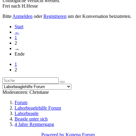
Unmögliche versucht werden.
Frei nach H.Hesse
Bitte
Anmelden
oder
Registrieren
um der Konversation beizutreten.
Start
←
1
2
→
Ende
1
2
Moderatoren:
Christiane
Forum
Laborbeaglehilfe Forum
Laborbeagle
Beagle unter sich
4 Jahre Rentnergang
Powered by
Kunena Forum