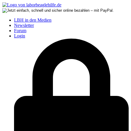
LBH in den Medien
Newsletter
Forum
Login