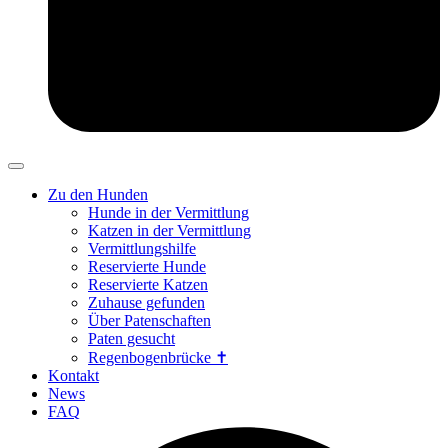
Zu den Hunden
Hunde in der Vermittlung
Katzen in der Vermittlung
Vermittlungshilfe
Reservierte Hunde
Reservierte Katzen
Zuhause gefunden
Über Patenschaften
Paten gesucht
Regenbogenbrücke ✝
Kontakt
News
FAQ