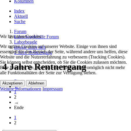
Kolumnen
Index
Aktuell
Suche
Forum
Wir benutzen Cookies
Laborbeaglehilfe Forum
Laborbeagle
Wir nutzen Cookies auf unserer Website. Einige von ihnen sind
Beagle unter sich
essenziell für den Betrieb der Seite, während andere uns helfen, diese
4 Jahre Rentnergang
Website und die Nutzererfahrung zu verbessern (Tracking Cookies).
Sie können selbst entscheiden, ob Sie die Cookies zulassen möchten.
4 Jahre Rentnergang
Bitte beachten Sie, dass bei einer Ablehnung womöglich nicht mehr
alle Funktionalitäten der Seite zur Verfügung stehen.
Start
Akzeptieren
Ablehnen
←
Weitere Informationen
Impressum
1
2
→
Ende
1
2