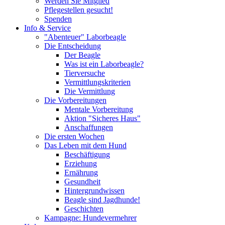
Werden Sie Mitglied
Pflegestellen gesucht!
Spenden
Info & Service
"Abenteuer" Laborbeagle
Die Entscheidung
Der Beagle
Was ist ein Laborbeagle?
Tierversuche
Vermittlungskriterien
Die Vermittlung
Die Vorbereitungen
Mentale Vorbereitung
Aktion "Sicheres Haus"
Anschaffungen
Die ersten Wochen
Das Leben mit dem Hund
Beschäftigung
Erziehung
Ernährung
Gesundheit
Hintergrundwissen
Beagle sind Jagdhunde!
Geschichten
Kampagne: Hundevermehrer