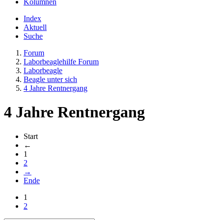
Kolumnen
Index
Aktuell
Suche
Forum
Laborbeaglehilfe Forum
Laborbeagle
Beagle unter sich
4 Jahre Rentnergang
4 Jahre Rentnergang
Start
←
1
2
→
Ende
1
2