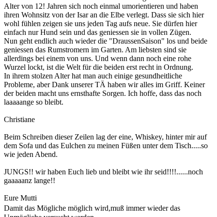
Alter von 12! Jahren sich noch einmal umorientieren und haben
ihren Wohnsitz von der Isar an die Elbe verlegt. Dass sie sich hier
wohl fühlen zeigen sie uns jeden Tag aufs neue. Sie dürfen hier
einfach nur Hund sein und das geniessen sie in vollen Zügen.
Nun geht endlich auch wieder die "DraussenSaison" los und beide
geniessen das Rumstromern im Garten. Am liebsten sind sie
allerdings bei einem von uns. Und wenn dann noch eine rohe
Wurzel lockt, ist die Welt für die beiden erst recht in Ordnung.
In ihrem stolzen Alter hat man auch einige gesundheitliche
Probleme, aber Dank unserer TÄ haben wir alles im Griff. Keiner
der beiden macht uns ernsthafte Sorgen. Ich hoffe, dass das noch
laaaaange so bleibt.
Christiane
Beim Schreiben dieser Zeilen lag der eine, Whiskey, hinter mir auf
dem Sofa und das Eulchen zu meinen Füßen unter dem Tisch.....so
wie jeden Abend.
JUNGS!! wir haben Euch lieb und bleibt wie ihr seid!!!!......noch
gaaaaanz lange!!
Eure Mutti
Damit das Mögliche möglich wird,muß immer wieder das