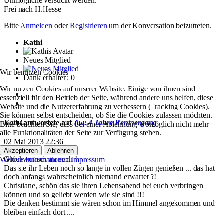
Unmögliche versucht werden.
Frei nach H.Hesse
Bitte
Anmelden
oder
Registrieren
um der Konversation beizutreten.
Kathi
Neues Mitglied
Wir benutzen Cookies
Dank erhalten: 0
Wir nutzen Cookies auf unserer Website. Einige von ihnen sind
essenziell für den Betrieb der Seite, während andere uns helfen, diese
Website und die Nutzererfahrung zu verbessern (Tracking Cookies).
Sie können selbst entscheiden, ob Sie die Cookies zulassen möchten.
Kathi
antwortete auf
Aw: 4 Jahre Rentnergang
Bitte beachten Sie, dass bei einer Ablehnung womöglich nicht mehr
alle Funktionalitäten der Seite zur Verfügung stehen.
02 Mai 2013 22:36
#2
Akzeptieren
Ablehnen
Glückwunsch an euch !
Weitere Informationen
Impressum
Das sie ihr Leben noch so lange in vollen Zügen genießen ... das hat
doch anfangs wahrscheinlich niemand erwartet ?!
Christiane, schön das sie ihren Lebensabend bei euch verbringen
können und so geliebt werden wie sie sind !!!
Die denken bestimmt sie wären schon im Himmel angekommen und
bleiben einfach dort ....