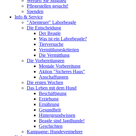
Werden Sie Mitglied
Pflegestellen gesucht!
Spenden
Info & Service
"Abenteuer" Laborbeagle
Die Entscheidung
Der Beagle
Was ist ein Laborbeagle?
Tierversuche
Vermittlungskriterien
Die Vermittlung
Die Vorbereitungen
Mentale Vorbereitung
Aktion "Sicheres Haus"
Anschaffungen
Die ersten Wochen
Das Leben mit dem Hund
Beschäftigung
Erziehung
Ernährung
Gesundheit
Hintergrundwissen
Beagle sind Jagdhunde!
Geschichten
Kampagne: Hundevermehrer