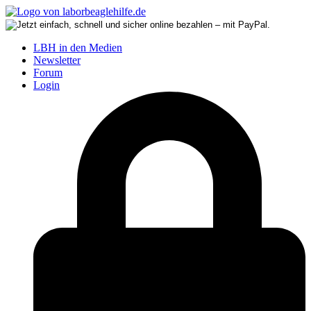
LBH in den Medien
Newsletter
Forum
Login