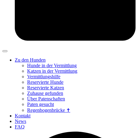
Zu den Hunden
Hunde in der Vermittlung
Katzen in der Vermittlung
Vermittlungshilfe
Reservierte Hunde
Reservierte Katzen
Zuhause gefunden
Über Patenschaften
Paten gesucht
Regenbogenbrücke ✝
Kontakt
News
FAQ