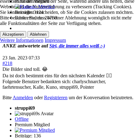
essenziell für den Betrieb der Seite, während andere uns helfen, diese
Platinum Mitglied
Website und die Nutzererfahrung zu verbessern (Tracking Cookies).
Sie können selbst entscheiden, ob Sie die Cookies zulassen möchten.
Beiträge: 3124
Bitte beachten Sie, dass bei einer Ablehnung womöglich nicht mehr
Dank erhalten: 24780
alle Funktionalitäten der Seite zur Verfügung stehen.
Akzeptieren
Ablehnen
Weitere Informationen
Impressum
ANKE
antwortete auf
Siri, die immer alles weiß :-)
23 Jan. 2023 07:33
#218
Die Bilder sind toll. 😂
Da ist doch bestimmt eins für den nächsten Kalender 👍🏻
Folgende Benutzer bedankten sich:
charlyschnarcher
,
faehrtensucher
,
Kalle
,
Kuno
,
struppi69
,
Pointer
Bitte
Anmelden
oder
Registrieren
um der Konversation beizutreten.
struppi69
Offline
Premium Mitglied
Beiträge: 136