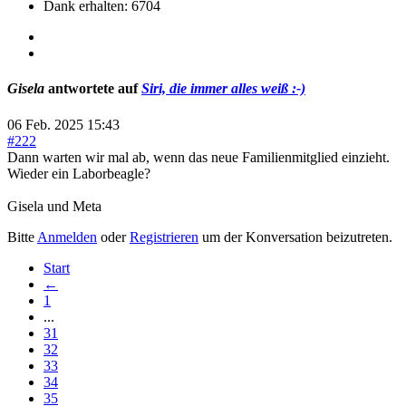
Dank erhalten: 6704
Gisela
antwortete auf
Siri, die immer alles weiß :-)
06 Feb. 2025 15:43
#222
Dann warten wir mal ab, wenn das neue Familienmitglied einzieht.
Wieder ein Laborbeagle?
Gisela und Meta
Bitte
Anmelden
oder
Registrieren
um der Konversation beizutreten.
Start
←
1
...
31
32
33
34
35