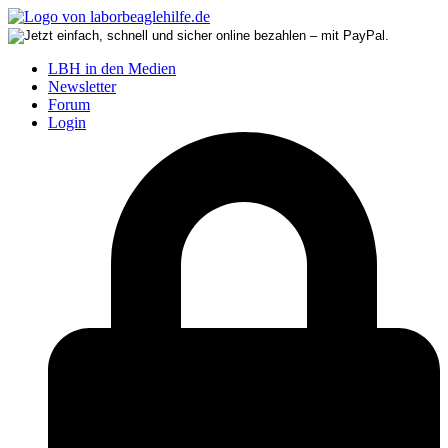
LBH in den Medien
Newsletter
Forum
Login