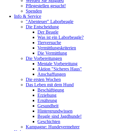
Werden Sie Mitglied
Pflegestellen gesucht!
Spenden
Info & Service
"Abenteuer" Laborbeagle
Die Entscheidung
Der Beagle
Was ist ein Laborbeagle?
Tierversuche
Vermittlungskriterien
Die Vermittlung
Die Vorbereitungen
Mentale Vorbereitung
Aktion "Sicheres Haus"
Anschaffungen
Die ersten Wochen
Das Leben mit dem Hund
Beschäftigung
Erziehung
Ernährung
Gesundheit
Hintergrundwissen
Beagle sind Jagdhunde!
Geschichten
Kampagne: Hundevermehrer