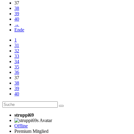
37
38
39
40
→
Ende
1
31
32
33
34
35
36
37
38
39
40
struppi69
Offline
Premium Mitglied