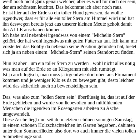
weiß noch nicht ganz genau welcher, aber es wird für mich der sein,
der am schönsten leuchtet. Das bekomme ich aber noch raus.
Er ist hier auf der Erde so ein toller Hund gewesen, da wollte
irgendwer, dass er für alle ein toller Stern am Himmel wird und hat
ihn deswegen bereits jetzt aus unserer kleinen Meute geholt damit
ihn ALLE anschauen können.
Ich habe mal nebenbei irgendwas von einem "Michelin-Stern"
gehört, der hat wohl irgendwas mit guten Futter zu tun. Ich kann mir
vorstellen das Bobby da nebenan seine Position gefunden hat, bietet
sich ja an neben einem "Michelin-Stern" seinen Standort zu finden.
Nun ist aber - um ein toller Stern zu werden - wohl nicht alles nötig
was man auf der Erde so an Kilogramm mit sich rumträgt.
Ist ja auch logisch, man muss ja irgendwie dort oben ans Firmament
kommen und je weniger Kilo es da zu bewegen gibt, desto leichter
wird das sicherlich auch zu bewerkstelligen sein.
Das, was also zum "tollen Stern sein" überflüssig ist, das ist auf der
Erde geblieben und wurde von liebevollen und mitfühlenden
Menschen die irgendwo im Rosengarten arbeiten zu Asche
umgewandelt.
Diese Asche liegt nun seit dem letzten schönen sonnigen Samstag,
in einem schönen Holzschächtelchen im Garten begraben, dahinten
unter dem Sommerflieder, also dort wo auch immer die vielen tollen
Schmetterlinge sind.