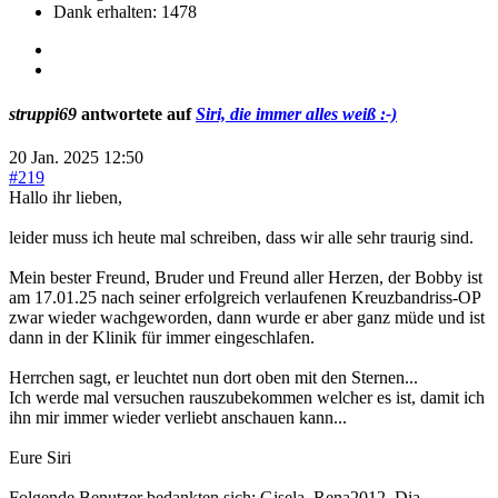
Dank erhalten: 1478
struppi69
antwortete auf
Siri, die immer alles weiß :-)
20 Jan. 2025 12:50
#219
Hallo ihr lieben,
leider muss ich heute mal schreiben, dass wir alle sehr traurig sind.
Mein bester Freund, Bruder und Freund aller Herzen, der Bobby ist
am 17.01.25 nach seiner erfolgreich verlaufenen Kreuzbandriss-OP
zwar wieder wachgeworden, dann wurde er aber ganz müde und ist
dann in der Klinik für immer eingeschlafen.
Herrchen sagt, er leuchtet nun dort oben mit den Sternen...
Ich werde mal versuchen rauszubekommen welcher es ist, damit ich
ihn mir immer wieder verliebt anschauen kann...
Eure Siri
Folgende Benutzer bedankten sich:
Gisela
,
Rena2012
,
Dia
,