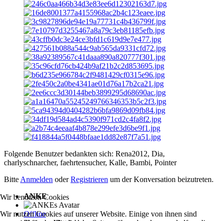
Folgende Benutzer bedankten sich:
Rena2012
,
Dia
,
charlyschnarcher
,
faehrtensucher
,
Kalle
,
Bambi
,
Pointer
Bitte
Anmelden
oder
Registrieren
um der Konversation beizutreten.
ANKE
Wir benutzen Cookies
Wir nutzen Cookies auf unserer Website. Einige von ihnen sind
Offline