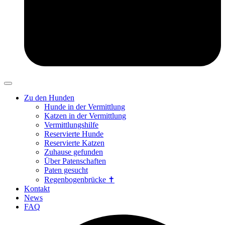
Zu den Hunden
Hunde in der Vermittlung
Katzen in der Vermittlung
Vermittlungshilfe
Reservierte Hunde
Reservierte Katzen
Zuhause gefunden
Über Patenschaften
Paten gesucht
Regenbogenbrücke ✝
Kontakt
News
FAQ