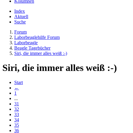
Kolumnen
Index
Aktuell
Suche
Forum
Laborbeaglehilfe Forum
Laborbeagle
Beagle Tagebücher
Siri, die immer alles weiß :-)
Siri, die immer alles weiß :-)
Start
←
1
...
31
32
33
34
35
36