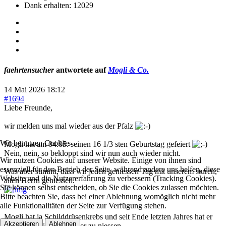
Dank erhalten: 12029
faehrtensucher
antwortete auf
Mogli & Co.
14 Mai 2026 18:12
#1694
Liebe Freunde,
wir melden uns mal wieder aus der Pfalz
Wir benutzen Cookies
Mogli hat am 04.05. seinen 16 1/3 sten Geburtstag gefeiert
Nein, nein, so bekloppt sind wir nun auch wieder nicht.
Wir nutzen Cookies auf unserer Website. Einige von ihnen sind
essenziell für den Betrieb der Seite, während andere uns helfen, diese
Was aber stimmt, dass wir jeden geniessen Tag mit unserem sturen,
Website und die Nutzererfahrung zu verbessern (Tracking Cookies).
alten Herrn geniessen.
Sie können selbst entscheiden, ob Sie die Cookies zulassen möchten.
Bitte beachten Sie, dass bei einer Ablehnung womöglich nicht mehr
alle Funktionalitäten der Seite zur Verfügung stehen.
Mogli hat ja Schilddrüsenkrebs und seit Ende letzten Jahres hat er
Akzeptieren
Ablehnen
angefangen immer stärker zu niessen.