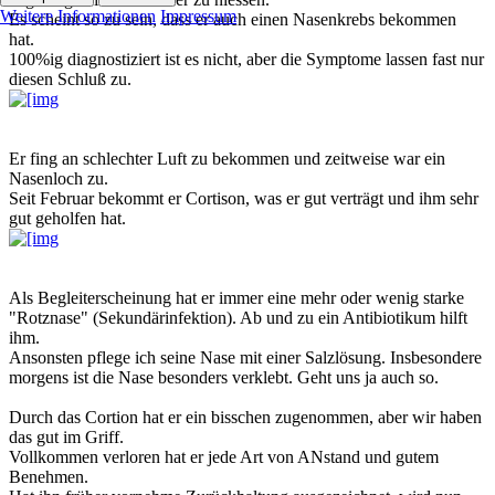
Weitere Informationen
Impressum
Es scheint so zu sein, dass er auch einen Nasenkrebs bekommen
hat.
100%ig diagnostiziert ist es nicht, aber die Symptome lassen fast nur
diesen Schluß zu.
Er fing an schlechter Luft zu bekommen und zeitweise war ein
Nasenloch zu.
Seit Februar bekommt er Cortison, was er gut verträgt und ihm sehr
gut geholfen hat.
Als Begleiterscheinung hat er immer eine mehr oder wenig starke
"Rotznase" (Sekundärinfektion). Ab und zu ein Antibiotikum hilft
ihm.
Ansonsten pflege ich seine Nase mit einer Salzlösung. Insbesondere
morgens ist die Nase besonders verklebt. Geht uns ja auch so.
Durch das Cortion hat er ein bisschen zugenommen, aber wir haben
das gut im Griff.
Vollkommen verloren hat er jede Art von ANstand und gutem
Benehmen.