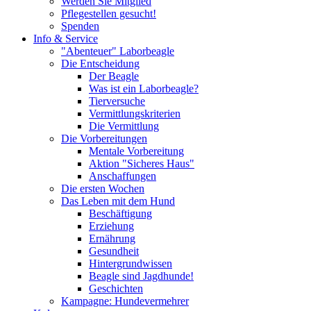
Werden Sie Mitglied
Pflegestellen gesucht!
Spenden
Info & Service
"Abenteuer" Laborbeagle
Die Entscheidung
Der Beagle
Was ist ein Laborbeagle?
Tierversuche
Vermittlungskriterien
Die Vermittlung
Die Vorbereitungen
Mentale Vorbereitung
Aktion "Sicheres Haus"
Anschaffungen
Die ersten Wochen
Das Leben mit dem Hund
Beschäftigung
Erziehung
Ernährung
Gesundheit
Hintergrundwissen
Beagle sind Jagdhunde!
Geschichten
Kampagne: Hundevermehrer