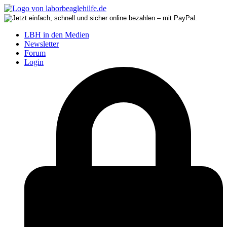
LBH in den Medien
Newsletter
Forum
Login