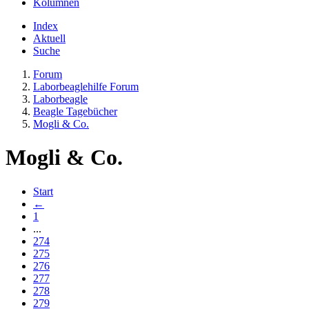
Kolumnen
Index
Aktuell
Suche
Forum
Laborbeaglehilfe Forum
Laborbeagle
Beagle Tagebücher
Mogli & Co.
Mogli & Co.
Start
←
1
...
274
275
276
277
278
279