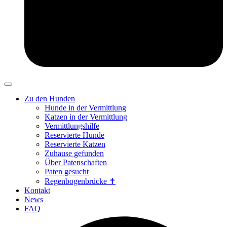
Zu den Hunden
Hunde in der Vermittlung
Katzen in der Vermittlung
Vermittlungshilfe
Reservierte Hunde
Reservierte Katzen
Zuhause gefunden
Über Patenschaften
Paten gesucht
Regenbogenbrücke ✝
Kontakt
News
FAQ