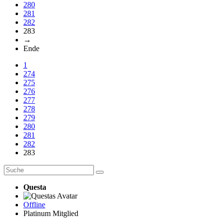
280
281
282
283
→
Ende
1
274
275
276
277
278
279
280
281
282
283
Questa
Offline
Platinum Mitglied