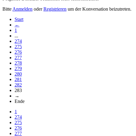
Bitte
Anmelden
oder
Registrieren
um der Konversation beizutreten.
Start
←
1
...
274
275
276
277
278
279
280
281
282
283
→
Ende
1
274
275
276
277