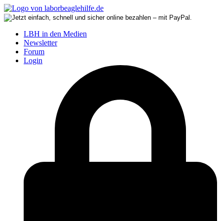
LBH in den Medien
Newsletter
Forum
Login