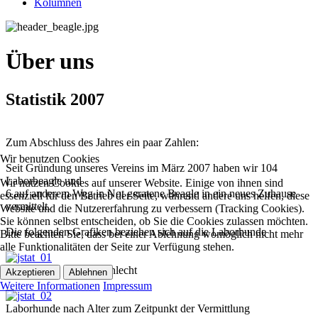
Kolumnen
Über uns
Statistik 2007
Zum Abschluss des Jahres ein paar Zahlen:
Wir benutzen Cookies
Seit Gründung unseres Vereins im März 2007 haben wir 104
Laborbeagle und
Wir nutzen Cookies auf unserer Website. Einige von ihnen sind
6 auf anderem Weg in Not geratene Beagle in ein neues Zuhause
essenziell für den Betrieb der Seite, während andere uns helfen, diese
vermittelt.
Website und die Nutzererfahrung zu verbessern (Tracking Cookies).
Sie können selbst entscheiden, ob Sie die Cookies zulassen möchten.
Die folgenden Grafiken beziehen sich auf die Laborhunde
Bitte beachten Sie, dass bei einer Ablehnung womöglich nicht mehr
alle Funktionalitäten der Seite zur Verfügung stehen.
Laborhunde nach Geschlecht
Akzeptieren
Ablehnen
Weitere Informationen
Impressum
Laborhunde nach Alter zum Zeitpunkt der Vermittlung