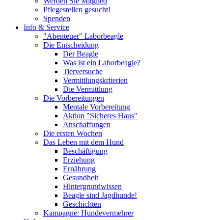
Werden Sie Mitglied
Pflegestellen gesucht!
Spenden
Info & Service
"Abenteuer" Laborbeagle
Die Entscheidung
Der Beagle
Was ist ein Laborbeagle?
Tierversuche
Vermittlungskriterien
Die Vermittlung
Die Vorbereitungen
Mentale Vorbereitung
Aktion "Sicheres Haus"
Anschaffungen
Die ersten Wochen
Das Leben mit dem Hund
Beschäftigung
Erziehung
Ernährung
Gesundheit
Hintergrundwissen
Beagle sind Jagdhunde!
Geschichten
Kampagne: Hundevermehrer