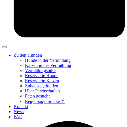
Zu den Hunden
Hunde in der Vermittlung
Katzen in der Vermittlung
Vermittlungshilfe
Reservierte Hunde
Reservierte Katzen
Zuhause gefunden
Über Patenschaften
Paten gesucht
Regenbogenbrücke ✝
Kontakt
News
FAQ