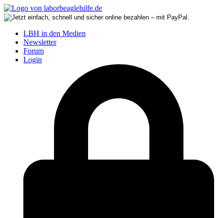
LBH in den Medien
Newsletter
Forum
Login