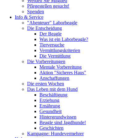
Werden Sie Mitglied
Pflegestellen gesucht!
Spenden
Info & Service
"Abenteuer" Laborbeagle
Die Entscheidung
Der Beagle
Was ist ein Laborbeagle?
Tierversuche
Vermittlungskriterien
Die Vermittlung
Die Vorbereitungen
Mentale Vorbereitung
Aktion "Sicheres Haus"
Anschaffungen
Die ersten Wochen
Das Leben mit dem Hund
Beschäftigung
Erziehung
Ernährung
Gesundheit
Hintergrundwissen
Beagle sind Jagdhunde!
Geschichten
Kampagne: Hundevermehrer