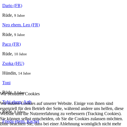
Dario (FR)
Rüde,
9 Jahre
Neo ehem. Leo (FR)
Rüde,
9 Jahre
Paco (FR)
Rüde,
10 Jahre
Zsoka (HU)
Hündin,
14 Jahre
Toni
Rüde,
8 Jahre
Wir benutzen Cookies
Tobi ehem. Arth
Wir nutzen Cookies auf unserer Website. Einige von ihnen sind
essenziell für den Betrieb der Seite, während andere uns helfen, diese
Rüde,
8 Jahre
Website und die Nutzererfahrung zu verbessern (Tracking Cookies).
Sie können selbst entscheiden, ob Sie die Cookies zulassen möchten.
Frieda ehem. Rachel
Bitte beachten Sie, dass bei einer Ablehnung womöglich nicht mehr