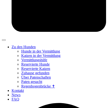
Zu den Hunden
Hunde in der Vermittlung
Katzen in der Vermittlung
Vermittlungshilfe
Reservierte Hunde
Reservierte Katzen
Zuhause gefunden
Über Patenschaften
Paten gesucht
Regenbogenbrücke ✝
Kontakt
News
FAQ