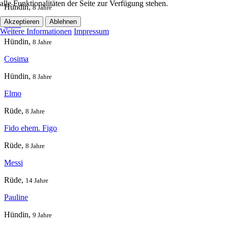
alle Funktionalitäten der Seite zur Verfügung stehen.
Hündin,
8 Jahre
Akzeptieren
Ablehnen
Mika
Weitere Informationen
Impressum
Hündin,
8 Jahre
Cosima
Hündin,
8 Jahre
Elmo
Rüde,
8 Jahre
Fido ehem. Figo
Rüde,
8 Jahre
Messi
Rüde,
14 Jahre
Pauline
Hündin,
9 Jahre