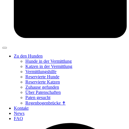
Zu den Hunden
Hunde in der Vermittlung
Katzen in der Vermittlung
Vermittlungshilfe
Reservierte Hunde
Reservierte Katzen
Zuhause gefunden
Über Patenschaften
Paten gesucht
Regenbogenbrücke ✝
Kontakt
News
FAQ