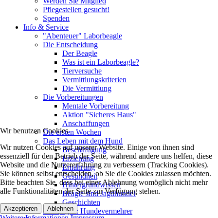
Werden Sie Mitglied
Pflegestellen gesucht!
Spenden
Info & Service
"Abenteuer" Laborbeagle
Die Entscheidung
Der Beagle
Was ist ein Laborbeagle?
Tierversuche
Vermittlungskriterien
Die Vermittlung
Die Vorbereitungen
Mentale Vorbereitung
Aktion "Sicheres Haus"
Anschaffungen
Wir benutzen Cookies
Die ersten Wochen
Das Leben mit dem Hund
Wir nutzen Cookies auf unserer Website. Einige von ihnen sind
Beschäftigung
essenziell für den Betrieb der Seite, während andere uns helfen, diese
Erziehung
Website und die Nutzererfahrung zu verbessern (Tracking Cookies).
Ernährung
Sie können selbst entscheiden, ob Sie die Cookies zulassen möchten.
Gesundheit
Bitte beachten Sie, dass bei einer Ablehnung womöglich nicht mehr
Hintergrundwissen
alle Funktionalitäten der Seite zur Verfügung stehen.
Beagle sind Jagdhunde!
Geschichten
Akzeptieren
Ablehnen
Kampagne: Hundevermehrer
Weitere Informationen
Impressum