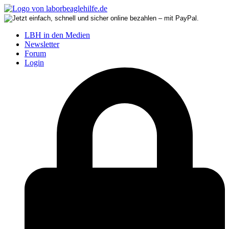
LBH in den Medien
Newsletter
Forum
Login