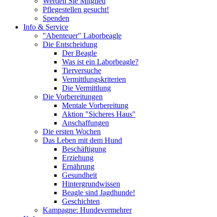
Werden Sie Mitglied
Pflegestellen gesucht!
Spenden
Info & Service
"Abenteuer" Laborbeagle
Die Entscheidung
Der Beagle
Was ist ein Laborbeagle?
Tierversuche
Vermittlungskriterien
Die Vermittlung
Die Vorbereitungen
Mentale Vorbereitung
Aktion "Sicheres Haus"
Anschaffungen
Die ersten Wochen
Das Leben mit dem Hund
Beschäftigung
Erziehung
Ernährung
Gesundheit
Hintergrundwissen
Beagle sind Jagdhunde!
Geschichten
Kampagne: Hundevermehrer