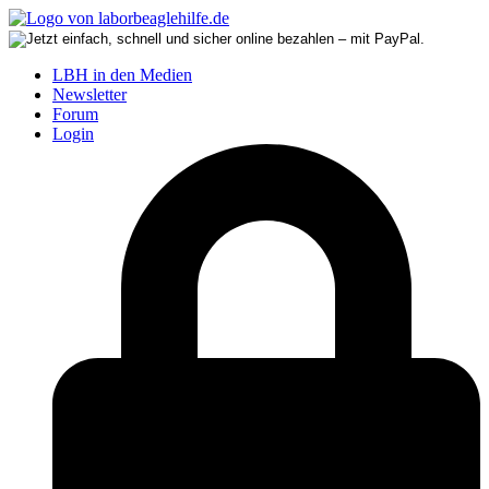
LBH in den Medien
Newsletter
Forum
Login