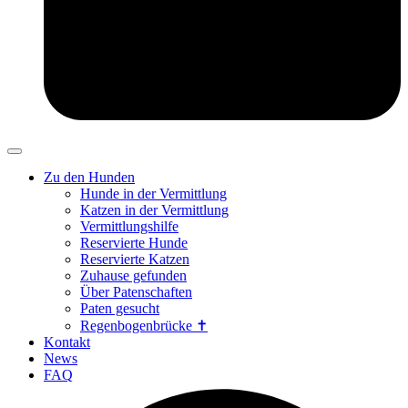
Zu den Hunden
Hunde in der Vermittlung
Katzen in der Vermittlung
Vermittlungshilfe
Reservierte Hunde
Reservierte Katzen
Zuhause gefunden
Über Patenschaften
Paten gesucht
Regenbogenbrücke ✝
Kontakt
News
FAQ