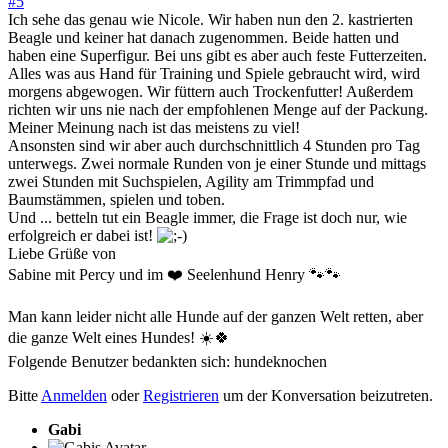
#5
Ich sehe das genau wie Nicole. Wir haben nun den 2. kastrierten
Beagle und keiner hat danach zugenommen. Beide hatten und
haben eine Superfigur. Bei uns gibt es aber auch feste Futterzeiten.
Alles was aus Hand für Training und Spiele gebraucht wird, wird
morgens abgewogen. Wir füttern auch Trockenfutter! Außerdem
richten wir uns nie nach der empfohlenen Menge auf der Packung.
Meiner Meinung nach ist das meistens zu viel!
Ansonsten sind wir aber auch durchschnittlich 4 Stunden pro Tag
unterwegs. Zwei normale Runden von je einer Stunde und mittags
zwei Stunden mit Suchspielen, Agility am Trimmpfad und
Baumstämmen, spielen und toben.
Und ... betteln tut ein Beagle immer, die Frage ist doch nur, wie
erfolgreich er dabei ist!
Liebe Grüße von
Sabine mit Percy und im ❤️ Seelenhund Henry 🐾🐾
Man kann leider nicht alle Hunde auf der ganzen Welt retten, aber
die ganze Welt eines Hundes! ☀️🍀
Folgende Benutzer bedankten sich:
hundeknochen
Bitte
Anmelden
oder
Registrieren
um der Konversation beizutreten.
Gabi