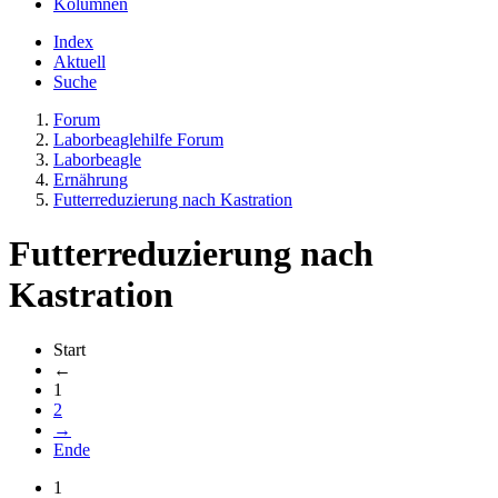
Kolumnen
Index
Aktuell
Suche
Forum
Laborbeaglehilfe Forum
Laborbeagle
Ernährung
Futterreduzierung nach Kastration
Futterreduzierung nach
Kastration
Start
←
1
2
→
Ende
1