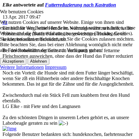
Elke
antwortete auf
Futterreduzierung nach Kastration
Wir benutzen Cookies
13 Apr. 2017 09:47
Wir nutzen Cookies auf unserer Website. Einige von ihnen sind
#3
essenziell für den Betrieb der Seite, während andere uns helfen, diese
Ein leichter Weg, seine Hunde im Normalgewicht zu halten, ist die
Website und die Nutzererfahrung zu verbessern (Tracking Cookies).
Rohernährung (Barf). Fast alle übergewichtigen Hunde, die ich
Sie können selbst entscheiden, ob Sie die Cookies zulassen möchten.
kenne, bekommen Trockenfutter.
Bitte beachten Sie, dass bei einer Ablehnung womöglich nicht mehr
alle Funktionalitäten der Seite zur Verfügung stehen.
Bei der Rohernährung kannst du dann auch gut auf fettarme
Fleischsorten ausweichen, ohne dass der Hund das Futter reduziert
Akzeptieren
Ablehnen
bekommt.
Weitere Informationen
Impressum
Noch ein Vorteil: die Hunde sind mit dem Futter länger beschäftigt,
wenn Sie zB ein Hühnerbein oder andere fleischhaltige Knochen
bekommen. Das ist gut für die Zähne und für die Ausgeglichenheit.
Zwischendurch mal ein Stück Fell zum knabbern freut den Hund
ebenfalls.
LG Elke - mit Fiete und den Langnasen
Zu den schönsten Dingen in unserem Leben gehört es, an unsere
Laborbeagle geraten zu sein
Folgende Benutzer bedankten sich:
hundeknochen
,
faehrtensucher