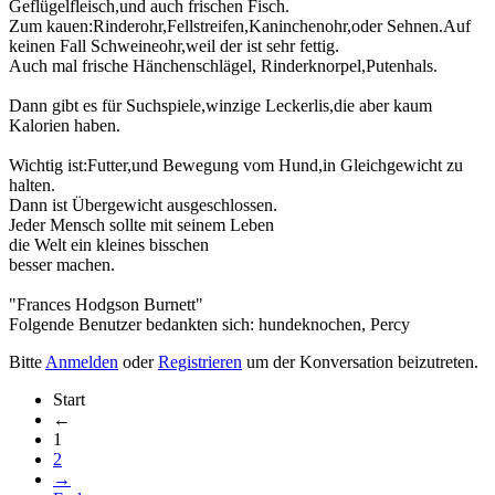
Geflügelfleisch,und auch frischen Fisch.
Zum kauen:Rinderohr,Fellstreifen,Kaninchenohr,oder Sehnen.Auf
keinen Fall Schweineohr,weil der ist sehr fettig.
Auch mal frische Hänchenschlägel, Rinderknorpel,Putenhals.
Dann gibt es für Suchspiele,winzige Leckerlis,die aber kaum
Kalorien haben.
Wichtig ist:Futter,und Bewegung vom Hund,in Gleichgewicht zu
halten.
Dann ist Übergewicht ausgeschlossen.
Jeder Mensch sollte mit seinem Leben
die Welt ein kleines bisschen
besser machen.
"Frances Hodgson Burnett"
Folgende Benutzer bedankten sich:
hundeknochen
,
Percy
Bitte
Anmelden
oder
Registrieren
um der Konversation beizutreten.
Start
←
1
2
→