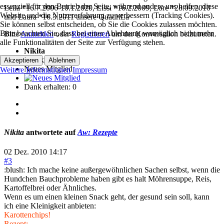
essenziell für den Betrieb der Seite, während andere uns helfen, diese
Leila *16.7.2006-10.1.2020, Lissi *16.2.2009, Lore *28.09.2010
Website und die Nutzererfahrung zu verbessern (Tracking Cookies).
und Laura *16.3.2011 unsere QuadriLa
Sie können selbst entscheiden, ob Sie die Cookies zulassen möchten.
Bitte beachten Sie, dass bei einer Ablehnung womöglich nicht mehr
Bitte
Anmelden
oder
Registrieren
um der Konversation beizutreten.
alle Funktionalitäten der Seite zur Verfügung stehen.
Nikita
Akzeptieren
Ablehnen
Neues Mitglied
Weitere Informationen
Impressum
Dank erhalten: 0
Nikita
antwortete auf
Aw: Rezepte
02 Dez. 2010 14:17
#3
:blush: Ich mache keine außergewöhnlichen Sachen selbst, wenn die
Hundchen Bauchprobleme haben gibt es halt Möhrensuppe, Reis,
Kartoffelbrei oder Ähnliches.
Wenn es um einen kleinen Snack geht, der gesund sein soll, kann
ich eine Kleinigkeit anbieten:
Karottenchips!
Rezept: