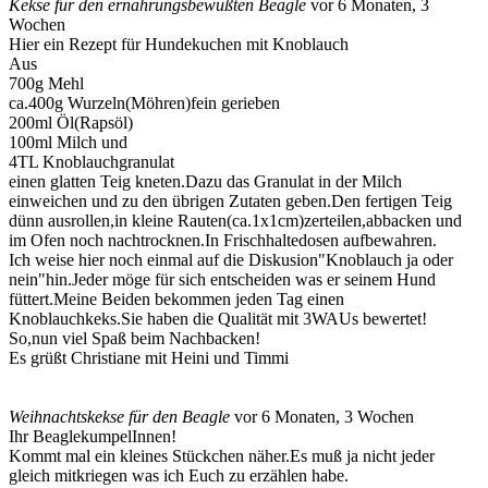
Kekse für den ernährungsbewußten Beagle
vor 6 Monaten, 3
Wochen
Hier ein Rezept für Hundekuchen mit Knoblauch
Aus
700g Mehl
ca.400g Wurzeln(Möhren)fein gerieben
200ml Öl(Rapsöl)
100ml Milch und
4TL Knoblauchgranulat
einen glatten Teig kneten.Dazu das Granulat in der Milch
einweichen und zu den übrigen Zutaten geben.Den fertigen Teig
dünn ausrollen,in kleine Rauten(ca.1x1cm)zerteilen,abbacken und
im Ofen noch nachtrocknen.In Frischhaltedosen aufbewahren.
Ich weise hier noch einmal auf die Diskusion"Knoblauch ja oder
nein"hin.Jeder möge für sich entscheiden was er seinem Hund
füttert.Meine Beiden bekommen jeden Tag einen
Knoblauchkeks.Sie haben die Qualität mit 3WAUs bewertet!
So,nun viel Spaß beim Nachbacken!
Es grüßt Christiane mit Heini und Timmi
Weihnachtskekse für den Beagle
vor 6 Monaten, 3 Wochen
Ihr BeaglekumpelInnen!
Kommt mal ein kleines Stückchen näher.Es muß ja nicht jeder
gleich mitkriegen was ich Euch zu erzählen habe.