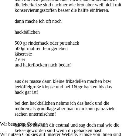
die leberkekse sind nachher wie brot aber weil nicht mit
konservierungsstoffen besser die hälfte einfrieren.
dann mache ich oft noch
hackbällchen
500 gr rinderhack oder putenhack
500gr möhren fein gerieben
käsereste
2 eier
und haferflocken nach bedarf
aus der masse dann kleine frikadellen machen bzw
teelöffelgroße klopse und bei 160gr backen bis das
hack gar ist!
bei den hackbällchen nehme ich das hack und die
möhren als grundlage aber man man kann ganz viele
sachen untermischen!
Wir benutzen Cookies
ich hoffe das hilft dir erstmal und sag doch mal wie die
kekse geworden sind wenn du gebacken hast!
Wir nutzen Cookies auf unserer Website. Einige von ihnen sind