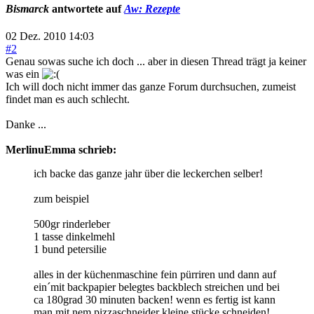
Bismarck
antwortete auf
Aw: Rezepte
02 Dez. 2010 14:03
#2
Genau sowas suche ich doch ... aber in diesen Thread trägt ja keiner
was ein
Ich will doch nicht immer das ganze Forum durchsuchen, zumeist
findet man es auch schlecht.
Danke ...
MerlinuEmma schrieb:
ich backe das ganze jahr über die leckerchen selber!
zum beispiel
500gr rinderleber
1 tasse dinkelmehl
1 bund petersilie
alles in der küchenmaschine fein pürriren und dann auf
ein´mit backpapier belegtes backblech streichen und bei
ca 180grad 30 minuten backen! wenn es fertig ist kann
man mit nem pizzaschneider kleine stücke schneiden!