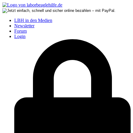
LBH in den Medien
Newsletter
Forum
Login