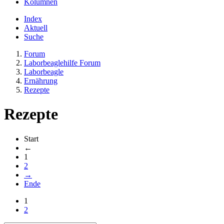
Kolumnen
Index
Aktuell
Suche
Forum
Laborbeaglehilfe Forum
Laborbeagle
Ernährung
Rezepte
Rezepte
Start
←
1
2
→
Ende
1
2