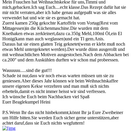
Mein Frauchen hat Weihnachtskekse für uns,Timmi und
mich,gebacken.Ich sag Euch....echt klasse.Das Rezept dafür hat sie
mir nicht verraten,aber ich habe genau aufgepaßt was sie alles
verwendet hat und wie sie es gemacht hat.
Zuerst kamen 250g gekochte Kartoffeln vom Vortag(Rest vom
Mittagessen)in die Küchenmaschine.Die wurden mit dem
Knethaken etwas zerkleinert,dazu ca.350g Mehl,100ml Öl,ein El
Honig(kann man auch weglassen)und ein Tl gem.Anis.
Daraus hat sie einen glatten Teig geknetet(wenn er klebt muß noch
etwas Mehl untergeknetet werden).Der wurde dünn ausgerollt und
mit weihnachtlichen Motiven ausgestochen.Nach dem Abbacken bei
ca.200° und dem Auskühlen durften wir schon mal probeessen.
Wauuuuu.....sind die gut!!!
Schade ist nur,dass wir noch etwas warten müssen um sie zu
geniessen.Aber dieses Jahr können wir beim Weihnachtskaffee
unsere eigenen Kekse verzehren und man muß sich nichts
erbetteln,damit es nicht immer heisst wir sind verfressen.
Ich wünsche Euch beim Nachbacken viel Spaß
Euer Beaglekumpel Heini
P.S.Wenn Ihr das nicht hinbekommt,könnt Ihr ja Eure Zweibeiner
um Hilfe bitten.Sie werden Euch sicher gerne unterstützen,aber
achtet daruf,dass sie Euch nichts wegfuttern!