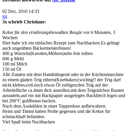
02 Dez. 2010 14:33
#4
3x schrieb Christiane:
Kekse für den ernährungsbewußten Beagle
vor 6 Monaten, 3
Wochen
Hier habe ich ein einfaches Rezept zum Nachbacken.Es gelingt
auch ungeübten BäckermeisterInnen!
400 g Wurzeln(Karotten,Möhren)sehr fein reiben
600 g Mehl
100 ml Milch
150 ml Öl
Alle Zutaten mit dem Handrührgerät oder in der Küchenmaschine
zu einem glatten Teig rühren(Knethaken);wichtig!! der Teig darf
nicht kleben,evtl.noch etwas Öl zufügen;den Teig auf der
Arbeitsfläche ca.4mm dick ausrollen,mit dem Teigrädchen Rauten
ausradeln,auf ein mit Backpapier ausgelegtes Backblech legen und
bei 200°C goldbraun backen.
Nach dem Auskühlen in einer Tupperdose aufbewahren.
Heini und Timmi haben Probe gegessen und die Kekse für
schmackhaft befunden.
Viel Spaß beim Nachbacken