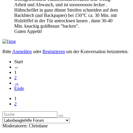
Arbeit und Abwasch, und ist sooooooooo lecker .
Hähnchefilet in ganz dünne Streifen schneiden auf dem
Backblech (auf Backpapier) bei 150°C ca. 30 Min. mit
Holzlöffel in der Tür antrocknen lassen , dann 30-40
Min. knackig goldbraun "backen".
Guten Appetit!
Bitte
Anmelden
oder
Registrieren
um der Konversation beizutreten.
Start
←
1
2
→
Ende
1
2
Moderatoren:
Christiane