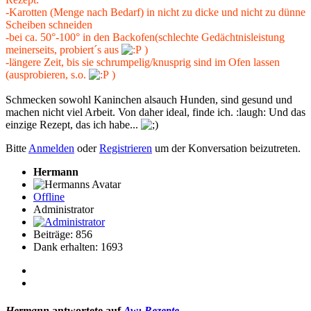
-Karotten (Menge nach Bedarf) in nicht zu dicke und nicht zu dünne
Scheiben schneiden
-bei ca. 50°-100° in den Backofen(schlechte Gedächtnisleistung
meinerseits, probiert´s aus
)
-längere Zeit, bis sie schrumpelig/knusprig sind im Ofen lassen
(ausprobieren, s.o.
)
Schmecken sowohl Kaninchen alsauch Hunden, sind gesund und
machen nicht viel Arbeit. Von daher ideal, finde ich. :laugh: Und das
einzige Rezept, das ich habe...
Bitte
Anmelden
oder
Registrieren
um der Konversation beizutreten.
Hermann
Offline
Administrator
Beiträge: 856
Dank erhalten: 1693
Hermann
antwortete auf
Aw: Rezepte