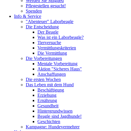
Werden Sie Mitglied
Pflegestellen gesucht!
Spenden
Info & Service
"Abenteuer" Laborbeagle
Die Entscheidung
Der Beagle
Was ist ein Laborbeagle?
Tierversuche
Vermittlungskriterien
Die Vermittlung
Die Vorbereitungen
Mentale Vorbereitung
Aktion "Sicheres Haus"
Anschaffungen
Die ersten Wochen
Das Leben mit dem Hund
Beschäftigung
Erziehung
Ernährung
Gesundheit
Hintergrundwissen
Beagle sind Jagdhunde!
Geschichten
Kampagne: Hundevermehrer