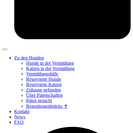
Zu den Hunden
Hunde in der Vermittlung
Katzen in der Vermittlung
Vermittlungshilfe
Reservierte Hunde
Reservierte Katzen
Zuhause gefunden
Über Patenschaften
Paten gesucht
Regenbogenbrücke ✝
Kontakt
News
FAQ