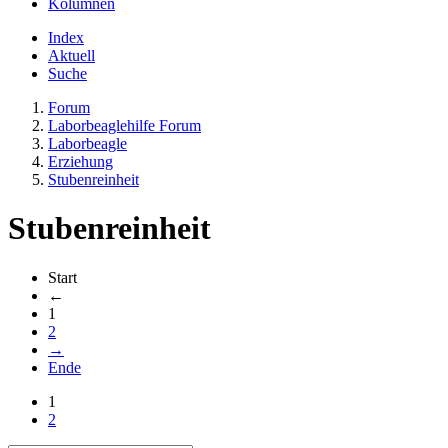
Kolumnen
Index
Aktuell
Suche
Forum
Laborbeaglehilfe Forum
Laborbeagle
Erziehung
Stubenreinheit
Stubenreinheit
Start
←
1
2
→
Ende
1
2