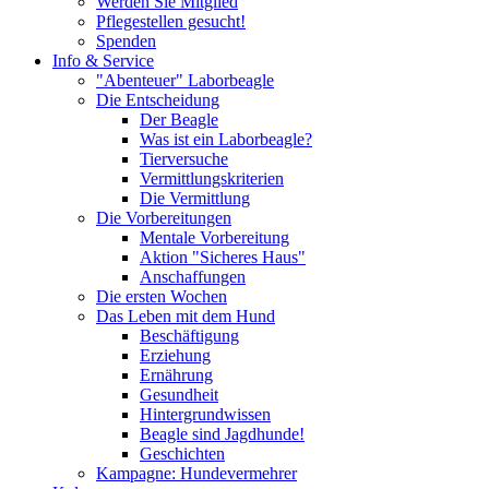
Werden Sie Mitglied
Pflegestellen gesucht!
Spenden
Info & Service
"Abenteuer" Laborbeagle
Die Entscheidung
Der Beagle
Was ist ein Laborbeagle?
Tierversuche
Vermittlungskriterien
Die Vermittlung
Die Vorbereitungen
Mentale Vorbereitung
Aktion "Sicheres Haus"
Anschaffungen
Die ersten Wochen
Das Leben mit dem Hund
Beschäftigung
Erziehung
Ernährung
Gesundheit
Hintergrundwissen
Beagle sind Jagdhunde!
Geschichten
Kampagne: Hundevermehrer