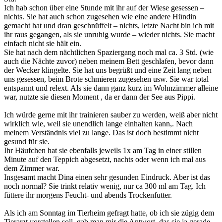
Ich hab schon über eine Stunde mit ihr auf der Wiese gesessen –
nichts. Sie hat auch schon zugesehen wie eine andere Hündin
gemacht hat und dran geschnüffelt – nichts, letzte Nacht bin ich mit
ihr raus gegangen, als sie unruhig wurde – wieder nichts. Sie macht
einfach nicht sie hält ein.
Sie hat nach dem nächtlichen Spaziergang noch mal ca. 3 Std. (wie
auch die Nächte zuvor) neben meinem Bett geschlafen, bevor dann
der Wecker klingelte. Sie hat uns begrüßt und eine Zeit lang neben
uns gesessen, beim Brote schmieren zugesehen usw. Sie war total
entspannt und relext. Als sie dann ganz kurz im Wohnzimmer alleine
war, nutzte sie diesen Moment , da er dann der See aus Pippi.
Ich würde gerne mit ihr trainieren sauber zu werden, weiß aber nicht
wirklich wie, weil sie unendlich lange einhalten kann,. Nach
meinem Verständnis viel zu lange. Das ist doch bestimmt nicht
gesund für sie.
Ihr Häufchen hat sie ebenfalls jeweils 1x am Tag in einer stillen
Minute auf den Teppich abgesetzt, nachts oder wenn ich mal aus
dem Zimmer war.
Insgesamt macht Dina einen sehr gesunden Eindruck. Aber ist das
noch normal? Sie trinkt relativ wenig, nur ca 300 ml am Tag. Ich
füttere ihr morgens Feucht- und abends Trockenfutter.
Als ich am Sonntag im Tierheim gefragt hatte, ob ich sie zügig dem
Tierarzt vorstellen soll, gab man mir die Antwort, das sie ja gerade