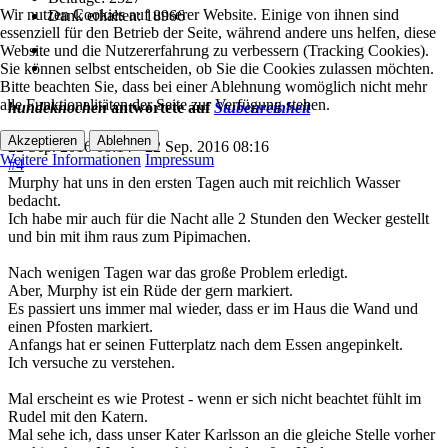
Wir nutzen Cookies auf unserer Website. Einige von ihnen sind
Dank erhalten: 18966
essenziell für den Betrieb der Seite, während andere uns helfen, diese
Website und die Nutzererfahrung zu verbessern (Tracking Cookies).
Sie können selbst entscheiden, ob Sie die Cookies zulassen möchten.
Bitte beachten Sie, dass bei einer Ablehnung womöglich nicht mehr
alle Funktionalitäten der Seite zur Verfügung stehen.
hundeknochen
antwortete auf
Stubenreinheit
Akzeptieren
Ablehnen
22 Sep. 2016 08:14
-
22 Sep. 2016 08:16
Weitere Informationen
Impressum
#4
Murphy hat uns in den ersten Tagen auch mit reichlich Wasser
bedacht.
Ich habe mir auch für die Nacht alle 2 Stunden den Wecker gestellt
und bin mit ihm raus zum Pipimachen.
Nach wenigen Tagen war das große Problem erledigt.
Aber, Murphy ist ein Rüde der gern markiert.
Es passiert uns immer mal wieder, dass er im Haus die Wand und
einen Pfosten markiert.
Anfangs hat er seinen Futterplatz nach dem Essen angepinkelt.
Ich versuche zu verstehen.
Mal erscheint es wie Protest - wenn er sich nicht beachtet fühlt im
Rudel mit den Katern.
Mal sehe ich, dass unser Kater Karlsson an die gleiche Stelle vorher