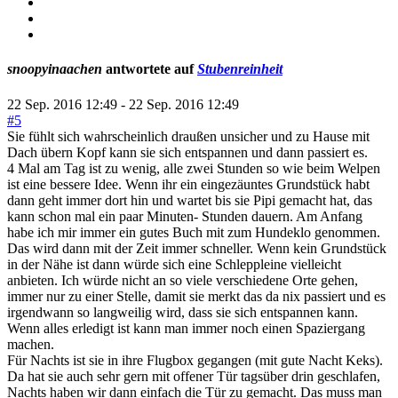
snoopyinaachen
antwortete auf
Stubenreinheit
22 Sep. 2016 12:49
-
22 Sep. 2016 12:49
#5
Sie fühlt sich wahrscheinlich draußen unsicher und zu Hause mit
Dach übern Kopf kann sie sich entspannen und dann passiert es.
4 Mal am Tag ist zu wenig, alle zwei Stunden so wie beim Welpen
ist eine bessere Idee. Wenn ihr ein eingezäuntes Grundstück habt
dann geht immer dort hin und wartet bis sie Pipi gemacht hat, das
kann schon mal ein paar Minuten- Stunden dauern. Am Anfang
habe ich mir immer ein gutes Buch mit zum Hundeklo genommen.
Das wird dann mit der Zeit immer schneller. Wenn kein Grundstück
in der Nähe ist dann würde sich eine Schleppleine vielleicht
anbieten. Ich würde nicht an so viele verschiedene Orte gehen,
immer nur zu einer Stelle, damit sie merkt das da nix passiert und es
irgendwann so langweilig wird, dass sie sich entspannen kann.
Wenn alles erledigt ist kann man immer noch einen Spaziergang
machen.
Für Nachts ist sie in ihre Flugbox gegangen (mit gute Nacht Keks).
Da hat sie auch sehr gern mit offener Tür tagsüber drin geschlafen,
Nachts haben wir dann einfach die Tür zu gemacht. Das muss man