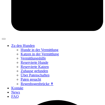
Zu den Hunden
Hunde in der Vermittlung
Katzen in der Vermittlung
Vermittlungshilfe
Reservierte Hunde
Reservierte Katzen
Zuhause gefunden
Über Patenschaften
Paten gesucht
Regenbogenbrücke ✝
Kontakt
News
FAQ