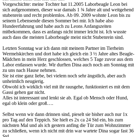
Vorgeschichte: meine Tochter hat 11.2005 Laborbeagle Leon bei
sich aufgenommen, dieser war damals 1 ¾ Jahre alt und weitgehend
stubenrein und recht problemlos. Ab 09. 2009 wohnte Leon bis zu
seinem Lebensende diesen Sommer bei mir. Ich habe also
Hundeerfahrung und habe auch zu Leons Anfangszeiten
mitbekommen, dass es anfangs nicht immer leicht ist. Ich wusste
auch dass die meisten Laborbeagle meist nicht Stubenrein sind.
Letzten Sonntag war ich dann mit meinem Partner im Tierheim
Wermelskirchen und dort habe ich gleich ein 3 ½ Jahre altes Beagle-
Mädchen in mein Herz geschlossen, welches 5 Tage zuvor aus dem
Labor entlassen wurde. Wir durften Dina auch noch am Sonntag mit
zu uns nach Hause nehmen.
Sie ist eine ganz liebe, bei vielem noch sehr ängstlich, aber auch
unheimlich neugierig.
Obwohl ich wirklich viel mit ihr rausgehe, funktioniert es mit dem
Gassi gehen gar nicht.
Alles ist interessant und lenkt sie ab. Egal ob Mensch oder Hund,
egal ob klein oder groß….
Selbst wenn wir dann drinnen sind, pieselt sie bisher auch nur 1x
pro Tag auf den Teppich. Sie hielt es 2x ca 24 Std ein, bis zum
nächsten Mal und als ich gestern anfing die Tür zum Wohnzimmer
zu schließen, wenn ich nicht mit drin war wartete Dina sogar fast 36
Std.