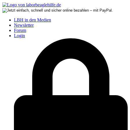
LBH in den Medien
Newsletter
Forum
Login