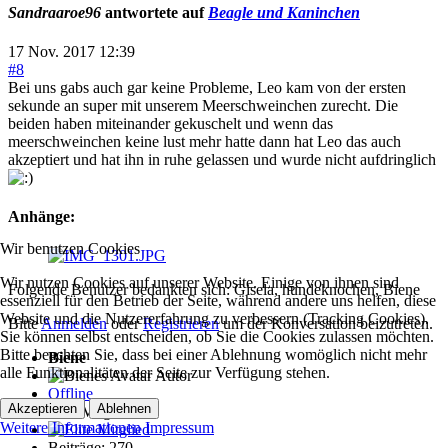
Sandraaroe96
antwortete auf
Beagle und Kaninchen
17 Nov. 2017 12:39
#8
Bei uns gabs auch gar keine Probleme, Leo kam von der ersten
sekunde an super mit unserem Meerschweinchen zurecht. Die
beiden haben miteinander gekuschelt und wenn das
meerschweinchen keine lust mehr hatte dann hat Leo das auch
akzeptiert und hat ihn in ruhe gelassen und wurde nicht aufdringlich
Anhänge:
Wir benutzen Cookies
Wir nutzen Cookies auf unserer Website. Einige von ihnen sind
Folgende Benutzer bedankten sich:
Gisela
,
hundeknochen
,
Biene
essenziell für den Betrieb der Seite, während andere uns helfen, diese
Website und die Nutzererfahrung zu verbessern (Tracking Cookies).
Bitte
Anmelden
oder
Registrieren
um der Konversation beizutreten.
Sie können selbst entscheiden, ob Sie die Cookies zulassen möchten.
Bitte beachten Sie, dass bei einer Ablehnung womöglich nicht mehr
Biene
alle Funktionalitäten der Seite zur Verfügung stehen.
Autor
Offline
Akzeptieren
Ablehnen
Elite Mitglied
Weitere Informationen
Impressum
Beiträge: 270