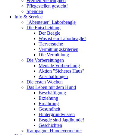
Werden Sie Mitglied
Pflegestellen gesucht!
Spenden
Info & Service
"Abenteuer" Laborbeagle
Die Entscheidung
Der Beagle
Was ist ein Laborbeagle?
Tierversuche
Vermittlungskriterien
Die Vermittlung
Die Vorbereitungen
Mentale Vorbereitung
Aktion "Sicheres Haus"
Anschaffungen
Die ersten Wochen
Das Leben mit dem Hund
Beschäftigung
Erziehung
Ernährung
Gesundheit
Hintergrundwissen
Beagle sind Jagdhunde!
Geschichten
Kampagne: Hundevermehrer