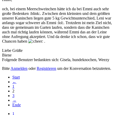
och, bei einem Meerschweinchen hätte ich da bei Emmi auch sehr
große Bedenken :blink:. Zwischen dem kleinsten und dem größten
unserer Kaninchen liegen gute 5 kg Gewichtsunterschied, Leni war
anfangs sogar schwerer als Emmi :lol:. Trotzdem ist mein Ziel nicht,
dass sie gemeinsam im Garten laufen, sondern dass die Kaninchen
auch mal richtig laufen können, während Emmi das an der Leine
ohne Aufregung akzeptiert. Und da denke ich schon, dass wir gute
Chancen haben
.
Liebe Grüße
Biene
Folgende Benutzer bedankten sich:
Gisela
,
hundeknochen
,
Weezy
Bitte
Anmelden
oder
Registrieren
um der Konversation beizutreten.
Start
←
1
2
3
→
Ende
1