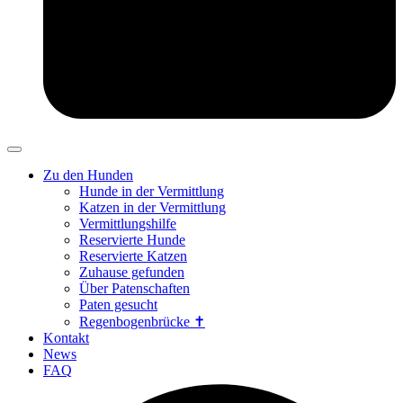
Zu den Hunden
Hunde in der Vermittlung
Katzen in der Vermittlung
Vermittlungshilfe
Reservierte Hunde
Reservierte Katzen
Zuhause gefunden
Über Patenschaften
Paten gesucht
Regenbogenbrücke ✝
Kontakt
News
FAQ