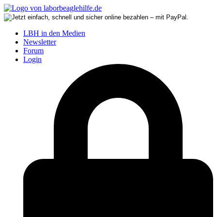
LBH in den Medien
Newsletter
Forum
Login