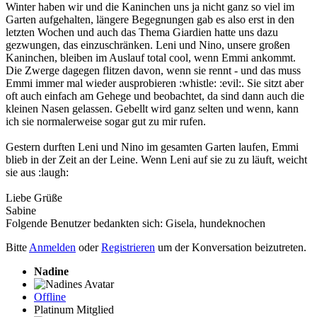
Winter haben wir und die Kaninchen uns ja nicht ganz so viel im
Garten aufgehalten, längere Begegnungen gab es also erst in den
letzten Wochen und auch das Thema Giardien hatte uns dazu
gezwungen, das einzuschränken. Leni und Nino, unsere großen
Kaninchen, bleiben im Auslauf total cool, wenn Emmi ankommt.
Die Zwerge dagegen flitzen davon, wenn sie rennt - und das muss
Emmi immer mal wieder ausprobieren :whistle: :evil:. Sie sitzt aber
oft auch einfach am Gehege und beobachtet, da sind dann auch die
kleinen Nasen gelassen. Gebellt wird ganz selten und wenn, kann
ich sie normalerweise sogar gut zu mir rufen.
Gestern durften Leni und Nino im gesamten Garten laufen, Emmi
blieb in der Zeit an der Leine. Wenn Leni auf sie zu zu läuft, weicht
sie aus :laugh:
Liebe Grüße
Sabine
Folgende Benutzer bedankten sich:
Gisela
,
hundeknochen
Bitte
Anmelden
oder
Registrieren
um der Konversation beizutreten.
Nadine
Offline
Platinum Mitglied