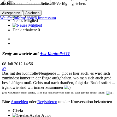
alle Funktionalitäten der Seite zur Verfügung stehen.
Keaty
Akzeptieren
Ablehnen
Weitere Informationen
Impressum
Neues Mitglied
Dank erhalten: 0
Keaty
antwortete auf
Aw: Kontrolle???
08 Juli 2012 14:56
#7
Das mit der Kontrolle/Neugierde ... gibt es hier auch, es wird sich
zumindest immer in der Etage aufgehalten, wo man sich auch grad
beschäftigen muß. Gehts mal nach draußen, folgt das Rudel sofort ...
irgendwie sind wir immer zusammen
.
(Und wie Annette schon schrieb, ist es mal komischerweise nicht so, dann gehe ich suchen :blush:
.)
Bitte
Anmelden
oder
Registrieren
um der Konversation beizutreten.
Gisela
Autor