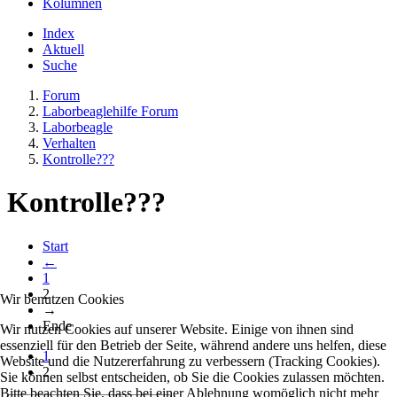
Kolumnen
Index
Aktuell
Suche
Forum
Laborbeaglehilfe Forum
Laborbeagle
Verhalten
Kontrolle???
Kontrolle???
Start
←
1
2
Wir benutzen Cookies
→
Ende
Wir nutzen Cookies auf unserer Website. Einige von ihnen sind
essenziell für den Betrieb der Seite, während andere uns helfen, diese
1
Website und die Nutzererfahrung zu verbessern (Tracking Cookies).
2
Sie können selbst entscheiden, ob Sie die Cookies zulassen möchten.
Bitte beachten Sie, dass bei einer Ablehnung womöglich nicht mehr