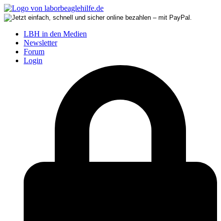
LBH in den Medien
Newsletter
Forum
Login