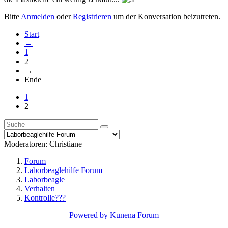
Bitte
Anmelden
oder
Registrieren
um der Konversation beizutreten.
Start
←
1
2
→
Ende
1
2
Moderatoren:
Christiane
Forum
Laborbeaglehilfe Forum
Laborbeagle
Verhalten
Kontrolle???
Powered by
Kunena Forum