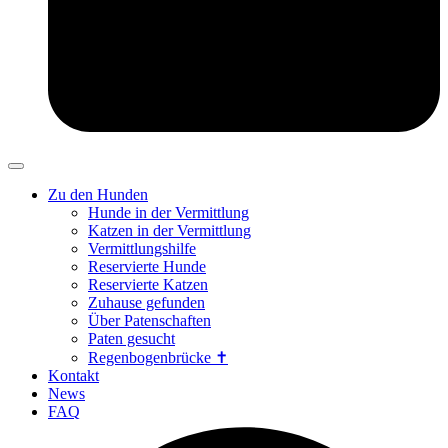
Zu den Hunden
Hunde in der Vermittlung
Katzen in der Vermittlung
Vermittlungshilfe
Reservierte Hunde
Reservierte Katzen
Zuhause gefunden
Über Patenschaften
Paten gesucht
Regenbogenbrücke ✝
Kontakt
News
FAQ