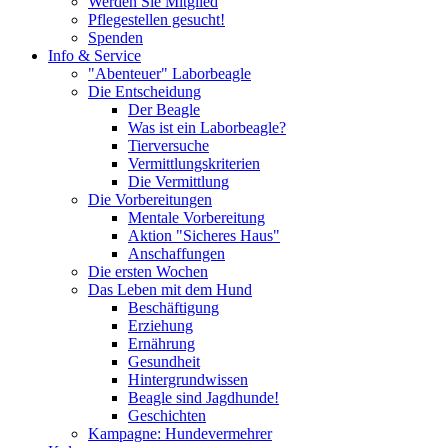
Werden Sie Mitglied
Pflegestellen gesucht!
Spenden
Info & Service
"Abenteuer" Laborbeagle
Die Entscheidung
Der Beagle
Was ist ein Laborbeagle?
Tierversuche
Vermittlungskriterien
Die Vermittlung
Die Vorbereitungen
Mentale Vorbereitung
Aktion "Sicheres Haus"
Anschaffungen
Die ersten Wochen
Das Leben mit dem Hund
Beschäftigung
Erziehung
Ernährung
Gesundheit
Hintergrundwissen
Beagle sind Jagdhunde!
Geschichten
Kampagne: Hundevermehrer