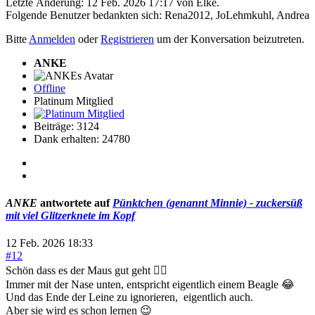
Letzte Änderung: 12 Feb. 2026 17:17 von
Elke
.
Folgende Benutzer bedankten sich:
Rena2012
,
JoLehmkuhl
,
Andrea
Bitte
Anmelden
oder
Registrieren
um der Konversation beizutreten.
ANKE
Offline
Platinum Mitglied
Beiträge: 3124
Dank erhalten: 24780
ANKE
antwortete auf
Pünktchen (genannt Minnie) - zuckersüß
mit viel Glitzerknete im Kopf
12 Feb. 2026 18:33
#12
Schön dass es der Maus gut geht 👍🏻
Immer mit der Nase unten, entspricht eigentlich einem Beagle 😂
Und das Ende der Leine zu ignorieren, eigentlich auch.
Aber sie wird es schon lernen 😉