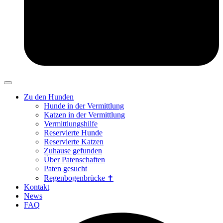
Zu den Hunden
Hunde in der Vermittlung
Katzen in der Vermittlung
Vermittlungshilfe
Reservierte Hunde
Reservierte Katzen
Zuhause gefunden
Über Patenschaften
Paten gesucht
Regenbogenbrücke ✝
Kontakt
News
FAQ