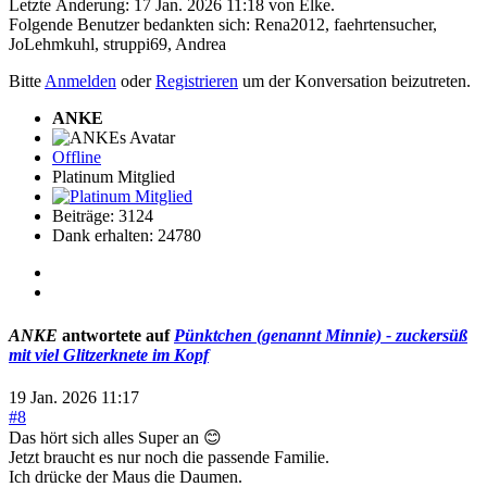
Letzte Änderung: 17 Jan. 2026 11:18 von
Elke
.
Folgende Benutzer bedankten sich:
Rena2012
,
faehrtensucher
,
JoLehmkuhl
,
struppi69
,
Andrea
Bitte
Anmelden
oder
Registrieren
um der Konversation beizutreten.
ANKE
Offline
Platinum Mitglied
Beiträge: 3124
Dank erhalten: 24780
ANKE
antwortete auf
Pünktchen (genannt Minnie) - zuckersüß
mit viel Glitzerknete im Kopf
19 Jan. 2026 11:17
#8
Das hört sich alles Super an 😊
Jetzt braucht es nur noch die passende Familie.
Ich drücke der Maus die Daumen.