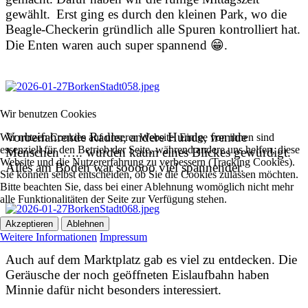
gewählt.
Erst ging es durch den kleinen Park, wo die
Beagle-Checkerin gründlich alle Spuren kontrolliert hat.
Die Enten waren auch super spannend 😁.
Wir benutzen Cookies
Vorbeifahrende Radler, andere Hunde, fremde
Wir nutzen Cookies auf unserer Website. Einige von ihnen sind
essenziell für den Betrieb der Seite, während andere uns helfen, diese
Menschen ….. wurden kaum eines Blickes gewürdigt.
Website und die Nutzererfahrung zu verbessern (Tracking Cookies).
Alles am Boden war sooooo viel spannender.
Sie können selbst entscheiden, ob Sie die Cookies zulassen möchten.
Bitte beachten Sie, dass bei einer Ablehnung womöglich nicht mehr
alle Funktionalitäten der Seite zur Verfügung stehen.
Akzeptieren
Ablehnen
Weitere Informationen
Impressum
Auch auf dem Marktplatz gab es viel zu entdecken. Die
Geräusche der noch geöffneten Eislaufbahn haben
Minnie dafür nicht besonders interessiert.