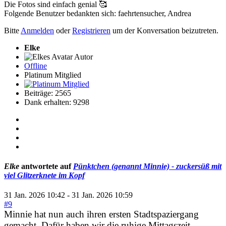
Die Fotos sind einfach genial 🥰
Folgende Benutzer bedankten sich:
faehrtensucher
,
Andrea
Bitte
Anmelden
oder
Registrieren
um der Konversation beizutreten.
Elke
Autor
Offline
Platinum Mitglied
Beiträge: 2565
Dank erhalten: 9298
Elke
antwortete auf
Pünktchen (genannt Minnie) - zuckersüß mit
viel Glitzerknete im Kopf
31 Jan. 2026 10:42
-
31 Jan. 2026 10:59
#9
Minnie hat nun auch ihren ersten Stadtspaziergang
gemacht. Dafür haben wir die ruhige Mittagszeit