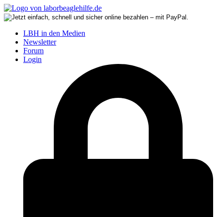
LBH in den Medien
Newsletter
Forum
Login