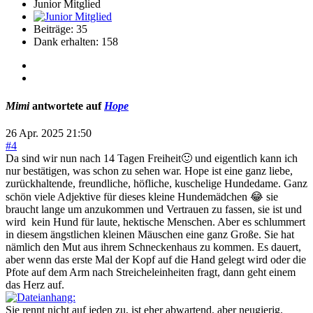
Junior Mitglied
Beiträge: 35
Dank erhalten: 158
Mimi
antwortete auf
Hope
26 Apr. 2025 21:50
#4
Da sind wir nun nach 14 Tagen Freiheit🙂 und eigentlich kann ich
nur bestätigen, was schon zu sehen war. Hope ist eine ganz liebe,
zurückhaltende, freundliche, höfliche, kuschelige Hundedame. Ganz
schön viele Adjektive für dieses kleine Hundemädchen 😂 sie
braucht lange um anzukommen und Vertrauen zu fassen, sie ist und
wird kein Hund für laute, hektische Menschen. Aber es schlummert
in diesem ängstlichen kleinen Mäuschen eine ganz Große. Sie hat
nämlich den Mut aus ihrem Schneckenhaus zu kommen. Es dauert,
aber wenn das erste Mal der Kopf auf die Hand gelegt wird oder die
Pfote auf dem Arm nach Streicheleinheiten fragt, dann geht einem
das Herz auf.
Sie rennt nicht auf jeden zu, ist eher abwartend, aber neugierig.