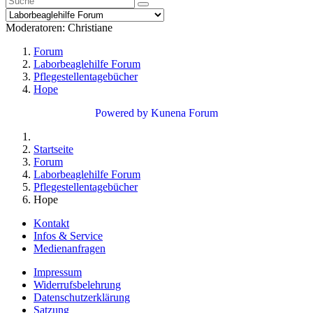
Moderatoren:
Christiane
Forum
Laborbeaglehilfe Forum
Pflegestellentagebücher
Hope
Powered by
Kunena Forum
Startseite
Forum
Laborbeaglehilfe Forum
Pflegestellentagebücher
Hope
Kontakt
Infos & Service
Medienanfragen
Impressum
Widerrufsbelehrung
Datenschutzerklärung
Satzung