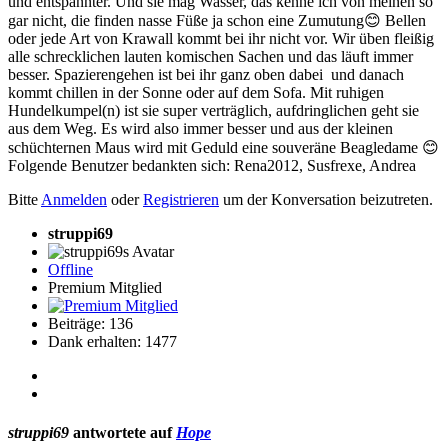
und entspannter. Und sie mag Wasser, das kenne ich von meinen so
gar nicht, die finden nasse Füße ja schon eine Zumutung😊 Bellen
oder jede Art von Krawall kommt bei ihr nicht vor. Wir üben fleißig
alle schrecklichen lauten komischen Sachen und das läuft immer
besser. Spazierengehen ist bei ihr ganz oben dabei und danach
kommt chillen in der Sonne oder auf dem Sofa. Mit ruhigen
Hundelkumpel(n) ist sie super verträglich, aufdringlichen geht sie
aus dem Weg. Es wird also immer besser und aus der kleinen
schüchternen Maus wird mit Geduld eine souveräne Beagledame 😊
Folgende Benutzer bedankten sich:
Rena2012
,
Susfrexe
,
Andrea
Bitte
Anmelden
oder
Registrieren
um der Konversation beizutreten.
struppi69
Offline
Premium Mitglied
Beiträge: 136
Dank erhalten: 1477
struppi69
antwortete auf
Hope