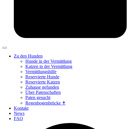
Zu den Hunden
Hunde in der Vermittlung
Katzen in der Vermittlung
Vermittlungshilfe
Reservierte Hunde
Reservierte Katzen
Zuhause gefunden
Über Patenschaften
Paten gesucht
Regenbogenbrücke ✝
Kontakt
News
FAQ