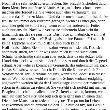
Noch ist sie sehr leicht zu erschrecken. Sie braucht Sicherheit durch
ihren Menschen und feste Abläufe. Also „mal eben schnell“ etwas
machen überfordert sie. Sie würde auch eher verhungern, als
anderen das Futter zu klauen. Und da sie noch etwas dünn ist, denke
ich, sie hat immer den kürzeren gezogen, wenn es Futter gab, denn
auch hier geht sie sofort weg, wenn einer der anderen ihr Futter
auch nur ansieht. Nach wie vor ist sie stubenrein.Man sieht ihr
tatsächlich an, das sie raus muss. Das nutze ich natürlich, wann hat
man sonst so eine Chance? Bislang also keine Pannen. Frisst auch
keine Teppiche wie Mimi, bislang also auch keine
Kollateralschäden. Sie kommt sofort wenn man sie ruft, lässt sich
aber auch rufen, wenn ihr was unheimlich ist und sucht dann
Schutz. Gleichzeitig sieht man aber auch, dass da ein stolzer toller
Hund drin steckt, wenn sie in der Sonne sitzt und durch die Gegend
schaut. Aber wehe es kommt ein Geräusch, das unheimlich ist, Zack
ist das Selbstbewusstsein futsch. Da heißt die Kleine einfach Frau
Schlotterbeck. Ihr Spitzname bei uns, wenn’s mal doof ist in dieser
neuen Welt. Es muss wohl erst das olle Schneckenhaus endgültig
abgeworfen werden bis da der Hund zutage kommt, der manchmal
schon in Ansätzen zu sehen ist. Sie versteht sich perfekt mit meinen
Beaglen , kuschelt mit allen, keine Zickerei zu sehen, kommt, wenn
man auf dem Sofa sitzt und legt sich gern ganz nah an einen dran.
Die kleine Maus hat trotzdem ihr eigenes Tempo um im Leben
anzukommen und da braucht sie Zeit. Eile hilft da nix, nur Geduld
und ruhige HundeMenschenkumpel, die ihr zeigen, dass das Leben