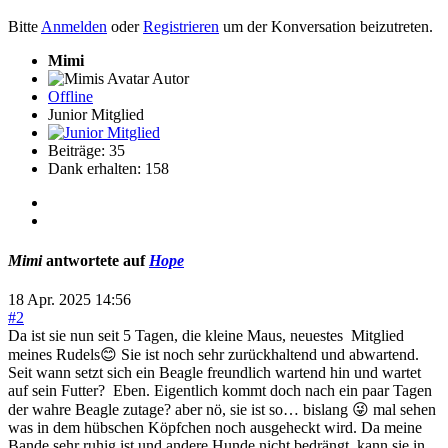
Bitte
Anmelden
oder
Registrieren
um der Konversation beizutreten.
Mimi
Autor
Offline
Junior Mitglied
Beiträge: 35
Dank erhalten: 158
Mimi
antwortete auf
Hope
18 Apr. 2025 14:56
#2
Da ist sie nun seit 5 Tagen, die kleine Maus, neuestes Mitglied
meines Rudels😊 Sie ist noch sehr zurückhaltend und abwartend.
Seit wann setzt sich ein Beagle freundlich wartend hin und wartet
auf sein Futter? Eben. Eigentlich kommt doch nach ein paar Tagen
der wahre Beagle zutage? aber nö, sie ist so… bislang 😜 mal sehen
was in dem hübschen Köpfchen noch ausgeheckt wird. Da meine
Bande sehr ruhig ist und andere Hunde nicht bedrängt, kann sie in