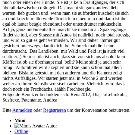
mich oder einen der Hunde. Sie ist ja kein Draufgänger, der sich
überall dazwischen drängelt. Das macht sie ganz anders, lieb
warten, lieb gucken und wenn man sie auffordert kuschelt sie sich
an und kriecht mittlerweile förmlich in einen rein und dann ist ihr
egal ob lauter beagle obendrauf oder untendrunter mitkuscheln.
Achja, ganz undamenhaft schnarcht sie manchmal. Spaziergänge
findet sie toll, aber Strasse mit Autos ist natürlich noch total stressig
und wird so gut es geht vermieden. Wir sind daher immer gut
gesichert unterwegs, damit nicht bei Schreck mal die Leine
durchrutscht. Das Landleben mit Wald und Feld ist ja auch viel
schöner:-) Sehr schön ist auch, dass sie von sich aus absolut kein
Kläffer ist,ob sie überhaupt mal bellt? Meine sind ja auch sehr
ruhig. Autofahren wird azeptiert und sie kann schon mal allein
bleiben. Bislang getestet mit den anderen und die Kamera zeigt
nichts Auffälliges. Wir starten jetzt mal in Woche 2 und werden
weiter an Ihrem Selbstbewusstsein arbeiten. Vielleicht wird das ja
doch noch ein Frechdachs, ääähh Frechbeagle.
Folgende Benutzer bedankten sich:
Rena2012
,
Dia
,
JoLehmkuhl
,
Susfrexe
,
Patentante
,
Andrea
Bitte
Anmelden
oder
Registrieren
um der Konversation beizutreten.
Mimi
Autor
Offline