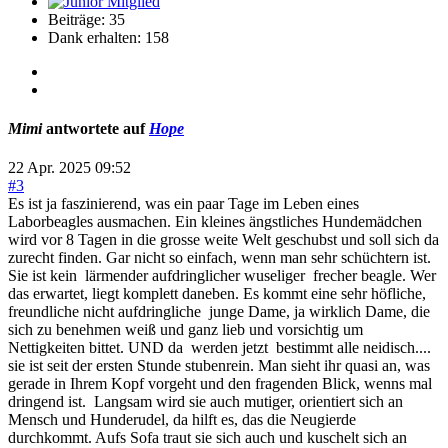
Beiträge: 35
Dank erhalten: 158
Mimi
antwortete auf
Hope
22 Apr. 2025 09:52
#3
Es ist ja faszinierend, was ein paar Tage im Leben eines
Laborbeagles ausmachen. Ein kleines ängstliches Hundemädchen
wird vor 8 Tagen in die grosse weite Welt geschubst und soll sich da
zurecht finden. Gar nicht so einfach, wenn man sehr schüchtern ist.
Sie ist kein lärmender aufdringlicher wuseliger frecher beagle. Wer
das erwartet, liegt komplett daneben. Es kommt eine sehr höfliche,
freundliche nicht aufdringliche junge Dame, ja wirklich Dame, die
sich zu benehmen weiß und ganz lieb und vorsichtig um
Nettigkeiten bittet. UND da werden jetzt bestimmt alle neidisch....
sie ist seit der ersten Stunde stubenrein. Man sieht ihr quasi an, was
gerade in Ihrem Kopf vorgeht und den fragenden Blick, wenns mal
dringend ist. Langsam wird sie auch mutiger, orientiert sich an
Mensch und Hunderudel, da hilft es, das die Neugierde
durchkommt. Aufs Sofa traut sie sich auch und kuschelt sich an