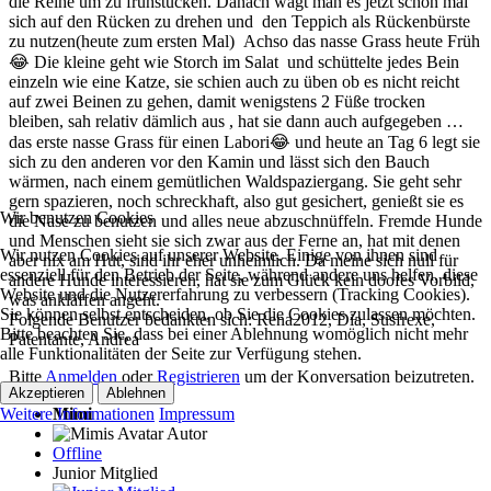
die Reihe um zu frühstücken. Danach wagt man es jetzt schon mal
sich auf den Rücken zu drehen und den Teppich als Rückenbürste
zu nutzen(heute zum ersten Mal) Achso das nasse Grass heute Früh
😂 Die kleine geht wie Storch im Salat und schüttelte jedes Bein
einzeln wie eine Katze, sie schien auch zu üben ob es nicht reicht
auf zwei Beinen zu gehen, damit wenigstens 2 Füße trocken
bleiben, sah relativ dämlich aus , hat sie dann auch aufgegeben …
das erste nasse Grass für einen Labori😂 und heute an Tag 6 legt sie
sich zu den anderen vor den Kamin und lässt sich den Bauch
wärmen, nach einem gemütlichen Waldspaziergang. Sie geht sehr
gern spazieren, noch schreckhaft, also gut gesichert, genießt sie es
Wir benutzen Cookies
die Nase zu benutzen und alles neue abzuschnüffeln. Fremde Hunde
und Menschen sieht sie sich zwar aus der Ferne an, hat mit denen
Wir nutzen Cookies auf unserer Website. Einige von ihnen sind
aber nix am Hut, sind ihr eher unheimlich. Da meine sich null für
essenziell für den Betrieb der Seite, während andere uns helfen, diese
andere Hunde interessieren, hat sie zum Glück kein doofes Vorbild,
Website und die Nutzererfahrung zu verbessern (Tracking Cookies).
was ankläffen angeht.
Sie können selbst entscheiden, ob Sie die Cookies zulassen möchten.
Folgende Benutzer bedankten sich:
Rena2012
,
Dia
,
Susfrexe
,
Bitte beachten Sie, dass bei einer Ablehnung womöglich nicht mehr
Patentante
,
Andrea
alle Funktionalitäten der Seite zur Verfügung stehen.
Bitte
Anmelden
oder
Registrieren
um der Konversation beizutreten.
Akzeptieren
Ablehnen
Weitere Informationen
Impressum
Mimi
Autor
Offline
Junior Mitglied