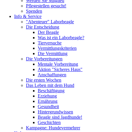
Werden Sie Mitglied
Pflegestellen gesucht!
Spenden
Info & Service
"Abenteuer" Laborbeagle
Die Entscheidung
Der Beagle
Was ist ein Laborbeagle?
Tierversuche
Vermittlungskriterien
Die Vermittlung
Die Vorbereitungen
Mentale Vorbereitung
Aktion "Sicheres Haus"
Anschaffungen
Die ersten Wochen
Das Leben mit dem Hund
Beschäftigung
Erziehung
Ernährung
Gesundheit
Hintergrundwissen
Beagle sind Jagdhunde!
Geschichten
Kampagne: Hundevermehrer