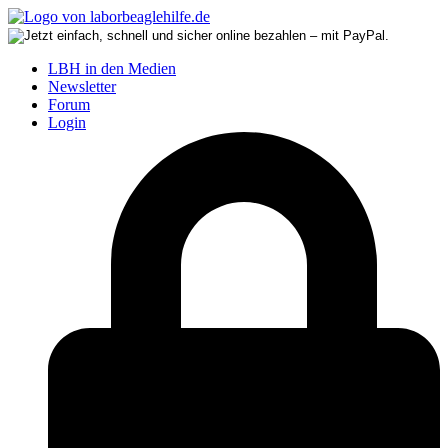
LBH in den Medien
Newsletter
Forum
Login