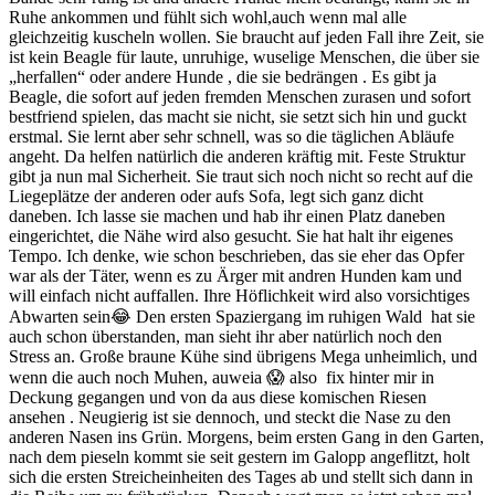
Ruhe ankommen und fühlt sich wohl,auch wenn mal alle
gleichzeitig kuscheln wollen. Sie braucht auf jeden Fall ihre Zeit, sie
ist kein Beagle für laute, unruhige, wuselige Menschen, die über sie
„herfallen“ oder andere Hunde , die sie bedrängen . Es gibt ja
Beagle, die sofort auf jeden fremden Menschen zurasen und sofort
bestfriend spielen, das macht sie nicht, sie setzt sich hin und guckt
erstmal. Sie lernt aber sehr schnell, was so die täglichen Abläufe
angeht. Da helfen natürlich die anderen kräftig mit. Feste Struktur
gibt ja nun mal Sicherheit. Sie traut sich noch nicht so recht auf die
Liegeplätze der anderen oder aufs Sofa, legt sich ganz dicht
daneben. Ich lasse sie machen und hab ihr einen Platz daneben
eingerichtet, die Nähe wird also gesucht. Sie hat halt ihr eigenes
Tempo. Ich denke, wie schon beschrieben, das sie eher das Opfer
war als der Täter, wenn es zu Ärger mit andren Hunden kam und
will einfach nicht auffallen. Ihre Höflichkeit wird also vorsichtiges
Abwarten sein😂 Den ersten Spaziergang im ruhigen Wald hat sie
auch schon überstanden, man sieht ihr aber natürlich noch den
Stress an. Große braune Kühe sind übrigens Mega unheimlich, und
wenn die auch noch Muhen, auweia 😱 also fix hinter mir in
Deckung gegangen und von da aus diese komischen Riesen
ansehen . Neugierig ist sie dennoch, und steckt die Nase zu den
anderen Nasen ins Grün. Morgens, beim ersten Gang in den Garten,
nach dem pieseln kommt sie seit gestern im Galopp angeflitzt, holt
sich die ersten Streicheinheiten des Tages ab und stellt sich dann in