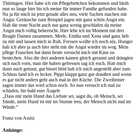
Thüringen. Hier habe ich ein Pflegebettchen bekommen und bleib
nun so lange hier bis ich meine für immer Familie gefunden habe.
Na ja für mich ist jetzt gerade alles neu, viele Sachen machen mir
Angst. Geräusche zum Beispiel jagen mir ganz schön Angst ein.
Hab die erste Nacht auch nur ganz wenig geschlafen da meine
Angst mich völlig beherrscht. Hier lebe ich im Moment mit drei
Beagle Damen zusammen. Merle, Emilia und Xena sind ganz lieb
zu mir und lassen mich in Ruh. Fressen wollte ich noch nix, Hunger
hab ich aber ja auch hier steht mir die Angst wieder im weg. Mein
pflege Frauchen hat dann heute versucht mich mit Käse zu
bestechen. Also die drei anderen kamen gleich gerannt und drängten
sich nach vorn, man die haben gefressen sag ich euch. Hab mich
dann auch getraut, gut bissel blöd hab ich mich angestellt aber zum
Schluss fand ich es lecker. Pippi klappt ganz gut draußen und wenn
es gar nicht anders geht auch mal in der Küche. Die Zweibeiner
sagen immer das wird schon noch. So nun versuch ich mal zu
schlafen, bis bald euer Äugele
„Dass mir mein Hund das Liebste sei, sagst du, oh Mensch, sei
Sünde, mein Hund ist mir im Sturme treu, der Mensch nicht mal im
Winde.“
Franz von Assisi
Anhänge: