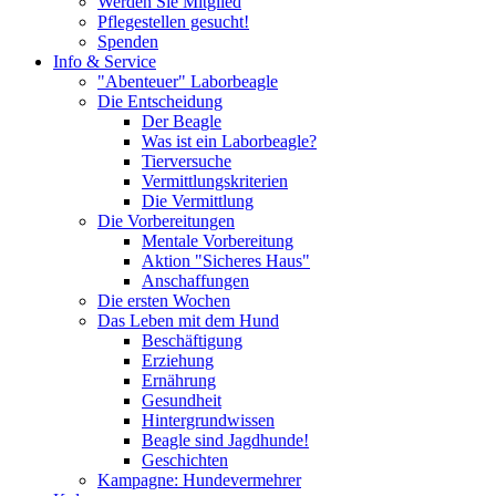
Werden Sie Mitglied
Pflegestellen gesucht!
Spenden
Info & Service
"Abenteuer" Laborbeagle
Die Entscheidung
Der Beagle
Was ist ein Laborbeagle?
Tierversuche
Vermittlungskriterien
Die Vermittlung
Die Vorbereitungen
Mentale Vorbereitung
Aktion "Sicheres Haus"
Anschaffungen
Die ersten Wochen
Das Leben mit dem Hund
Beschäftigung
Erziehung
Ernährung
Gesundheit
Hintergrundwissen
Beagle sind Jagdhunde!
Geschichten
Kampagne: Hundevermehrer