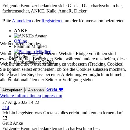
Folgende Benutzer bedankten sich:
Gisela
,
Dia
,
charlyschnarcher
,
faehrtensucher
,
ANKE
,
Kalle
,
AnnaR
,
Dicker
Bitte
Anmelden
oder
Registrieren
um der Konversation beizutreten.
ANKE
Offline
Wir benutzen Cookies
Platinum Mitglied
Wir nutzen Cookies auf unserer Website. Einige von ihnen sind
Beiträge: 3124
essenziell für den Betrieb der Seite, während andere uns helfen, diese
Dank erhalten: 24780
Website und die Nutzererfahrung zu verbessern (Tracking Cookies).
Sie können selbst entscheiden, ob Sie die Cookies zulassen möchten.
Bitte beachten Sie, dass bei einer Ablehnung womöglich nicht mehr
alle Funktionalitäten der Seite zur Verfügung stehen.
ANKE
antwortete auf
Greta ❤️
Akzeptieren
Ablehnen
Weitere Informationen
Impressum
27 Aug. 2022 14:22
#14
Ich bin begeistert was Greta so alles erlebt und kennen lernen darf
🥰
Gruß Anke
Folgende Benutzer bedankten sich:
charlyschnarcher
,