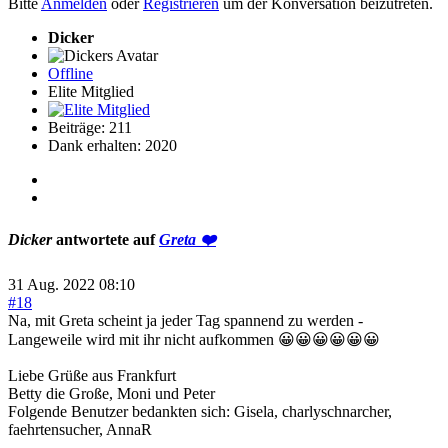
Bitte
Anmelden
oder
Registrieren
um der Konversation beizutreten.
Dicker
Offline
Elite Mitglied
Beiträge: 211
Dank erhalten: 2020
Dicker
antwortete auf
Greta ❤️
31 Aug. 2022 08:10
#18
Na, mit Greta scheint ja jeder Tag spannend zu werden -
Langeweile wird mit ihr nicht aufkommen 😀😀😀😀😀😀
Liebe Grüße aus Frankfurt
Betty die Große, Moni und Peter
Folgende Benutzer bedankten sich:
Gisela
,
charlyschnarcher
,
faehrtensucher
,
AnnaR