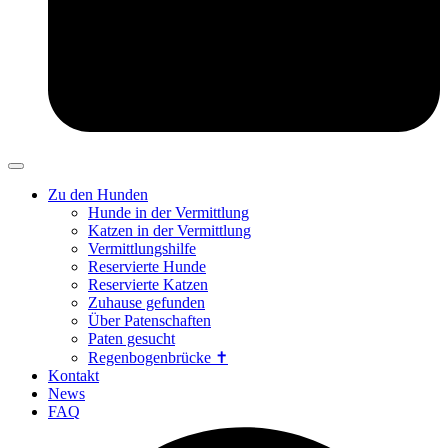
Zu den Hunden
Hunde in der Vermittlung
Katzen in der Vermittlung
Vermittlungshilfe
Reservierte Hunde
Reservierte Katzen
Zuhause gefunden
Über Patenschaften
Paten gesucht
Regenbogenbrücke ✝
Kontakt
News
FAQ