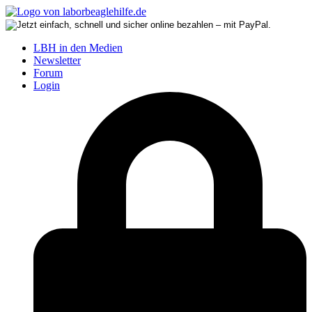
LBH in den Medien
Newsletter
Forum
Login