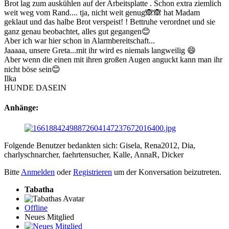
Brot lag zum auskühlen auf der Arbeitsplatte . Schon extra ziemlich
weit weg vom Rand.... tja, nicht weit genug🙈🙈 hat Madam
geklaut und das halbe Brot verspeist! ! Bettruhe verordnet und sie
ganz genau beobachtet, alles gut gegangen😊
Aber ich war hier schon in Alarmbereitschaft...
Jaaaaa, unsere Greta...mit ihr wird es niemals langweilig 😄
Aber wenn die einen mit ihren großen Augen anguckt kann man ihr
nicht böse sein😊
Ilka
HUNDE DASEIN
Anhänge:
Folgende Benutzer bedankten sich:
Gisela
,
Rena2012
,
Dia
,
charlyschnarcher
,
faehrtensucher
,
Kalle
,
AnnaR
,
Dicker
Bitte
Anmelden
oder
Registrieren
um der Konversation beizutreten.
Tabatha
Offline
Neues Mitglied