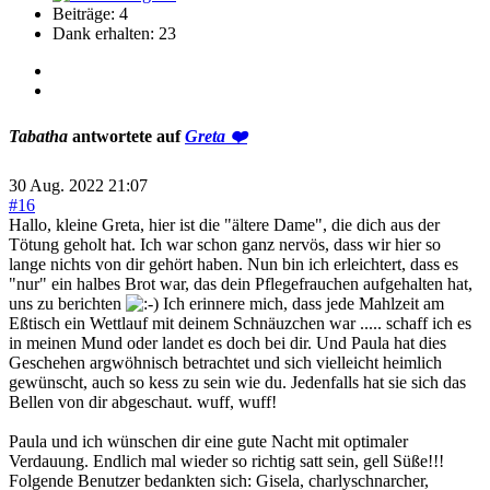
Beiträge: 4
Dank erhalten: 23
Tabatha
antwortete auf
Greta ❤️
30 Aug. 2022 21:07
#16
Hallo, kleine Greta, hier ist die "ältere Dame", die dich aus der
Tötung geholt hat. Ich war schon ganz nervös, dass wir hier so
lange nichts von dir gehört haben. Nun bin ich erleichtert, dass es
"nur" ein halbes Brot war, das dein Pflegefrauchen aufgehalten hat,
uns zu berichten
Ich erinnere mich, dass jede Mahlzeit am
Eßtisch ein Wettlauf mit deinem Schnäuzchen war ..... schaff ich es
in meinen Mund oder landet es doch bei dir. Und Paula hat dies
Geschehen argwöhnisch betrachtet und sich vielleicht heimlich
gewünscht, auch so kess zu sein wie du. Jedenfalls hat sie sich das
Bellen von dir abgeschaut. wuff, wuff!
Paula und ich wünschen dir eine gute Nacht mit optimaler
Verdauung. Endlich mal wieder so richtig satt sein, gell Süße!!!
Folgende Benutzer bedankten sich:
Gisela
,
charlyschnarcher
,