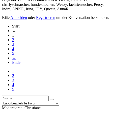
charlyschnarcher
,
hundeknochen
,
Weezy
,
faehrtensucher
,
Percy
,
Indra
,
ANKE
,
Irina
,
JOY
,
Questa
,
AnnaR
Bitte
Anmelden
oder
Registrieren
um der Konversation beizutreten.
Start
←
1
2
3
4
5
→
Ende
1
2
3
4
5
Moderatoren:
Christiane