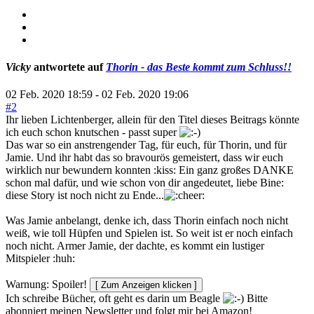
Vicky
antwortete auf
Thorin - das Beste kommt zum Schluss!!
02 Feb. 2020 18:59
-
02 Feb. 2020 19:06
#2
Ihr lieben Lichtenberger, allein für den Titel dieses Beitrags könnte
ich euch schon knutschen - passt super
Das war so ein anstrengender Tag, für euch, für Thorin, und für
Jamie. Und ihr habt das so bravourös gemeistert, dass wir euch
wirklich nur bewundern konnten :kiss: Ein ganz großes DANKE
schon mal dafür, und wie schon von dir angedeutet, liebe Bine:
diese Story ist noch nicht zu Ende...
Was Jamie anbelangt, denke ich, dass Thorin einfach noch nicht
weiß, wie toll Hüpfen und Spielen ist. So weit ist er noch einfach
noch nicht. Armer Jamie, der dachte, es kommt ein lustiger
Mitspieler :huh:
Warnung: Spoiler!
Ich schreibe Bücher, oft geht es darin um Beagle
Bitte
abonniert meinen Newsletter und folgt mir bei Amazon!