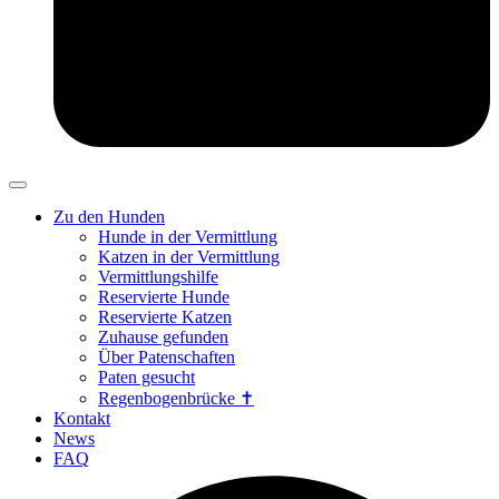
Zu den Hunden
Hunde in der Vermittlung
Katzen in der Vermittlung
Vermittlungshilfe
Reservierte Hunde
Reservierte Katzen
Zuhause gefunden
Über Patenschaften
Paten gesucht
Regenbogenbrücke ✝
Kontakt
News
FAQ