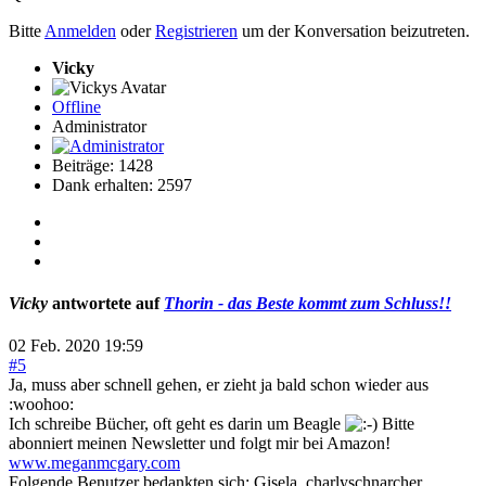
Bitte
Anmelden
oder
Registrieren
um der Konversation beizutreten.
Vicky
Offline
Administrator
Beiträge: 1428
Dank erhalten: 2597
Vicky
antwortete auf
Thorin - das Beste kommt zum Schluss!!
02 Feb. 2020 19:59
#5
Ja, muss aber schnell gehen, er zieht ja bald schon wieder aus
:woohoo:
Ich schreibe Bücher, oft geht es darin um Beagle
Bitte
abonniert meinen Newsletter und folgt mir bei Amazon!
www.meganmcgary.com
Folgende Benutzer bedankten sich:
Gisela
,
charlyschnarcher
,