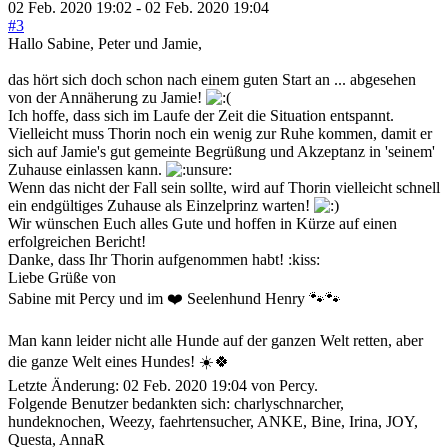
02 Feb. 2020 19:02
-
02 Feb. 2020 19:04
#3
Hallo Sabine, Peter und Jamie,
das hört sich doch schon nach einem guten Start an ... abgesehen
von der Annäherung zu Jamie!
Ich hoffe, dass sich im Laufe der Zeit die Situation entspannt.
Vielleicht muss Thorin noch ein wenig zur Ruhe kommen, damit er
sich auf Jamie's gut gemeinte Begrüßung und Akzeptanz in 'seinem'
Zuhause einlassen kann.
Wenn das nicht der Fall sein sollte, wird auf Thorin vielleicht schnell
ein endgültiges Zuhause als Einzelprinz warten!
Wir wünschen Euch alles Gute und hoffen in Kürze auf einen
erfolgreichen Bericht!
Danke, dass Ihr Thorin aufgenommen habt! :kiss:
Liebe Grüße von
Sabine mit Percy und im ❤️ Seelenhund Henry 🐾🐾
Man kann leider nicht alle Hunde auf der ganzen Welt retten, aber
die ganze Welt eines Hundes! ☀️🍀
Letzte Änderung: 02 Feb. 2020 19:04 von
Percy
.
Folgende Benutzer bedankten sich:
charlyschnarcher
,
hundeknochen
,
Weezy
,
faehrtensucher
,
ANKE
,
Bine
,
Irina
,
JOY
,
Questa
,
AnnaR