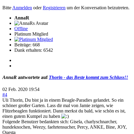
Bitte
Anmelden
oder
Registrieren
um der Konversation beizutreten.
AnnaR
Offline
Platinum Mitglied
Beiträge: 668
Dank erhalten: 6542
AnnaR
antwortete auf
Thorin - das Beste kommt zum Schluss!!
02 Feb. 2020 19:54
#4
Uli Thorin, Du bist ja in einem Beagle-Paradies gelandet. So ein
schöner großer Garten. Lass dir mal von Jamie zeigen, wie
Flitzebeaglen funktioniert. Dann merkst du bald, wie schön es ist,
einen gutem Kumpel zu haben
Folgende Benutzer bedankten sich:
Gisela
,
charlyschnarcher
,
hundeknochen
,
Weezy
,
faehrtensucher
,
Percy
,
ANKE
,
Bine
,
JOY
,
Questa