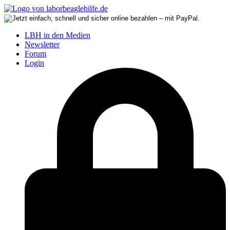
LBH in den Medien
Newsletter
Forum
Login