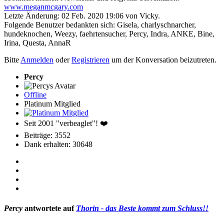
www.meganmcgary.com
Letzte Änderung: 02 Feb. 2020 19:06 von
Vicky
.
Folgende Benutzer bedankten sich:
Gisela
,
charlyschnarcher
,
hundeknochen
,
Weezy
,
faehrtensucher
,
Percy
,
Indra
,
ANKE
,
Bine
,
Irina
,
Questa
,
AnnaR
Bitte
Anmelden
oder
Registrieren
um der Konversation beizutreten.
Percy
Offline
Platinum Mitglied
Seit 2001 "verbeaglet"! ❤️
Beiträge: 3552
Dank erhalten: 30648
Percy
antwortete auf
Thorin - das Beste kommt zum Schluss!!