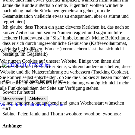
Jamie die Runde außerhalb drehte. Eigentlich wollten wir heute
nachmittag mal ein Stückchen gemeinsam gehen, um die
Gesamtsituation vielleicht etwas zu entspannen, aber es stürmt und
regnet hier:(
Ich glaube, dass Thorin ein ganz cleveres Kerlchen ist, das nach so
kurzer Zeit schon auf seinen Namen reagiert und sogar mithilfe
leckerer Hundewurst ein "Sitz" hinbekommt:). Meine Befürchtung,
dass er sich durch ungewöhnliche Geräusche (Kaffeevollautomat,
elektrische Rollläden, Fön etc.) verunsichern lässt, hat sich nicht
Wir benutzen Cookies
bestätigt, im Gegenteil:)
Wir nutzen Cookies auf unserer Website. Einige von ihnen sind
essenziell für den Betrieb der Seite, während andere uns helfen, diese
Website und die Nutzererfahrung zu verbessern (Tracking Cookies).
Sie können selbst entscheiden, ob Sie die Cookies zulassen möchten.
Am 1. Abend nach langer Fahrt....
Bitte beachten Sie, dass bei einer Ablehnung womöglich nicht mehr
alle Funktionalitäten der Seite zur Verfügung stehen.
Soweit für heute!
Akzeptieren
Ablehnen
Einen schönen Sonntagabend und guten Wochenstart wünschen
Weitere Informationen
Impressum
euch
Sabine, Peter, Jamie und Thorin :woohoo: :woohoo: :woohoo:
Anhänge: