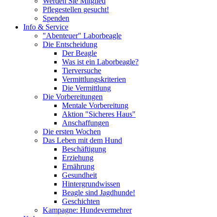
Werden Sie Mitglied
Pflegestellen gesucht!
Spenden
Info & Service
"Abenteuer" Laborbeagle
Die Entscheidung
Der Beagle
Was ist ein Laborbeagle?
Tierversuche
Vermittlungskriterien
Die Vermittlung
Die Vorbereitungen
Mentale Vorbereitung
Aktion "Sicheres Haus"
Anschaffungen
Die ersten Wochen
Das Leben mit dem Hund
Beschäftigung
Erziehung
Ernährung
Gesundheit
Hintergrundwissen
Beagle sind Jagdhunde!
Geschichten
Kampagne: Hundevermehrer