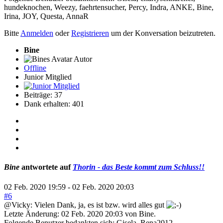
hundeknochen
,
Weezy
,
faehrtensucher
,
Percy
,
Indra
,
ANKE
,
Bine
,
Irina
,
JOY
,
Questa
,
AnnaR
Bitte
Anmelden
oder
Registrieren
um der Konversation beizutreten.
Bine
Autor
Offline
Junior Mitglied
Beiträge: 37
Dank erhalten: 401
Bine
antwortete auf
Thorin - das Beste kommt zum Schluss!!
02 Feb. 2020 19:59
-
02 Feb. 2020 20:03
#6
@Vicky: Vielen Dank, ja, es ist bzw. wird alles gut
Letzte Änderung: 02 Feb. 2020 20:03 von
Bine
.
Folgende Benutzer bedankten sich:
Gisela
,
Rena2012
,