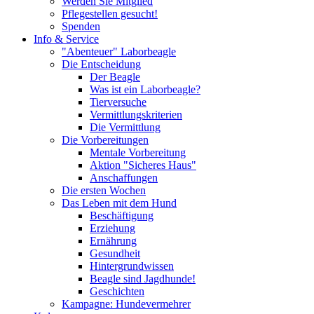
Werden Sie Mitglied
Pflegestellen gesucht!
Spenden
Info & Service
"Abenteuer" Laborbeagle
Die Entscheidung
Der Beagle
Was ist ein Laborbeagle?
Tierversuche
Vermittlungskriterien
Die Vermittlung
Die Vorbereitungen
Mentale Vorbereitung
Aktion "Sicheres Haus"
Anschaffungen
Die ersten Wochen
Das Leben mit dem Hund
Beschäftigung
Erziehung
Ernährung
Gesundheit
Hintergrundwissen
Beagle sind Jagdhunde!
Geschichten
Kampagne: Hundevermehrer