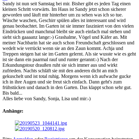
Sandy ist nun seit Samstag bei mir. Bisher gibt es jeden Tag einen
kleinen Schritt vorwärts. Im Haus ist Sandy jetzt schon sicherer
geworden und läuft mir hinterher um zu sehen was ich so tue.
Wäsche waschen, Geschirr spülen alles ist interessant und wird
genau beobachtet. Im Garten ist sie immer fasziniert von den vielen
Eindrücken und manchmal bleibt sie auch einfach mal stehen und
sieht sich gaaaanz lange:-) Grashalme, Vögel und Käfer an. Mit
meiner Nachbarin hat sie auch schon Freundschaft geschlossen und
wedelt wie verrückt wenn sie an den Zaun kommt. Achja und
Treppen steigen hat sie im Garten gelernt. Als sie wusste wie es geht
ist sie dann ein paarmal rauf und runter gerannt:-) Nach der
Erkundungstour draußen ruht sie sich immer aus und wirkt
zufrieden. Nachts schläft sie mit den anderen dicht an mich
gekuschelt und ist total ruhig. Morgens wenn ich aufwache gucke
ich in ihre Augen und sie freut sich einfach. Dann geht's zum
frühstücken und danach in den Garten. Das klappt schon sehr gut.
Bis bald...
Alles liebe von Sandy, Sonja, Lisa und mir:-)
Anhänge: