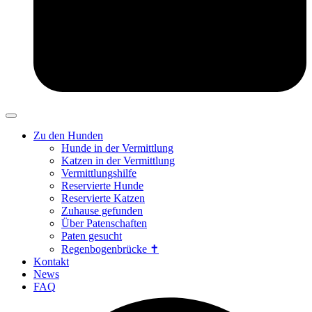
Zu den Hunden
Hunde in der Vermittlung
Katzen in der Vermittlung
Vermittlungshilfe
Reservierte Hunde
Reservierte Katzen
Zuhause gefunden
Über Patenschaften
Paten gesucht
Regenbogenbrücke ✝
Kontakt
News
FAQ