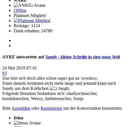
ANKE
Offline
Platinum Mitglied
Beiträge: 3124
Dank erhalten: 24780
ANKE
antwortete auf
Sandy - kleine Schritte in eine neue Welt
24 Mai 2019 07:16
#3
Das hört sich doch alles schon super gut an :woohoo:
Dann dauerts bestimmt nicht mehr lange und jemand klaut euch
Sandy aus dem Körbchen
:laugh:
Folgende Benutzer bedankten sich:
charlyschnarcher
,
hundeknochen
,
Weezy
,
faehrtensucher
,
Sonja
Bitte
Anmelden
oder
Registrieren
um der Konversation beizutreten.
Irina