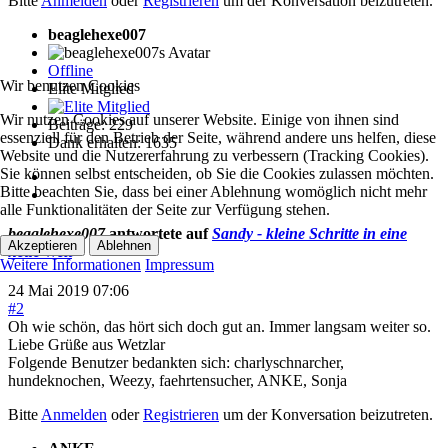
Bitte
Anmelden
oder
Registrieren
um der Konversation beizutreten.
beaglehexe007
Offline
Wir benutzen Cookies
Elite Mitglied
Wir nutzen Cookies auf unserer Website. Einige von ihnen sind
Beiträge: 229
essenziell für den Betrieb der Seite, während andere uns helfen, diese
Dank erhalten: 1635
Website und die Nutzererfahrung zu verbessern (Tracking Cookies).
Sie können selbst entscheiden, ob Sie die Cookies zulassen möchten.
Bitte beachten Sie, dass bei einer Ablehnung womöglich nicht mehr
alle Funktionalitäten der Seite zur Verfügung stehen.
beaglehexe007
antwortete auf
Sandy - kleine Schritte in eine
Akzeptieren
Ablehnen
neue Welt
Weitere Informationen
Impressum
24 Mai 2019 07:06
#2
Oh wie schön, das hört sich doch gut an. Immer langsam weiter so.
Liebe Grüße aus Wetzlar
Folgende Benutzer bedankten sich:
charlyschnarcher
,
hundeknochen
,
Weezy
,
faehrtensucher
,
ANKE
,
Sonja
Bitte
Anmelden
oder
Registrieren
um der Konversation beizutreten.