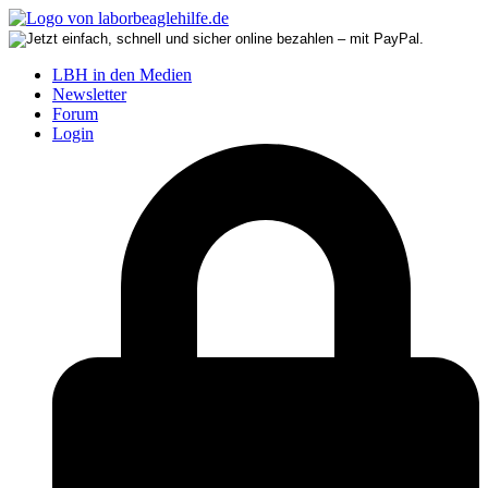
LBH in den Medien
Newsletter
Forum
Login