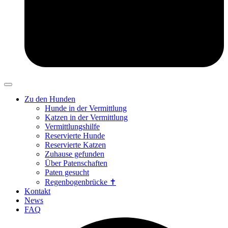
Zu den Hunden
Hunde in der Vermittlung
Katzen in der Vermittlung
Vermittlungshilfe
Reservierte Hunde
Reservierte Katzen
Zuhause gefunden
Über Patenschaften
Paten gesucht
Regenbogenbrücke ✝
Kontakt
News
FAQ