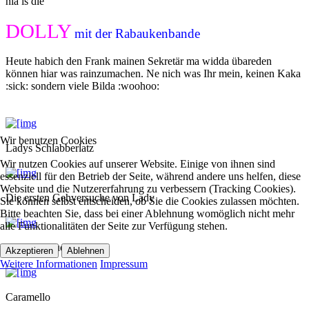
hia is die
DOLLY
mit der Rabaukenbande
Heute habich den Frank mainen Sekretär ma widda übareden
können hiar was rainzumachen. Ne nich was Ihr mein, keinen Kaka
:sick: sondern viele Bilda :woohoo:
Wir benutzen Cookies
Ladys Schlabberlatz
Wir nutzen Cookies auf unserer Website. Einige von ihnen sind
essenziell für den Betrieb der Seite, während andere uns helfen, diese
Website und die Nutzererfahrung zu verbessern (Tracking Cookies).
Die ersten Gehversuche von Lady
Sie können selbst entscheiden, ob Sie die Cookies zulassen möchten.
Bitte beachten Sie, dass bei einer Ablehnung womöglich nicht mehr
alle Funktionalitäten der Seite zur Verfügung stehen.
Und von Buddy auch
Akzeptieren
Ablehnen
Weitere Informationen
Impressum
Caramello