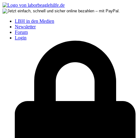
LBH in den Medien
Newsletter
Forum
Login