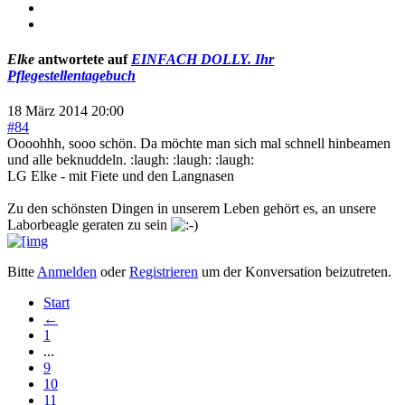
Elke
antwortete auf
EINFACH DOLLY. Ihr
Pflegestellentagebuch
18 März 2014 20:00
#84
Oooohhh, sooo schön. Da möchte man sich mal schnell hinbeamen
und alle beknuddeln. :laugh: :laugh: :laugh:
LG Elke - mit Fiete und den Langnasen
Zu den schönsten Dingen in unserem Leben gehört es, an unsere
Laborbeagle geraten zu sein
Bitte
Anmelden
oder
Registrieren
um der Konversation beizutreten.
Start
←
1
...
9
10
11