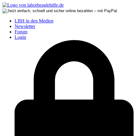
LBH in den Medien
Newsletter
Forum
Login