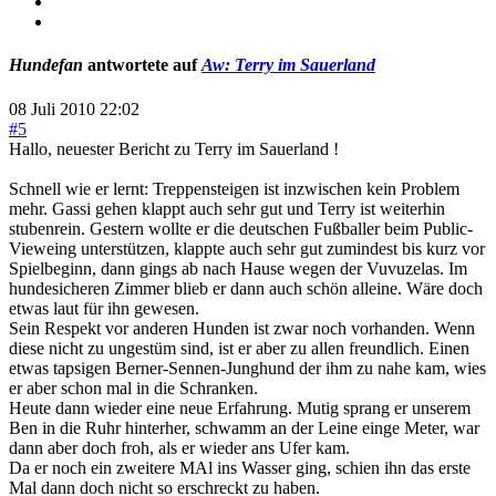
Hundefan
antwortete auf
Aw: Terry im Sauerland
08 Juli 2010 22:02
#5
Hallo, neuester Bericht zu Terry im Sauerland !
Schnell wie er lernt: Treppensteigen ist inzwischen kein Problem
mehr. Gassi gehen klappt auch sehr gut und Terry ist weiterhin
stubenrein. Gestern wollte er die deutschen Fußballer beim Public-
Vieweing unterstützen, klappte auch sehr gut zumindest bis kurz vor
Spielbeginn, dann gings ab nach Hause wegen der Vuvuzelas. Im
hundesicheren Zimmer blieb er dann auch schön alleine. Wäre doch
etwas laut für ihn gewesen.
Sein Respekt vor anderen Hunden ist zwar noch vorhanden. Wenn
diese nicht zu ungestüm sind, ist er aber zu allen freundlich. Einen
etwas tapsigen Berner-Sennen-Junghund der ihm zu nahe kam, wies
er aber schon mal in die Schranken.
Heute dann wieder eine neue Erfahrung. Mutig sprang er unserem
Ben in die Ruhr hinterher, schwamm an der Leine einge Meter, war
dann aber doch froh, als er wieder ans Ufer kam.
Da er noch ein zweitere MAl ins Wasser ging, schien ihn das erste
Mal dann doch nicht so erschreckt zu haben.