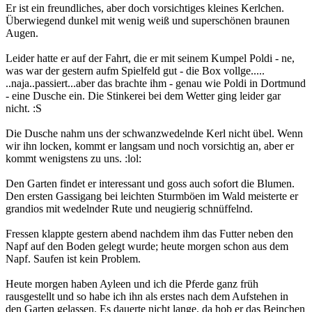
Er ist ein freundliches, aber doch vorsichtiges kleines Kerlchen.
Überwiegend dunkel mit wenig weiß und superschönen braunen
Augen.
Leider hatte er auf der Fahrt, die er mit seinem Kumpel Poldi - ne,
was war der gestern aufm Spielfeld gut - die Box vollge.....
..naja..passiert...aber das brachte ihm - genau wie Poldi in Dortmund
- eine Dusche ein. Die Stinkerei bei dem Wetter ging leider gar
nicht. :S
Die Dusche nahm uns der schwanzwedelnde Kerl nicht übel. Wenn
wir ihn locken, kommt er langsam und noch vorsichtig an, aber er
kommt wenigstens zu uns. :lol:
Den Garten findet er interessant und goss auch sofort die Blumen.
Den ersten Gassigang bei leichten Sturmböen im Wald meisterte er
grandios mit wedelnder Rute und neugierig schnüffelnd.
Fressen klappte gestern abend nachdem ihm das Futter neben den
Napf auf den Boden gelegt wurde; heute morgen schon aus dem
Napf. Saufen ist kein Problem.
Heute morgen haben Ayleen und ich die Pferde ganz früh
rausgestellt und so habe ich ihn als erstes nach dem Aufstehen in
den Garten gelassen. Es dauerte nicht lange, da hob er das Beinchen