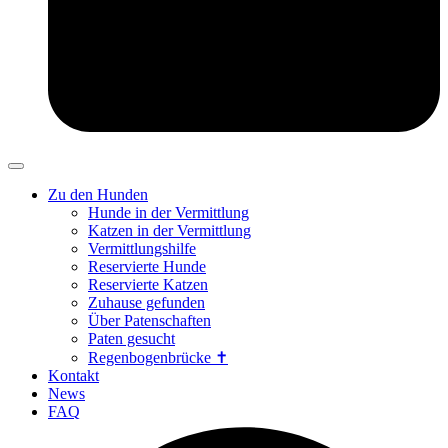
Zu den Hunden
Hunde in der Vermittlung
Katzen in der Vermittlung
Vermittlungshilfe
Reservierte Hunde
Reservierte Katzen
Zuhause gefunden
Über Patenschaften
Paten gesucht
Regenbogenbrücke ✝
Kontakt
News
FAQ