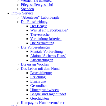
Werden Sie Mitglied
Pflegestellen gesucht!
Spenden
Info & Service
"Abenteuer" Laborbeagle
Die Entscheidung
Der Beagle
Was ist ein Laborbeagle?
Tierversuche
Vermittlungskriterien
Die Vermittlung
Die Vorbereitungen
Mentale Vorbereitung
Aktion "Sicheres Haus"
Anschaffungen
Die ersten Wochen
Das Leben mit dem Hund
Beschäftigung
Erziehung
Ernährung
Gesundheit
Hintergrundwissen
Beagle sind Jagdhunde!
Geschichten
Kampagne: Hundevermehrer