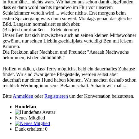
in Ruhrnähe....nichts wars. Wir hatten uns schon damit abgefunden,
dass es dann wohl nachts irgendwo im Flur vor unserem
Schlafzimmer verteilt wird.... wieder nichts. Erst morgens beim
ersten Spaziergang wars dann so weit. Montags genau das gleiche
Bild. Langsam normalisiert es sich aber.
(Bis jetzt nur draußen.... Erleichterung)
Unser Ben hat sich inzwischen auch an seinen kleinen Mitbewohner
gewöhnt, nur seinen Lieblingsschlafplatz verteidigt Ben mit leisem
Knurren.
Die Reaktion aller Nachbarn und Freunde: "Aaaaah Nachwuchs
bekommen, ist der süüüüüüüß."
Hoffen wirklich, dass Terry möglichst bald ein dauerhaftes Zuhause
findet. Wir sind zwar gerne Pflegestelle, werden selbst aber
dauerhaft nur einen Hund haben können. Wir machen deshalb schon
reichlich Werbung in unserer Bekanntschaft. Schaun wir mal.....
Bitte
Anmelden
oder
Registrieren
um der Konversation beizutreten.
Hundefan
Neues Mitglied
Dank erhalten: 0