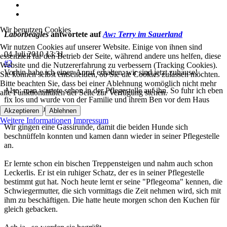
Wir benutzen Cookies
Laborbeagles
antwortete auf
Aw: Terry im Sauerland
Wir nutzen Cookies auf unserer Website. Einige von ihnen sind
04 Juli 2010 13:31
essenziell für den Betrieb der Seite, während andere uns helfen, diese
#2
Website und die Nutzererfahrung zu verbessern (Tracking Cookies).
Vorhin habe ich einen Anruf erhalten: wir sind jetzt zuhause!
Sie können selbst entscheiden, ob Sie die Cookies zulassen möchten.
Bitte beachten Sie, dass bei einer Ablehnung womöglich nicht mehr
Also: man wartete schon in der Pflegestelle auf ihn. So fuhr ich eben
alle Funktionalitäten der Seite zur Verfügung stehen.
fix los und wurde von der Familie und ihrem Ben vor dem Haus
wartend begrüsst.
Akzeptieren
Ablehnen
Weitere Informationen
Impressum
Wir gingen eine Gassirunde, damit die beiden Hunde sich
beschnüffeln konnten und kamen dann wieder in seiner Pflegestelle
an.
Er lernte schon ein bischen Treppensteigen und nahm auch schon
Leckerlis. Er ist ein ruhiger Schatz, der es in seiner Pflegestelle
bestimmt gut hat. Noch heute lernt er seine "Pflegeoma" kennen, die
Schwiegermutter, die sich vormittags die Zeit nehmen wird, sich mit
ihm zu beschäftigen. Die hatte heute morgen schon den Kuchen für
gleich gebacken.