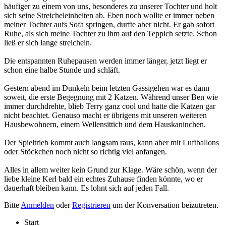
häufiger zu einem von uns, besonderes zu unserer Tochter und holt
sich seine Streicheleinheiten ab. Eben noch wollte er immer neben
meiner Tochter aufs Sofa springen, durfte aber nicht. Er gab sofort
Ruhe, als sich meine Tochter zu ihm auf den Teppich setzte. Schon
ließ er sich lange streicheln.
Die entspannten Ruhepausen werden immer länger, jetzt liegt er
schon eine halbe Stunde und schläft.
Gestern abend im Dunkeln beim letzten Gassigehen war es dann
soweit, die erste Begegnung mit 2 Katzen. Während unser Ben wie
immer durchdrehte, blieb Terry ganz cool und hatte die Katzen gar
nicht beachtet. Genauso macht er übrigens mit unseren weiteren
Hausbewohnern, einem Wellensittich und dem Hauskaninchen.
Der Spieltrieb kommt auch langsam raus, kann aber mit Luftballons
oder Stöckchen noch nicht so richtig viel anfangen.
Alles in allem weiter kein Grund zur Klage. Wäre schön, wenn der
liebe kleine Kerl bald ein echtes Zuhause finden könnte, wo er
dauerhaft bleiben kann. Es lohnt sich auf jeden Fall.
Bitte
Anmelden
oder
Registrieren
um der Konversation beizutreten.
Start