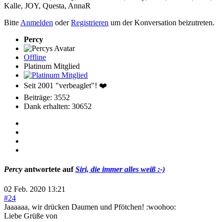
Kalle
,
JOY
,
Questa
,
AnnaR
Bitte
Anmelden
oder
Registrieren
um der Konversation beizutreten.
Percy
Offline
Platinum Mitglied
Seit 2001 "verbeaglet"! ❤️
Beiträge: 3552
Dank erhalten: 30652
Percy
antwortete auf
Siri, die immer alles weiß :-)
02 Feb. 2020 13:21
#24
Jaaaaaa, wir drücken Daumen und Pfötchen! :woohoo:
Liebe Grüße von