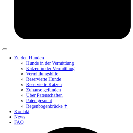
Zu den Hunden
Hunde in der Vermittlung
Katzen in der Vermittlung
Vermittlungshilfe
Reservierte Hunde
Reservierte Katzen
Zuhause gefunden
Über Patenschaften
Paten gesucht
Regenbogenbrücke ✝
Kontakt
News
FAQ