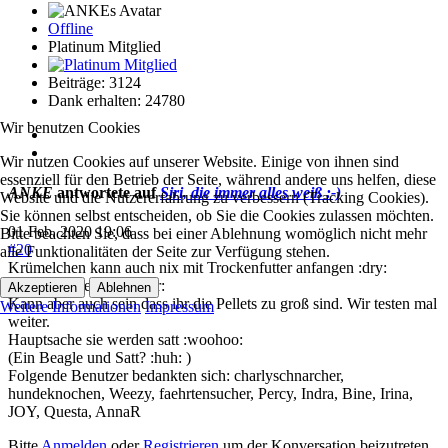
Offline
Platinum Mitglied
Beiträge: 3124
Dank erhalten: 24780
Wir benutzen Cookies
Wir nutzen Cookies auf unserer Website. Einige von ihnen sind
essenziell für den Betrieb der Seite, während andere uns helfen, diese
ANKE
antwortete auf
Siri, die immer alles weiß :-)
Website und die Nutzererfahrung zu verbessern (Tracking Cookies).
Sie können selbst entscheiden, ob Sie die Cookies zulassen möchten.
01 Feb. 2020 19:06
Bitte beachten Sie, dass bei einer Ablehnung womöglich nicht mehr
#20
alle Funktionalitäten der Seite zur Verfügung stehen.
Krümelchen kann auch nix mit Trockenfutter anfangen :dry:
Nassfutter geht
Akzeptieren
Ablehnen
Kann aber auch sein dass ihr die Pellets zu groß sind. Wir testen mal
Weitere Informationen
Impressum
weiter.
Hauptsache sie werden satt :woohoo:
(Ein Beagle und Satt? :huh: )
Folgende Benutzer bedankten sich:
charlyschnarcher
,
hundeknochen
,
Weezy
,
faehrtensucher
,
Percy
,
Indra
,
Bine
,
Irina
,
JOY
,
Questa
,
AnnaR
Bitte
Anmelden
oder
Registrieren
um der Konversation beizutreten.