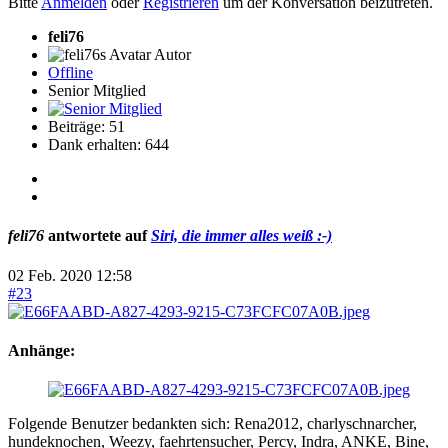
Bitte
Anmelden
oder
Registrieren
um der Konversation beizutreten.
feli76
Autor
Offline
Senior Mitglied
Beiträge: 51
Dank erhalten: 644
feli76
antwortete auf
Siri, die immer alles weiß :-)
02 Feb. 2020 12:58
#23
Anhänge:
Folgende Benutzer bedankten sich:
Rena2012
,
charlyschnarcher
,
hundeknochen
,
Weezy
,
faehrtensucher
,
Percy
,
Indra
,
ANKE
,
Bine
,