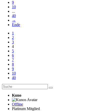
9
10
...
40
→
Ende
1
2
3
4
5
6
7
8
9
10
40
Kuno
Offline
Platinum Mitglied