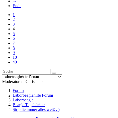
→
Ende
1
2
3
4
5
6
7
8
9
10
40
Moderatoren:
Christiane
Forum
Laborbeaglehilfe Forum
Laborbeagle
Beagle Tagebücher
Siri, die immer alles weiß :-)