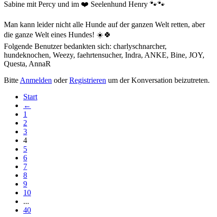
Sabine mit Percy und im ❤️ Seelenhund Henry 🐾🐾
Man kann leider nicht alle Hunde auf der ganzen Welt retten, aber
die ganze Welt eines Hundes! ☀️🍀
Folgende Benutzer bedankten sich:
charlyschnarcher
,
hundeknochen
,
Weezy
,
faehrtensucher
,
Indra
,
ANKE
,
Bine
,
JOY
,
Questa
,
AnnaR
Bitte
Anmelden
oder
Registrieren
um der Konversation beizutreten.
Start
←
1
2
3
4
5
6
7
8
9
10
...
40