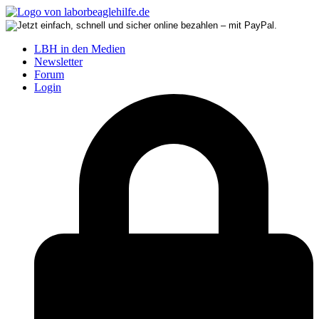
LBH in den Medien
Newsletter
Forum
Login