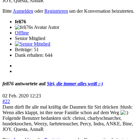
JOY
,
Questa
,
AnnaR
Bitte
Anmelden
oder
Registrieren
um der Konversation beizutreten.
feli76
Autor
Offline
Senior Mitglied
Beiträge: 51
Dank erhalten: 644
feli76
antwortete auf
Siri, die immer alles weiß :-)
02 Feb. 2020 12:23
#22
Dann dürft Ihr alle mal kräftig die Daumen für Siri drücken :blush:
Wenn alles klappt, ist ihre neue Familie schon auf dem Weg
Folgende Benutzer bedankten sich:
chrissi
,
charlyschnarcher
,
hundeknochen
,
Weezy
,
faehrtensucher
,
Percy
,
Indra
,
ANKE
,
Bine
,
JOY
,
Questa
,
AnnaR