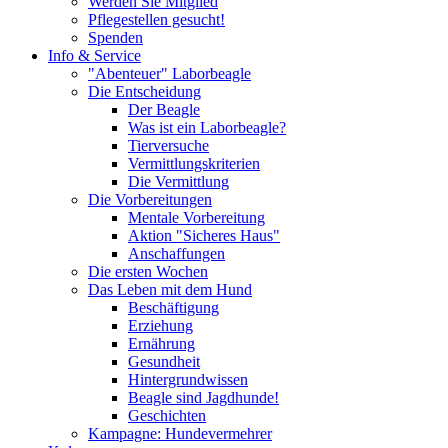
Werden Sie Mitglied
Pflegestellen gesucht!
Spenden
Info & Service
"Abenteuer" Laborbeagle
Die Entscheidung
Der Beagle
Was ist ein Laborbeagle?
Tierversuche
Vermittlungskriterien
Die Vermittlung
Die Vorbereitungen
Mentale Vorbereitung
Aktion "Sicheres Haus"
Anschaffungen
Die ersten Wochen
Das Leben mit dem Hund
Beschäftigung
Erziehung
Ernährung
Gesundheit
Hintergrundwissen
Beagle sind Jagdhunde!
Geschichten
Kampagne: Hundevermehrer