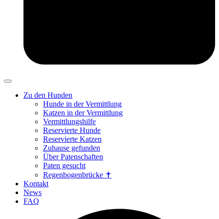
Zu den Hunden
Hunde in der Vermittlung
Katzen in der Vermittlung
Vermittlungshilfe
Reservierte Hunde
Reservierte Katzen
Zuhause gefunden
Über Patenschaften
Paten gesucht
Regenbogenbrücke ✝
Kontakt
News
FAQ