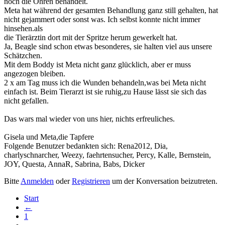
noch die Ohren behandelt.
Meta hat während der gesamten Behandlung ganz still gehalten, hat
nicht gejammert oder sonst was. Ich selbst konnte nicht immer
hinsehen.als
die Tierärztin dort mit der Spritze herum gewerkelt hat.
Ja, Beagle sind schon etwas besonderes, sie halten viel aus unsere
Schätzchen.
Mit dem Boddy ist Meta nicht ganz glücklich, aber er muss
angezogen bleiben.
2 x am Tag muss ich die Wunden behandeln,was bei Meta nicht
einfach ist. Beim Tierarzt ist sie ruhig,zu Hause lässt sie sich das
nicht gefallen.
Das wars mal wieder von uns hier, nichts erfreuliches.
Gisela und Meta,die Tapfere
Folgende Benutzer bedankten sich:
Rena2012
,
Dia
,
charlyschnarcher
,
Weezy
,
faehrtensucher
,
Percy
,
Kalle
,
Bernstein
,
JOY
,
Questa
,
AnnaR
,
Sabrina
,
Babs
,
Dicker
Bitte
Anmelden
oder
Registrieren
um der Konversation beizutreten.
Start
←
1