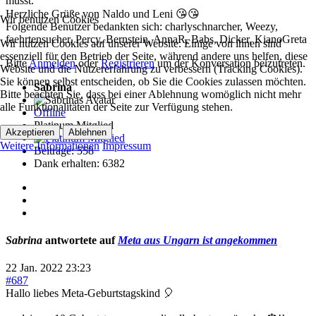
musst.
Herzliche Grüße von Naldo und Leni 😘😘
Wir benutzen Cookies
Folgende Benutzer bedankten sich:
charlyschnarcher
,
Weezy
,
faehrtensucher
,
Percy
,
Bernstein
,
AnnaR
,
Babs
,
Dicker
,
KianoGreta
Wir nutzen Cookies auf unserer Website. Einige von ihnen sind
essenziell für den Betrieb der Seite, während andere uns helfen, diese
Bitte
Anmelden
oder
Registrieren
um der Konversation beizutreten.
Website und die Nutzererfahrung zu verbessern (Tracking Cookies).
Sie können selbst entscheiden, ob Sie die Cookies zulassen möchten.
Sabrina
Bitte beachten Sie, dass bei einer Ablehnung womöglich nicht mehr
alle Funktionalitäten der Seite zur Verfügung stehen.
Offline
Platinum Mitglied
Akzeptieren
Ablehnen
Weitere Informationen
Impressum
Beiträge: 558
Dank erhalten: 6382
Sabrina
antwortete auf
Meta aus Ungarn ist angekommen
22 Jan. 2022 23:23
#687
Hallo liebes Meta-Geburtstagskind 🎈