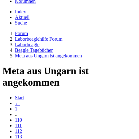
Kolumnen
Index
Aktuell
Suche
Forum
Laborbeaglehilfe Forum
Laborbeagle
Beagle Tagebücher
Meta aus Ungarn ist angekommen
Meta aus Ungarn ist
angekommen
Start
←
1
...
110
111
112
113