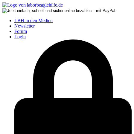
LBH in den Medien
Newsletter
Forum
Login