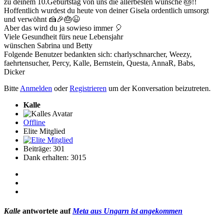
zu deinem 10.Geburtstag von uns die allerbesten wünsche 🎂!!
Hoffentlich wurdest du heute von deiner Gisela ordentlich umsorgt
und verwöhnt 🍰🎉🎂😉
Aber das wird du ja sowieso immer 🎈
Viele Gesundheit fürs neue Lebensjahr
wünschen Sabrina und Betty
Folgende Benutzer bedankten sich:
charlyschnarcher
,
Weezy
,
faehrtensucher
,
Percy
,
Kalle
,
Bernstein
,
Questa
,
AnnaR
,
Babs
,
Dicker
Bitte
Anmelden
oder
Registrieren
um der Konversation beizutreten.
Kalle
Offline
Elite Mitglied
Beiträge: 301
Dank erhalten: 3015
Kalle
antwortete auf
Meta aus Ungarn ist angekommen