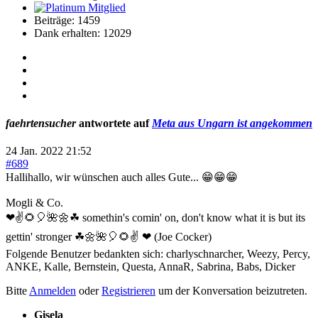
Beiträge: 1459
Dank erhalten: 12029
faehrtensucher
antwortete auf
Meta aus Ungarn ist angekommen
24 Jan. 2022 21:52
#689
Hallihallo, wir wünschen auch alles Gute... 😁😁😁
Mogli & Co.
❤✌🌻🎈🌺🌼☘ somethin's comin' on, don't know what it is but its
gettin' stronger ☘🌼🌺🎈🌻✌ ❤ (Joe Cocker)
Folgende Benutzer bedankten sich:
charlyschnarcher
,
Weezy
,
Percy
,
ANKE
,
Kalle
,
Bernstein
,
Questa
,
AnnaR
,
Sabrina
,
Babs
,
Dicker
Bitte
Anmelden
oder
Registrieren
um der Konversation beizutreten.
Gisela