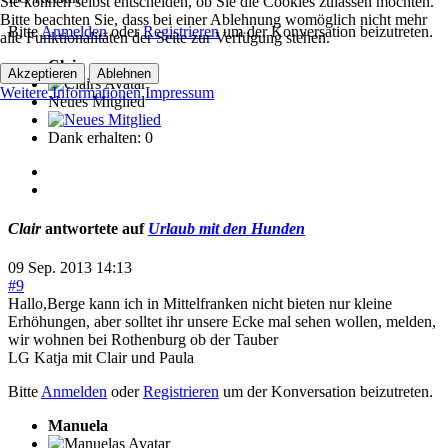
Sie können selbst entscheiden, ob Sie die Cookies zulassen möchten.
Bitte beachten Sie, dass bei einer Ablehnung womöglich nicht mehr
Bitte
Anmelden
oder
Registrieren
um der Konversation beizutreten.
alle Funktionalitäten der Seite zur Verfügung stehen.
Clair
Akzeptieren
Ablehnen
Weitere Informationen
Impressum
Neues Mitglied
Dank erhalten: 0
Clair
antwortete auf
Urlaub mit den Hunden
09 Sep. 2013 14:13
#9
Hallo,Berge kann ich in Mittelfranken nicht bieten nur kleine
Erhöhungen, aber solltet ihr unsere Ecke mal sehen wollen, melden,
wir wohnen bei Rothenburg ob der Tauber
LG Katja mit Clair und Paula
Bitte
Anmelden
oder
Registrieren
um der Konversation beizutreten.
Manuela