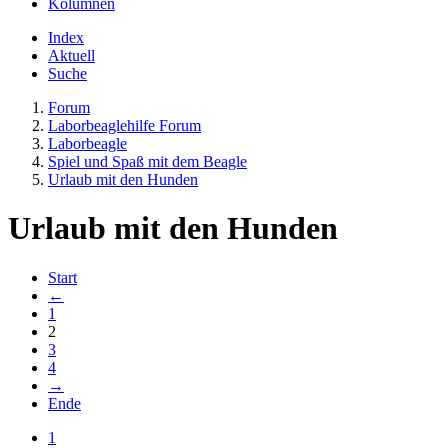
Kolumnen
Index
Aktuell
Suche
Forum
Laborbeaglehilfe Forum
Laborbeagle
Spiel und Spaß mit dem Beagle
Urlaub mit den Hunden
Urlaub mit den Hunden
Start
←
1
2
3
4
→
Ende
1