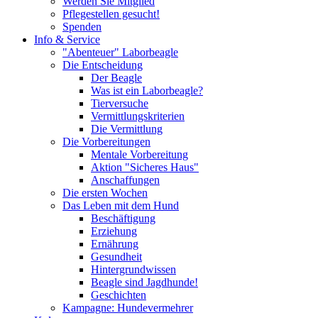
Werden Sie Mitglied
Pflegestellen gesucht!
Spenden
Info & Service
"Abenteuer" Laborbeagle
Die Entscheidung
Der Beagle
Was ist ein Laborbeagle?
Tierversuche
Vermittlungskriterien
Die Vermittlung
Die Vorbereitungen
Mentale Vorbereitung
Aktion "Sicheres Haus"
Anschaffungen
Die ersten Wochen
Das Leben mit dem Hund
Beschäftigung
Erziehung
Ernährung
Gesundheit
Hintergrundwissen
Beagle sind Jagdhunde!
Geschichten
Kampagne: Hundevermehrer