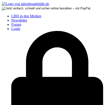
LBH in den Medien
Newsletter
Forum
Login