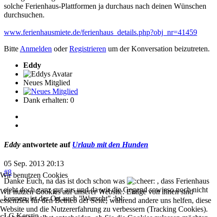
solche Ferienhaus-Plattformen ja durchaus nach deinen Wünschen
durchsuchen.
www.ferienhausmiete.de/ferienhaus_details.php?obj_nr=41459
Bitte
Anmelden
oder
Registrieren
um der Konversation beizutreten.
Eddy
Neues Mitglied
Dank erhalten: 0
Eddy
antwortete auf
Urlaub mit den Hunden
05 Sep. 2013 20:13
#8
Wir benutzen Cookies
Danke Euch, na das ist doch schon was
, dass Ferienhaus
sieht doch ganz gut aus und da wir die Gegend sowieso noch nicht
Wir nutzen Cookies auf unserer Website. Einige von ihnen sind
kennen, ist der Ort auch "Wurscht" :lol:
essenziell für den Betrieb der Seite, während andere uns helfen, diese
Website und die Nutzererfahrung zu verbessern (Tracking Cookies).
LG Kerstin