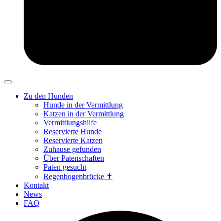
Zu den Hunden
Hunde in der Vermittlung
Katzen in der Vermittlung
Vermittlungshilfe
Reservierte Hunde
Reservierte Katzen
Zuhause gefunden
Über Patenschaften
Paten gesucht
Regenbogenbrücke ✝
Kontakt
News
FAQ