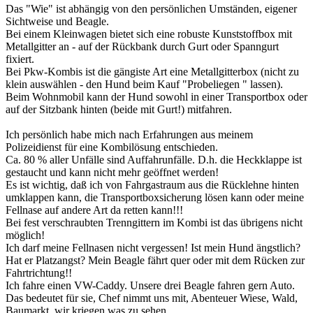
Das "Wie" ist abhängig von den persönlichen Umständen, eigener
Sichtweise und Beagle.
Bei einem Kleinwagen bietet sich eine robuste Kunststoffbox mit
Metallgitter an - auf der Rückbank durch Gurt oder Spanngurt
fixiert.
Bei Pkw-Kombis ist die gängiste Art eine Metallgitterbox (nicht zu
klein auswählen - den Hund beim Kauf "Probeliegen " lassen).
Beim Wohnmobil kann der Hund sowohl in einer Transportbox oder
auf der Sitzbank hinten (beide mit Gurt!) mitfahren.
Ich persönlich habe mich nach Erfahrungen aus meinem
Polizeidienst für eine Kombilösung entschieden.
Ca. 80 % aller Unfälle sind Auffahrunfälle. D.h. die Heckklappe ist
gestaucht und kann nicht mehr geöffnet werden!
Es ist wichtig, daß ich von Fahrgastraum aus die Rücklehne hinten
umklappen kann, die Transportboxsicherung lösen kann oder meine
Fellnase auf andere Art da retten kann!!!
Bei fest verschraubten Trenngittern im Kombi ist das übrigens nicht
möglich!
Ich darf meine Fellnasen nicht vergessen! Ist mein Hund ängstlich?
Hat er Platzangst? Mein Beagle fährt quer oder mit dem Rücken zur
Fahrtrichtung!!
Ich fahre einen VW-Caddy. Unsere drei Beagle fahren gern Auto.
Das bedeutet für sie, Chef nimmt uns mit, Abenteuer Wiese, Wald,
Baumarkt, wir kriegen was zu sehen.