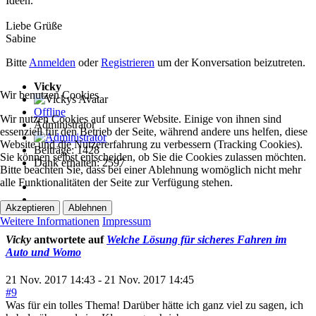
Ideen.
Liebe Grüße
Sabine
Bitte
Anmelden
oder
Registrieren
um der Konversation beizutreten.
Vicky
Wir benutzen Cookies
Offline
Wir nutzen Cookies auf unserer Website. Einige von ihnen sind
Administrator
essenziell für den Betrieb der Seite, während andere uns helfen, diese
Website und die Nutzererfahrung zu verbessern (Tracking Cookies).
Beiträge: 1428
Sie können selbst entscheiden, ob Sie die Cookies zulassen möchten.
Dank erhalten: 2597
Bitte beachten Sie, dass bei einer Ablehnung womöglich nicht mehr
alle Funktionalitäten der Seite zur Verfügung stehen.
Akzeptieren
Ablehnen
Weitere Informationen
Impressum
Vicky
antwortete auf
Welche Lösung für sicheres Fahren im
Auto und Womo
21 Nov. 2017 14:43
-
21 Nov. 2017 14:45
#9
Was für ein tolles Thema! Darüber hätte ich ganz viel zu sagen, ich