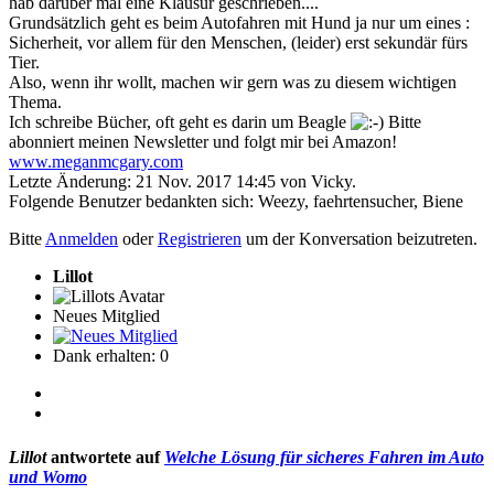
hab darüber mal eine Klausur geschrieben....
Grundsätzlich geht es beim Autofahren mit Hund ja nur um eines :
Sicherheit, vor allem für den Menschen, (leider) erst sekundär fürs
Tier.
Also, wenn ihr wollt, machen wir gern was zu diesem wichtigen
Thema.
Ich schreibe Bücher, oft geht es darin um Beagle
Bitte
abonniert meinen Newsletter und folgt mir bei Amazon!
www.meganmcgary.com
Letzte Änderung: 21 Nov. 2017 14:45 von
Vicky
.
Folgende Benutzer bedankten sich:
Weezy
,
faehrtensucher
,
Biene
Bitte
Anmelden
oder
Registrieren
um der Konversation beizutreten.
Lillot
Neues Mitglied
Dank erhalten: 0
Lillot
antwortete auf
Welche Lösung für sicheres Fahren im Auto
und Womo