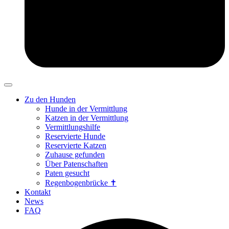
Zu den Hunden
Hunde in der Vermittlung
Katzen in der Vermittlung
Vermittlungshilfe
Reservierte Hunde
Reservierte Katzen
Zuhause gefunden
Über Patenschaften
Paten gesucht
Regenbogenbrücke ✝
Kontakt
News
FAQ