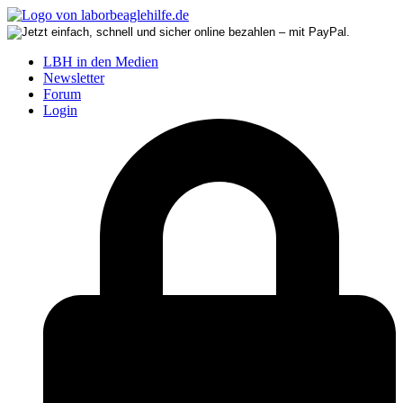
LBH in den Medien
Newsletter
Forum
Login