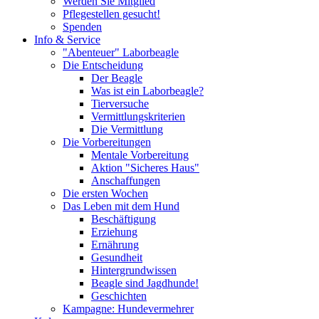
Werden Sie Mitglied
Pflegestellen gesucht!
Spenden
Info & Service
"Abenteuer" Laborbeagle
Die Entscheidung
Der Beagle
Was ist ein Laborbeagle?
Tierversuche
Vermittlungskriterien
Die Vermittlung
Die Vorbereitungen
Mentale Vorbereitung
Aktion "Sicheres Haus"
Anschaffungen
Die ersten Wochen
Das Leben mit dem Hund
Beschäftigung
Erziehung
Ernährung
Gesundheit
Hintergrundwissen
Beagle sind Jagdhunde!
Geschichten
Kampagne: Hundevermehrer