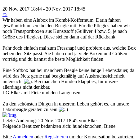
20 Nov. 2017 18:44
-
20 Nov. 2017 18:45
#5
Wir haben eine Alubox im Kombi-Kofferraum. Darin fahren
gewöhnlich unsere beiden Beagle mit. Für die Pflegies haben wir
noch Transportboxen aus Kunststoff (Gulliver 4 bzw. 5, je nach
Größe des Pflegies). Diese stehen dann auf der Rückbank.
Fahr doch einfach mal zum Fressnapf und probiere aus, welche Box
neben den Sitz passt. Sie haben dort ja viele Boxen und Größen
vorrätig und du kannst die beste Möglichkeit finden.
Eine Softbox hat bei manchem Beagle keine lange Lebensdauer, da
wird das Netz gerne mal beaglemäßig auf Ausbruchssicherheit
untersucht
. Bei manchen Hunden klappt es, für unsere
allerdings nicht denkbar.
LG Elke - mit Fiete und den Langnasen
Zu den schönsten Dingen in unserem Leben gehört es, an unsere
Laborbeagle geraten zu sein
Letzte Änderung: 20 Nov. 2017 18:45 von
Elke
.
Folgende Benutzer bedankten sich:
hundeknochen
,
Biene
Bitte
Anmelden
oder
Registrieren
um der Konversation beizutreten.