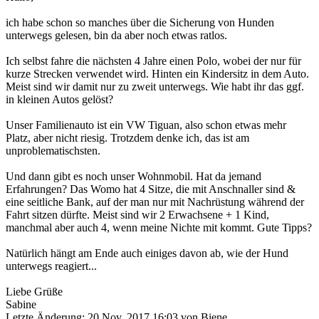
ich habe schon so manches über die Sicherung von Hunden
unterwegs gelesen, bin da aber noch etwas ratlos.
Ich selbst fahre die nächsten 4 Jahre einen Polo, wobei der nur für
kurze Strecken verwendet wird. Hinten ein Kindersitz in dem Auto.
Meist sind wir damit nur zu zweit unterwegs. Wie habt ihr das ggf.
in kleinen Autos gelöst?
Unser Familienauto ist ein VW Tiguan, also schon etwas mehr
Platz, aber nicht riesig. Trotzdem denke ich, das ist am
unproblematischsten.
Und dann gibt es noch unser Wohnmobil. Hat da jemand
Erfahrungen? Das Womo hat 4 Sitze, die mit Anschnaller sind &
eine seitliche Bank, auf der man nur mit Nachrüstung während der
Fahrt sitzen dürfte. Meist sind wir 2 Erwachsene + 1 Kind,
manchmal aber auch 4, wenn meine Nichte mit kommt. Gute Tipps?
Natürlich hängt am Ende auch einiges davon ab, wie der Hund
unterwegs reagiert...
Liebe Grüße
Sabine
Letzte Änderung: 20 Nov. 2017 16:03 von
Biene
.