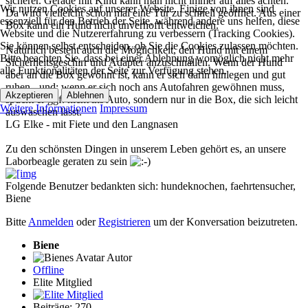
sicherer. Gerade mit Kind kann man nicht immer auf alles achten.
Wir nutzen Cookies auf unserer Website. Einige von ihnen sind
Da wird vielleicht schon mal eine Tür zu schnell geöffnet. Aus einer
essenziell für den Betrieb der Seite, während andere uns helfen, diese
Box kann ein Hund nicht unverhofft entweichen.
Website und die Nutzererfahrung zu verbessern (Tracking Cookies).
Sie können selbst entscheiden, ob Sie die Cookies zulassen möchten.
Natürlich besteht auch die Möglichkeit, den Hund mit einem
Bitte beachten Sie, dass bei einer Ablehnung womöglich nicht mehr
Sicherheitsgeschirr und Adapter anzuschnallen. Wenn der Hund
alle Funktionalitäten der Seite zur Verfügung stehen.
aber an die Box gewöhnt ist, kann er sich darin hinlegen und gut
ruhen - und: wenn er sich noch ans Autofahren gewöhnen muss,
Akzeptieren
Ablehnen
spuckt er ggf. nicht ins Auto, sondern nur in die Box, die sich leicht
Weitere Informationen
Impressum
auswaschen lässt.
LG Elke - mit Fiete und den Langnasen
Zu den schönsten Dingen in unserem Leben gehört es, an unsere
Laborbeagle geraten zu sein
Folgende Benutzer bedankten sich:
hundeknochen
,
faehrtensucher
,
Biene
Bitte
Anmelden
oder
Registrieren
um der Konversation beizutreten.
Biene
Autor
Offline
Elite Mitglied
Beiträge: 270