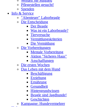
Werden Sie Mitglied
Pflegestellen gesucht!
Spenden
Info & Service
"Abenteuer" Laborbeagle
Die Entscheidung
Der Beagle
Was ist ein Laborbeagle?
Tierversuche
Vermittlungskriterien
Die Vermittlung
Die Vorbereitungen
Mentale Vorbereitung
Aktion "Sicheres Haus"
Anschaffungen
Die ersten Wochen
Das Leben mit dem Hund
Beschäftigung
Erziehung
Ernährung
Gesundheit
Hintergrundwissen
Beagle sind Jagdhunde!
Geschichten
Kampagne: Hundevermehrer