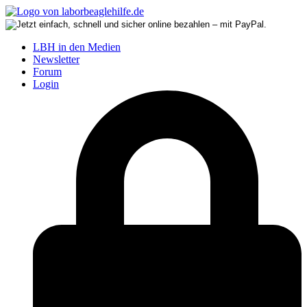
LBH in den Medien
Newsletter
Forum
Login