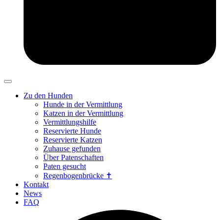
Zu den Hunden
Hunde in der Vermittlung
Katzen in der Vermittlung
Vermittlungshilfe
Reservierte Hunde
Reservierte Katzen
Zuhause gefunden
Über Patenschaften
Paten gesucht
Regenbogenbrücke ✝
Kontakt
News
FAQ