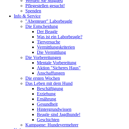
Werden Sie Mitglied
Pflegestellen gesucht!
Spenden
Info & Service
"Abenteuer" Laborbeagle
Die Entscheidung
Der Beagle
Was ist ein Laborbeagle?
Tierversuche
Vermittlungskriterien
Die Vermittlung
Die Vorbereitungen
Mentale Vorbereitung
Aktion "Sicheres Haus"
Anschaffungen
Die ersten Wochen
Das Leben mit dem Hund
Beschäftigung
Erziehung
Ernährung
Gesundheit
Hintergrundwissen
Beagle sind Jagdhunde!
Geschichten
Kampagne: Hundevermehrer