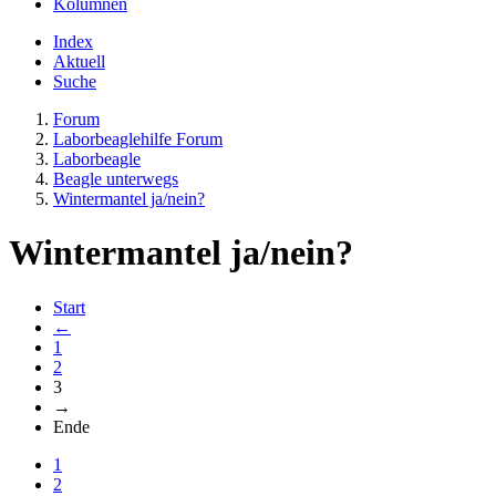
Kolumnen
Index
Aktuell
Suche
Forum
Laborbeaglehilfe Forum
Laborbeagle
Beagle unterwegs
Wintermantel ja/nein?
Wintermantel ja/nein?
Start
←
1
2
3
→
Ende
1
2