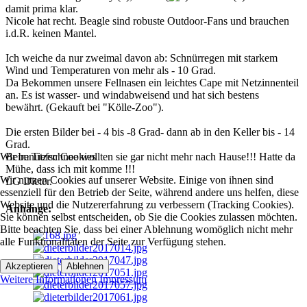
damit prima klar.
Nicole hat recht. Beagle sind robuste Outdoor-Fans und brauchen
i.d.R. keinen Mantel.
Ich weiche da nur zweimal davon ab: Schnürregen mit starkem
Wind und Temperaturen von mehr als - 10 Grad.
Da Bekommen unsere Fellnasen ein leichtes Cape mit Netzinnenteil
an. Es ist wasser- und windabweisend und hat sich bestens
bewährt. (Gekauft bei "Kölle-Zoo").
Die ersten Bilder bei - 4 bis -8 Grad- dann ab in den Keller bis - 14
Grad.
Wir benutzen Cookies
Beim Tiefschnee wollten sie gar nicht mehr nach Hause!!! Hatte da
Mühe, dass ich mit komme !!!
Wir nutzen Cookies auf unserer Website. Einige von ihnen sind
LG Dieter.
essenziell für den Betrieb der Seite, während andere uns helfen, diese
Website und die Nutzererfahrung zu verbessern (Tracking Cookies).
Anhänge:
Sie können selbst entscheiden, ob Sie die Cookies zulassen möchten.
Bitte beachten Sie, dass bei einer Ablehnung womöglich nicht mehr
alle Funktionalitäten der Seite zur Verfügung stehen.
Akzeptieren
Ablehnen
Weitere Informationen
Impressum