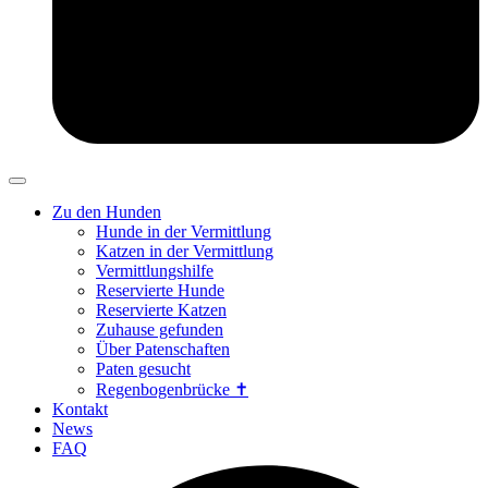
Zu den Hunden
Hunde in der Vermittlung
Katzen in der Vermittlung
Vermittlungshilfe
Reservierte Hunde
Reservierte Katzen
Zuhause gefunden
Über Patenschaften
Paten gesucht
Regenbogenbrücke ✝
Kontakt
News
FAQ