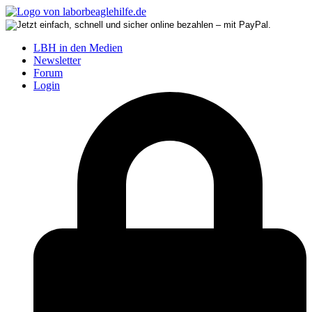
LBH in den Medien
Newsletter
Forum
Login