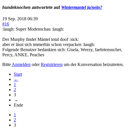
hundeknochen
antwortete auf
Wintermantel ja/nein?
19 Sep. 2018 06:39
#16
:laugh: Super Modenschau :laugh:
Der Murphy findet Mäntel total doof :sick:
aber er lässt sich immerhin schon verpacken :laugh:
Folgende Benutzer bedankten sich:
Gisela
,
Weezy
,
faehrtensucher
,
Percy
,
ANKE
,
Peaches
Bitte
Anmelden
oder
Registrieren
um der Konversation beizutreten.
Start
←
1
2
3
→
Ende
1
2
3