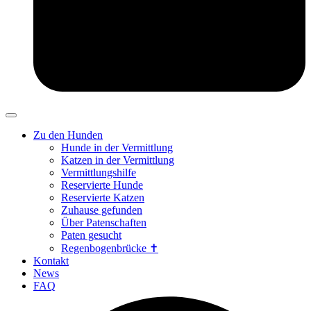
Zu den Hunden
Hunde in der Vermittlung
Katzen in der Vermittlung
Vermittlungshilfe
Reservierte Hunde
Reservierte Katzen
Zuhause gefunden
Über Patenschaften
Paten gesucht
Regenbogenbrücke ✝
Kontakt
News
FAQ