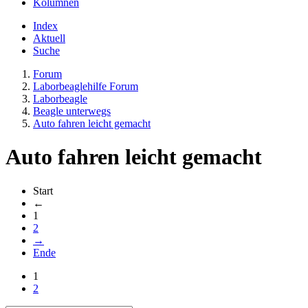
Kolumnen
Index
Aktuell
Suche
Forum
Laborbeaglehilfe Forum
Laborbeagle
Beagle unterwegs
Auto fahren leicht gemacht
Auto fahren leicht gemacht
Start
←
1
2
→
Ende
1
2