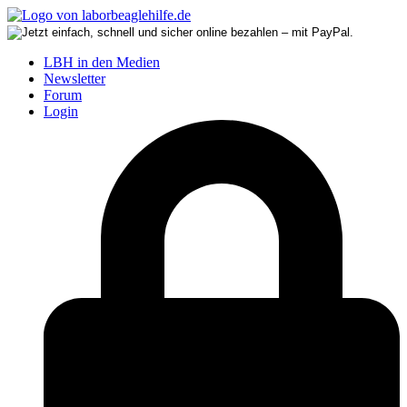
LBH in den Medien
Newsletter
Forum
Login