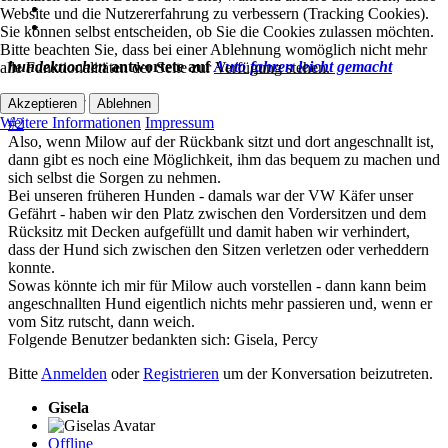
Website und die Nutzererfahrung zu verbessern (Tracking Cookies).
Sie können selbst entscheiden, ob Sie die Cookies zulassen möchten.
Bitte beachten Sie, dass bei einer Ablehnung womöglich nicht mehr
hundeknochen
antwortete auf
Auto fahren leicht gemacht
alle Funktionalitäten der Seite zur Verfügung stehen.
Akzeptieren
Ablehnen
12 Juli 2017 18:38
Weitere Informationen
Impressum
#2
Also, wenn Milow auf der Rückbank sitzt und dort angeschnallt ist,
dann gibt es noch eine Möglichkeit, ihm das bequem zu machen und
sich selbst die Sorgen zu nehmen.
Bei unseren früheren Hunden - damals war der VW Käfer unser
Gefährt - haben wir den Platz zwischen den Vordersitzen und dem
Rücksitz mit Decken aufgefüllt und damit haben wir verhindert,
dass der Hund sich zwischen den Sitzen verletzen oder verheddern
konnte.
Sowas könnte ich mir für Milow auch vorstellen - dann kann beim
angeschnallten Hund eigentlich nichts mehr passieren und, wenn er
vom Sitz rutscht, dann weich.
Folgende Benutzer bedankten sich:
Gisela
,
Percy
Bitte
Anmelden
oder
Registrieren
um der Konversation beizutreten.
Gisela
Offline