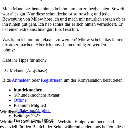
Mein Mann saß heute hinten bei ihm um ihn zu beobachten. Soweit
war alles gut. Nur diese schondecke ist so rutschig und jede
Bewegung von Milow höre ich und mach mir natürlich sorgen ob es
ihn hinten gut geht. Ich hab schiss das er sich hinten verheddert. Er
hat einen extra anschnallgurt fürs Geschirr.
Was kann ich tun um relaxter zu werden? Milow scheint das fahren
nix auszumachen. Aber ich muss Lernen ruhig zu werden
:ohmy:
Habt ihr Tipps für mich?
LG Melanie (Angsthase)
Bitte
Anmelden
oder
Registrieren
um der Konversation beizutreten.
hundeknochen
Offline
Platinum Mitglied
Wir benutzen Cookies
Beiträge: 2527
Dank erhalten: 18966
Wir nutzen Cookies auf unserer Website. Einige von ihnen sind
essenziell für den Betrieb der Seite, während andere uns helfen, diese