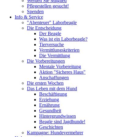
Werden Sie Mitglied
Pflegestellen gesucht!
Spenden
Info & Service
"Abenteuer" Laborbeagle
Die Entscheidung
Der Beagle
Was ist ein Laborbeagle?
Tierversuche
Vermittlungskriterien
Die Vermittlung
Die Vorbereitungen
Mentale Vorbereitung
Aktion "Sicheres Haus"
Anschaffungen
Die ersten Wochen
Das Leben mit dem Hund
Beschäftigung
Erziehung
Ernährung
Gesundheit
Hintergrundwissen
Beagle sind Jagdhunde!
Geschichten
Kampagne: Hundevermehrer