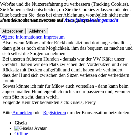
Website und die Nutzererfahrung zu verbessern (Tracking Cookies).
Sie können selbst entscheiden, ob Sie die Cookies zulassen möchten.
Bitte beachten Sie, dass bei einer Ablehnung womöglich nicht mehr
hundeknochen
antwortete auf
Auto fahren leicht gemacht
alle Funktionalitäten der Seite zur Verfügung stehen.
Akzeptieren
Ablehnen
12 Juli 2017 18:38
Weitere Informationen
Impressum
#2
Also, wenn Milow auf der Rückbank sitzt und dort angeschnallt ist,
dann gibt es noch eine Möglichkeit, ihm das bequem zu machen und
sich selbst die Sorgen zu nehmen.
Bei unseren früheren Hunden - damals war der VW Käfer unser
Gefährt - haben wir den Platz zwischen den Vordersitzen und dem
Rücksitz mit Decken aufgefüllt und damit haben wir verhindert,
dass der Hund sich zwischen den Sitzen verletzen oder verheddern
konnte.
Sowas könnte ich mir für Milow auch vorstellen - dann kann beim
angeschnallten Hund eigentlich nichts mehr passieren und, wenn er
vom Sitz rutscht, dann weich.
Folgende Benutzer bedankten sich:
Gisela
,
Percy
Bitte
Anmelden
oder
Registrieren
um der Konversation beizutreten.
Gisela
Offline