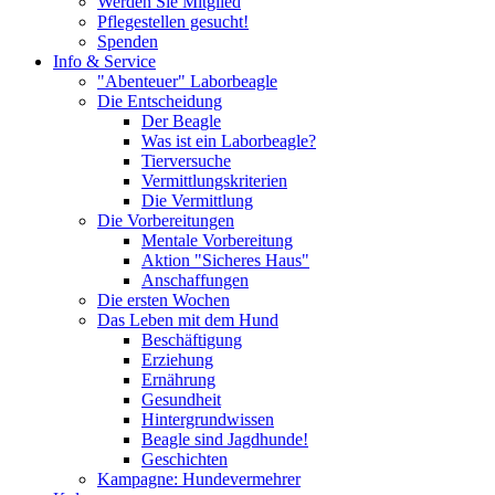
Werden Sie Mitglied
Pflegestellen gesucht!
Spenden
Info & Service
"Abenteuer" Laborbeagle
Die Entscheidung
Der Beagle
Was ist ein Laborbeagle?
Tierversuche
Vermittlungskriterien
Die Vermittlung
Die Vorbereitungen
Mentale Vorbereitung
Aktion "Sicheres Haus"
Anschaffungen
Die ersten Wochen
Das Leben mit dem Hund
Beschäftigung
Erziehung
Ernährung
Gesundheit
Hintergrundwissen
Beagle sind Jagdhunde!
Geschichten
Kampagne: Hundevermehrer