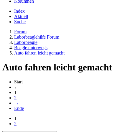
Kolumnen
Index
Aktuell
Suche
Forum
Laborbeaglehilfe Forum
Laborbeagle
Beagle unterwegs
Auto fahren leicht gemacht
Auto fahren leicht gemacht
Start
←
1
2
→
Ende
1
2