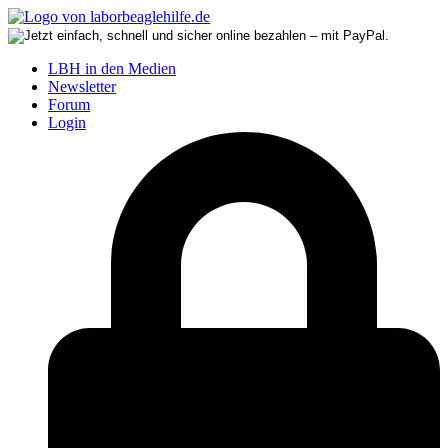
LBH in den Medien
Newsletter
Forum
Login