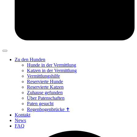
Zu den Hunden
Hunde in der Vermittlung
Katzen in der Vermittlung
Vermittlungshilfe
Reservierte Hunde
Reservierte Katzen
Zuhause gefunden
Über Patenschaften
Paten gesucht
Regenbogenbrücke ✝
Kontakt
News
FAQ