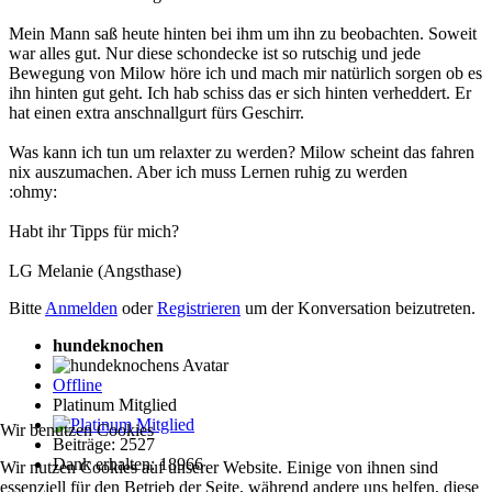
Mein Mann saß heute hinten bei ihm um ihn zu beobachten. Soweit
war alles gut. Nur diese schondecke ist so rutschig und jede
Bewegung von Milow höre ich und mach mir natürlich sorgen ob es
ihn hinten gut geht. Ich hab schiss das er sich hinten verheddert. Er
hat einen extra anschnallgurt fürs Geschirr.
Was kann ich tun um relaxter zu werden? Milow scheint das fahren
nix auszumachen. Aber ich muss Lernen ruhig zu werden
:ohmy:
Habt ihr Tipps für mich?
LG Melanie (Angsthase)
Bitte
Anmelden
oder
Registrieren
um der Konversation beizutreten.
hundeknochen
Offline
Platinum Mitglied
Wir benutzen Cookies
Beiträge: 2527
Dank erhalten: 18966
Wir nutzen Cookies auf unserer Website. Einige von ihnen sind
essenziell für den Betrieb der Seite, während andere uns helfen, diese