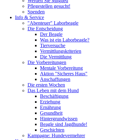
Werden Sie Mitglied
Pflegestellen gesucht!
Spenden
Info & Service
"Abenteuer" Laborbeagle
Die Entscheidung
Der Beagle
Was ist ein Laborbeagle?
Tierversuche
Vermittlungskriterien
Die Vermittlung
Die Vorbereitungen
Mentale Vorbereitung
Aktion "Sicheres Haus"
Anschaffungen
Die ersten Wochen
Das Leben mit dem Hund
Beschäftigung
Erziehung
Ernährung
Gesundheit
Hintergrundwissen
Beagle sind Jagdhunde!
Geschichten
Kampagne: Hundevermehrer