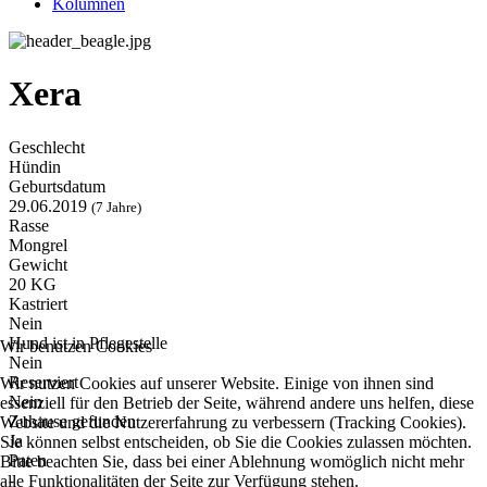
Kolumnen
Xera
Geschlecht
Hündin
Geburtsdatum
29.06.2019
(7 Jahre)
Rasse
Mongrel
Gewicht
20 KG
Kastriert
Nein
Hund ist in Pflegestelle
Wir benutzen Cookies
Nein
Reserviert
Wir nutzen Cookies auf unserer Website. Einige von ihnen sind
Nein
essenziell für den Betrieb der Seite, während andere uns helfen, diese
Zuhause gefunden
Website und die Nutzererfahrung zu verbessern (Tracking Cookies).
Ja
Sie können selbst entscheiden, ob Sie die Cookies zulassen möchten.
Paten
Bitte beachten Sie, dass bei einer Ablehnung womöglich nicht mehr
-
alle Funktionalitäten der Seite zur Verfügung stehen.