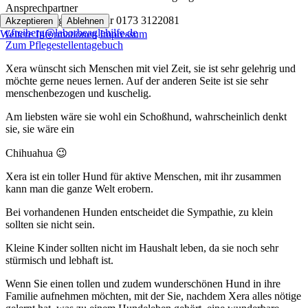
Ansprechpartner
Tina Freiberg Ab 17 Uhr 0173 3122081
Akzeptieren
Ablehnen
t.freiberg@laborbeaglehilfe.de
Weitere Informationen
Impressum
Zum Pflegestellentagebuch
Xera wünscht sich Menschen mit viel Zeit, sie ist sehr gelehrig und
möchte gerne neues lernen. Auf der anderen Seite ist sie sehr
menschenbezogen und kuschelig.
Am liebsten wäre sie wohl ein Schoßhund, wahrscheinlich denkt
sie, sie wäre ein
Chihuahua
😉
Xera ist ein toller Hund für aktive Menschen, mit ihr zusammen
kann man die ganze Welt erobern.
Bei vorhandenen Hunden entscheidet die Sympathie, zu klein
sollten sie nicht sein.
Kleine Kinder sollten nicht im Haushalt leben, da sie noch sehr
stürmisch und lebhaft ist.
Wenn Sie einen tollen und zudem wunderschönen Hund in ihre
Familie aufnehmen möchten, mit der Sie, nachdem Xera alles nötige