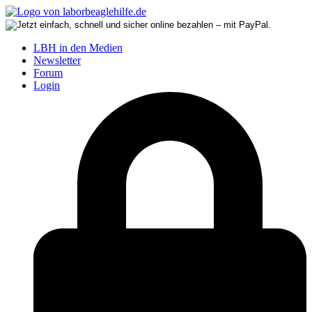
LBH in den Medien
Newsletter
Forum
Login