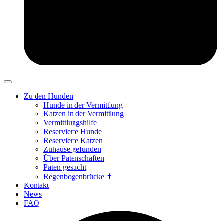
Zu den Hunden
Hunde in der Vermittlung
Katzen in der Vermittlung
Vermittlungshilfe
Reservierte Hunde
Reservierte Katzen
Zuhause gefunden
Über Patenschaften
Paten gesucht
Regenbogenbrücke ✝
Kontakt
News
FAQ