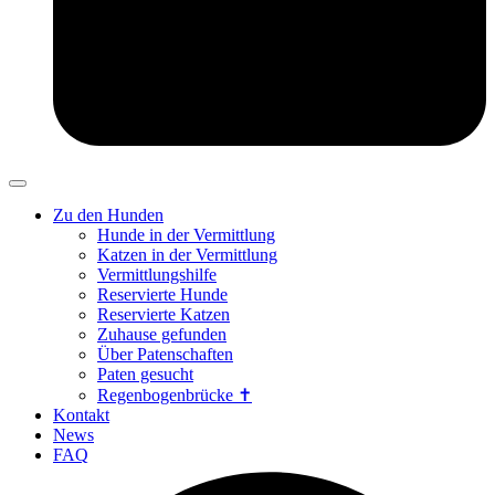
Zu den Hunden
Hunde in der Vermittlung
Katzen in der Vermittlung
Vermittlungshilfe
Reservierte Hunde
Reservierte Katzen
Zuhause gefunden
Über Patenschaften
Paten gesucht
Regenbogenbrücke ✝
Kontakt
News
FAQ