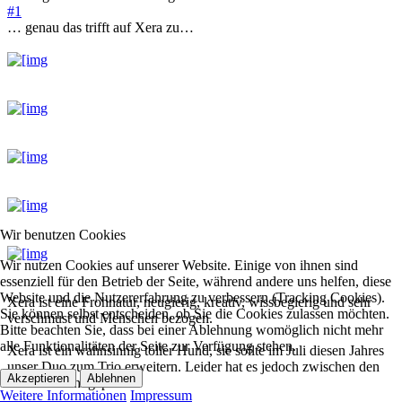
#1
… genau das trifft auf Xera zu…
Wir benutzen Cookies
Wir nutzen Cookies auf unserer Website. Einige von ihnen sind
essenziell für den Betrieb der Seite, während andere uns helfen, diese
Website und die Nutzererfahrung zu verbessern (Tracking Cookies).
Xera ist eine Frohnatur, neugierig, kreativ, wissbegierig und sehr
Sie können selbst entscheiden, ob Sie die Cookies zulassen möchten.
verschmust und Menschen bezogen.
Bitte beachten Sie, dass bei einer Ablehnung womöglich nicht mehr
alle Funktionalitäten der Seite zur Verfügung stehen.
Xera ist ein wahnsinnig toller Hund, sie sollte im Juli diesen Jahres
unser Duo zum Trio erweitern. Leider hat es jedoch zwischen den
Akzeptieren
Ablehnen
Hunden nicht gepasst.
Weitere Informationen
Impressum