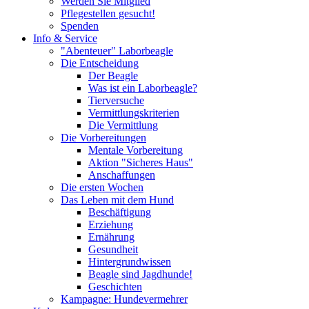
Werden Sie Mitglied
Pflegestellen gesucht!
Spenden
Info & Service
"Abenteuer" Laborbeagle
Die Entscheidung
Der Beagle
Was ist ein Laborbeagle?
Tierversuche
Vermittlungskriterien
Die Vermittlung
Die Vorbereitungen
Mentale Vorbereitung
Aktion "Sicheres Haus"
Anschaffungen
Die ersten Wochen
Das Leben mit dem Hund
Beschäftigung
Erziehung
Ernährung
Gesundheit
Hintergrundwissen
Beagle sind Jagdhunde!
Geschichten
Kampagne: Hundevermehrer