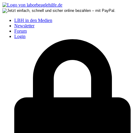
LBH in den Medien
Newsletter
Forum
Login