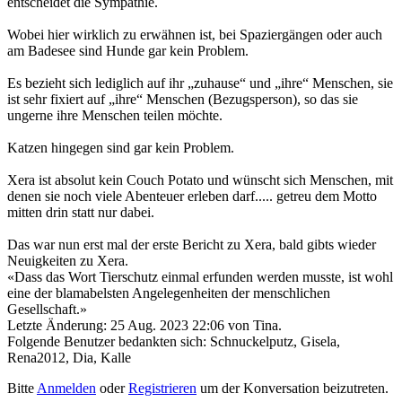
entscheidet die Sympathie.
Wobei hier wirklich zu erwähnen ist, bei Spaziergängen oder auch
am Badesee sind Hunde gar kein Problem.
Es bezieht sich lediglich auf ihr „zuhause“ und „ihre“ Menschen, sie
ist sehr fixiert auf „ihre“ Menschen (Bezugsperson), so das sie
ungerne ihre Menschen teilen möchte.
Katzen hingegen sind gar kein Problem.
Xera ist absolut kein Couch Potato und wünscht sich Menschen, mit
denen sie noch viele Abenteuer erleben darf..... getreu dem Motto
mitten drin statt nur dabei.
Das war nun erst mal der erste Bericht zu Xera, bald gibts wieder
Neuigkeiten zu Xera.
«Dass das Wort Tierschutz einmal erfunden werden musste, ist wohl
eine der blamabelsten Angelegenheiten der menschlichen
Gesellschaft.»
Letzte Änderung: 25 Aug. 2023 22:06 von
Tina
.
Folgende Benutzer bedankten sich:
Schnuckelputz
,
Gisela
,
Rena2012
,
Dia
,
Kalle
Bitte
Anmelden
oder
Registrieren
um der Konversation beizutreten.