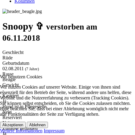
Kolumnen
Snoopy ✞
verstorben am
06.11.2018
Geschlecht
Rüde
Geburtsdatum
02.08.2011
(7 Jahre)
Rasse
Wir benutzen Cookies
Beagle
Gewicht
Wir nutzen Cookies auf unserer Website. Einige von ihnen sind
-
essenziell für den Betrieb der Seite, während andere uns helfen, diese
Kastriert
Website und die Nutzererfahrung zu verbessern (Tracking Cookies).
Ja
Sie können selbst entscheiden, ob Sie die Cookies zulassen möchten.
Hund ist in Pflegestelle
Bitte beachten Sie, dass bei einer Ablehnung womöglich nicht mehr
Nein
alle Funktionalitäten der Seite zur Verfügung stehen.
Reserviert
Nein
Akzeptieren
Ablehnen
Zuhause gefunden
Weitere Informationen
Impressum
Ja