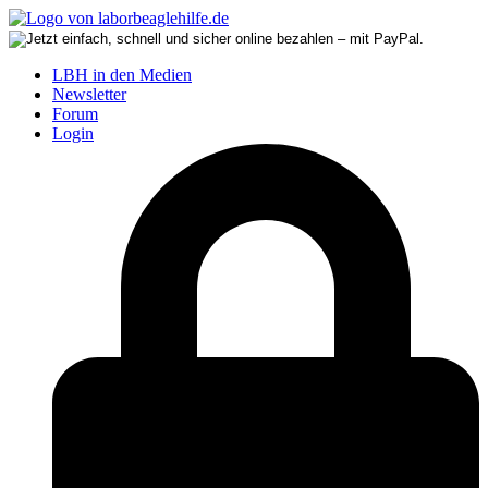
LBH in den Medien
Newsletter
Forum
Login