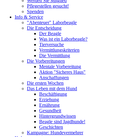
Werden Sie Mitglied
Pflegestellen gesucht!
Spenden
Info & Service
"Abenteuer" Laborbeagle
Die Entscheidung
Der Beagle
Was ist ein Laborbeagle?
Tierversuche
Vermittlungskriterien
Die Vermittlung
Die Vorbereitungen
Mentale Vorbereitung
Aktion "Sicheres Haus"
Anschaffungen
Die ersten Wochen
Das Leben mit dem Hund
Beschäftigung
Erziehung
Ernährung
Gesundheit
Hintergrundwissen
Beagle sind Jagdhunde!
Geschichten
Kampagne: Hundevermehrer