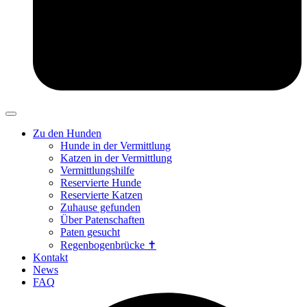
Zu den Hunden
Hunde in der Vermittlung
Katzen in der Vermittlung
Vermittlungshilfe
Reservierte Hunde
Reservierte Katzen
Zuhause gefunden
Über Patenschaften
Paten gesucht
Regenbogenbrücke ✝
Kontakt
News
FAQ